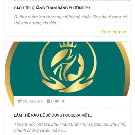
CÁCH TRỊ QUẦNG THÂM BẰNG PHƯƠNG PH...
Quầng thâm là một trong những dấu hiệu lão hóa rõ ràng, có
thể ảnh hưởng lớn đến...
Xem thêm >>
08/08/2026
CHIA SẺ
LÀM THẾ NÀO ĐỂ SỬ DỤNG FOUGERA MỘT...
Thoa thuốc mỡ sau phun xăm thẩm mỹ sẽ giúp môi phục hồi
nhanh chóng và lên màu c...