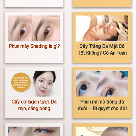
ĐẾN THẾ ?
đẹp không? Giá xăm bao
nhiêu?
Phun mày Shading là gì?
Cấy Trắng Da Mặt Có
Tốt Không? Có An Toàn
Và Hiệu Quả Không?
Cấy collagen tươi. Da
Phun mí mở tròng đá
mịn, căng bóng
đuôi – Bí quyết cho đôi
mắt to tròn, cuốn hút và
tự nhiên