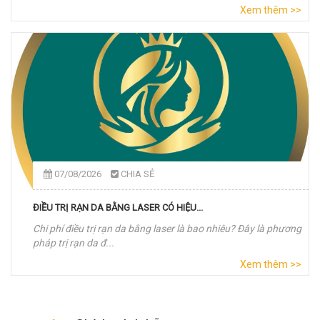
Xem thêm >>
07/08/2026
CHIA SẺ
ĐIỀU TRỊ RẠN DA BẰNG LASER CÓ HIỆU...
Chi phí điều trị rạn da bằng laser là bao nhiêu? Đây là phương
pháp trị rạn da đ...
Xem thêm >>