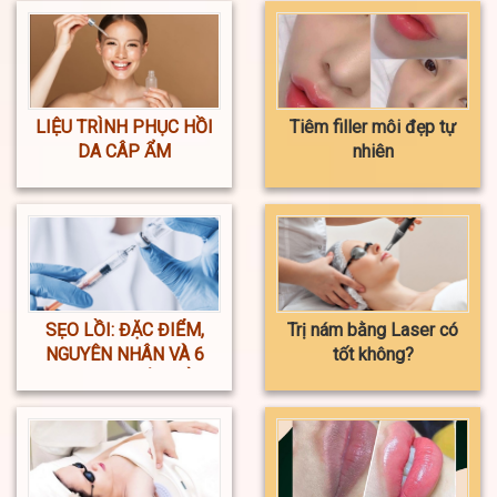
LIỆU TRÌNH PHỤC HỒI
Tiêm filler môi đẹp tự
DA CÂP ẨM
nhiên
SẸO LỒI: ĐẶC ĐIỂM,
Trị nám bằng Laser có
NGUYÊN NHÂN VÀ 6
tốt không?
PHƯƠNG PHÁP ĐIỀU
TRỊ