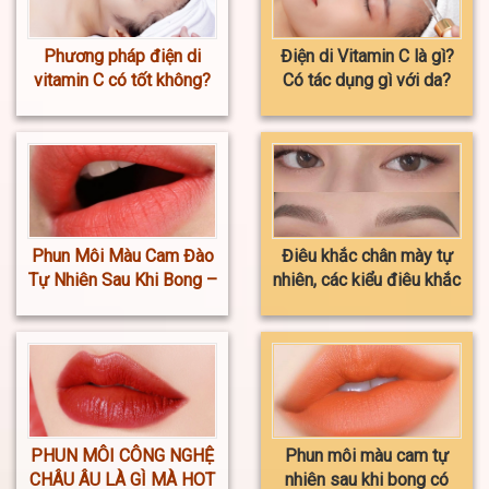
Phương pháp điện di
Điện di Vitamin C là gì?
vitamin C có tốt không?
Có tác dụng gì với da?
Phun Môi Màu Cam Đào
Điêu khắc chân mày tự
Tự Nhiên Sau Khi Bong –
nhiên, các kiểu điêu khắc
Giá Mới Nhất 2023
phổ biến nhất
PHUN MÔI CÔNG NGHỆ
Phun môi màu cam tự
CHÂU ÂU LÀ GÌ MÀ HOT
nhiên sau khi bong có