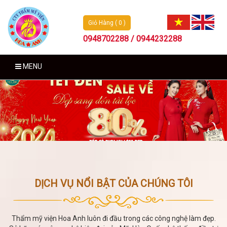
Giỏ Hàng ( 0 )
0948702288 / 0944232288
MENU
DỊCH VỤ NỔI BẬT CỦA CHÚNG TÔI
Thẩm mỹ viện Hoa Anh luôn đi đầu trong các công nghệ làm đẹp.