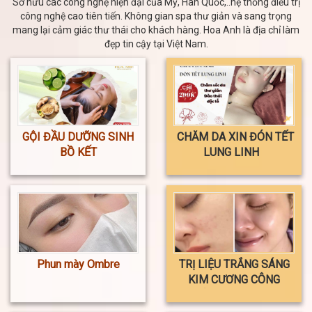
Sở hữu các công nghệ hiện đại của Mỹ, Hàn Quốc,..hệ thống điều trị
công nghệ cao tiên tiến. Không gian spa thư giản và sang trọng
mang lại cảm giác thư thái cho khách hàng. Hoa Anh là địa chỉ làm
đẹp tin cậy tại Việt Nam.
GỘI ĐẦU DƯỠNG SINH
CHĂM DA XIN ĐÓN TẾT
BỒ KẾT
LUNG LINH
Phun mày Ombre
TRỊ LIỆU TRẮNG SÁNG
KIM CƯƠNG CÔNG
NGHỆ MESOTHERAPY