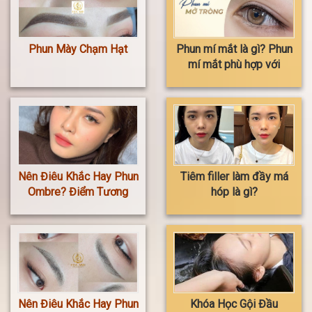
Phun Mày Chạm Hạt
Phun mí mắt là gì? Phun
mí mắt phù hợp với
ai? Phun mí mắt có nên
ham rẻ không?
Nên Điêu Khắc Hay Phun
Tiêm filler làm đầy má
Ombre? Điểm Tương
hóp là gì?
Đồng Và Khác Biệt
Nên Điêu Khắc Hay Phun
Khóa Học Gội Đầu