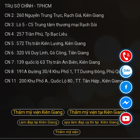
TRỤ SỞ CHÍNH - TPHCM
CN 2 : 260 Nguyễn Trung Trực, Rạch Giá, Kiên Giang
CN 3 : Lô 5 - C5 Trung tâm thương mại Rạch Sỏi
CN 4 : 257 Trần Phú, Tp Bạc Liêu
CN 5 : 572 Thị trấn Kiên Lương, Kiên Giang
CN 6 : 320 Võ Duy Linh, Gò Công, Tiền Giang
CN 7 : 139 quốc lộ 63 Thị trấn An Biên, Kiên Giang
CN 8 : 191A Đường 30/4 Khu Phố 1, TT.Dương Đông, Phú Quốc
CN 11 : 200 Khu Phố A , Quốc Lộ 80 , TT. Tân Hiệp , Kiên Giang
Thẩm mỹ viện Kiên Giang
Thẩm mỹ viện tại Kiên Giang
Làm đẹp tại Kiên Giang
spa làm đẹp uy tín tại Kiên Giang
Thẩm mỹ viện