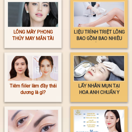
LÔNG MÀY PHONG
LIỆU TRÌNH TRIỆT LÔNG
THỦY MAY MẮN TÀI
BAO GỒM BAO NHIÊU
LỘC
LẦN ?
Tiêm fiiler làm đầy thái
LẤY NHÂN MỤN TẠI
dương là gì?
HOA ANH CHUẨN Y
KHOA