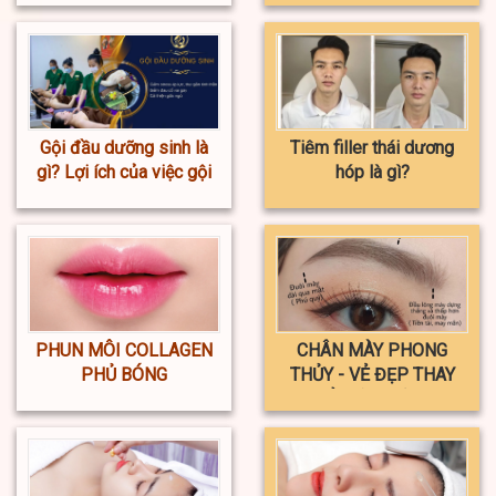
Gội đầu dưỡng sinh là
Tiêm filler thái dương
gì? Lợi ích của việc gội
hóp là gì?
đầu dưỡng sinh
PHUN MÔI COLLAGEN
CHÂN MÀY PHONG
PHỦ BÓNG
THỦY - VẺ ĐẸP THAY
ĐỔI VẬN MỆNH