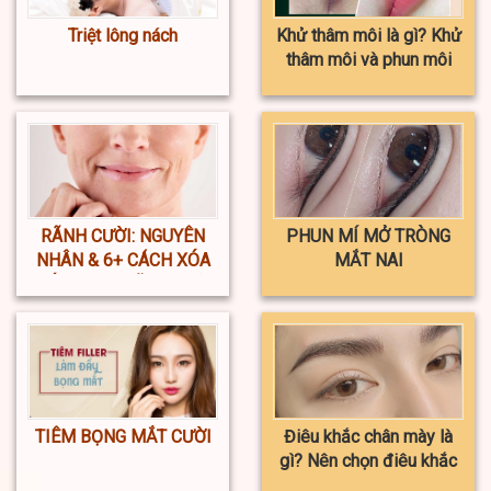
Triệt lông nách
Khử thâm môi là gì? Khử
thâm môi và phun môi
khác nhau ở điểm nào?
RÃNH CƯỜI: NGUYÊN
PHUN MÍ MỞ TRÒNG
NHÂN & 6+ CÁCH XÓA
MẮT NAI
NẾP NHĂN RÃNH CƯỜI
TIÊM BỌNG MẮT CƯỜI
Điêu khắc chân mày là
gì? Nên chọn điêu khắc
hay phun xăm chân mày