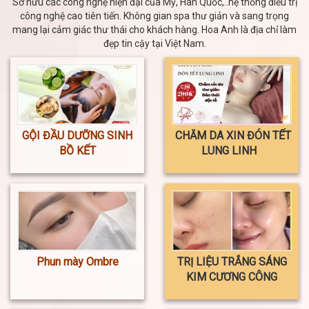
Sở hữu các công nghệ hiện đại của Mỹ, Hàn Quốc,..hệ thống điều trị
công nghệ cao tiên tiến. Không gian spa thư giản và sang trọng
mang lại cảm giác thư thái cho khách hàng. Hoa Anh là địa chỉ làm
đẹp tin cậy tại Việt Nam.
GỘI ĐẦU DƯỠNG SINH
CHĂM DA XIN ĐÓN TẾT
BỒ KẾT
LUNG LINH
Phun mày Ombre
TRỊ LIỆU TRẮNG SÁNG
KIM CƯƠNG CÔNG
NGHỆ MESOTHERAPY