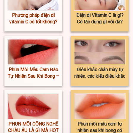
Phương pháp điện di
Điện di Vitamin C là gì?
vitamin C có tốt không?
Có tác dụng gì với da?
Phun Môi Màu Cam Đào
Điêu khắc chân mày tự
Tự Nhiên Sau Khi Bong –
nhiên, các kiểu điêu khắc
Giá Mới Nhất 2023
phổ biến nhất
PHUN MÔI CÔNG NGHỆ
Phun môi màu cam tự
CHÂU ÂU LÀ GÌ MÀ HOT
nhiên sau khi bong có