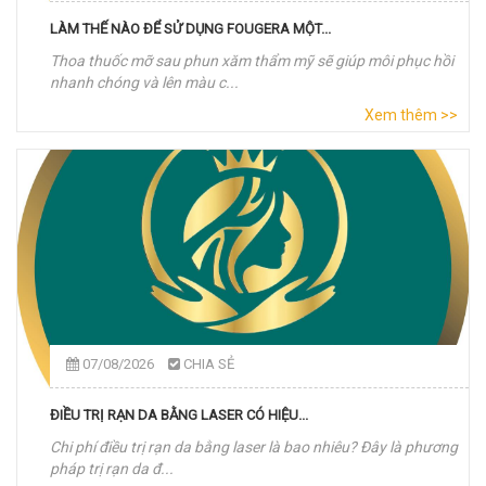
LÀM THẾ NÀO ĐỂ SỬ DỤNG FOUGERA MỘT...
Thoa thuốc mỡ sau phun xăm thẩm mỹ sẽ giúp môi phục hồi
nhanh chóng và lên màu c...
Xem thêm >>
07/08/2026
CHIA SẺ
ĐIỀU TRỊ RẠN DA BẰNG LASER CÓ HIỆU...
Chi phí điều trị rạn da bằng laser là bao nhiêu? Đây là phương
pháp trị rạn da đ...