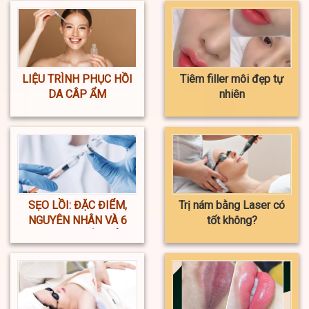
LIỆU TRÌNH PHỤC HỒI
Tiêm filler môi đẹp tự
DA CÂP ẨM
nhiên
SẸO LỒI: ĐẶC ĐIỂM,
Trị nám bằng Laser có
NGUYÊN NHÂN VÀ 6
tốt không?
PHƯƠNG PHÁP ĐIỀU
TRỊ