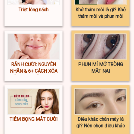
Triệt lông nách
Khử thâm môi là gì? Khử
thâm môi và phun môi
khác nhau ở điểm nào?
RÃNH CƯỜI: NGUYÊN
PHUN MÍ MỞ TRÒNG
NHÂN & 6+ CÁCH XÓA
MẮT NAI
NẾP NHĂN RÃNH CƯỜI
TIÊM BỌNG MẮT CƯỜI
Điêu khắc chân mày là
gì? Nên chọn điêu khắc
hay phun xăm chân mày