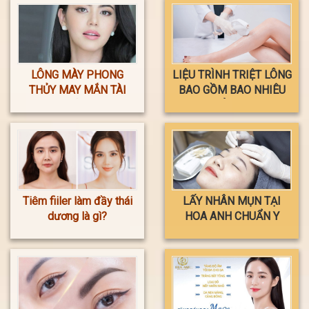
LÔNG MÀY PHONG
LIỆU TRÌNH TRIỆT LÔNG
THỦY MAY MẮN TÀI
BAO GỒM BAO NHIÊU
LỘC
LẦN ?
Tiêm fiiler làm đầy thái
LẤY NHÂN MỤN TẠI
dương là gì?
HOA ANH CHUẨN Y
KHOA