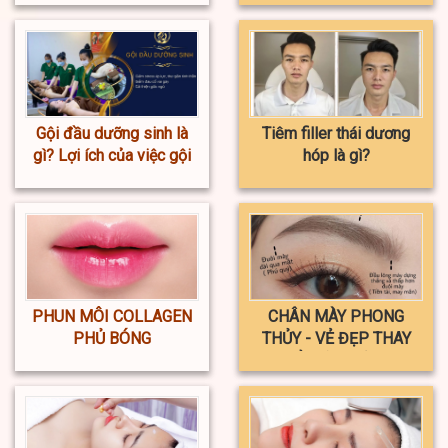
Gội đầu dưỡng sinh là
Tiêm filler thái dương
gì? Lợi ích của việc gội
hóp là gì?
đầu dưỡng sinh
PHUN MÔI COLLAGEN
CHÂN MÀY PHONG
PHỦ BÓNG
THỦY - VẺ ĐẸP THAY
ĐỔI VẬN MỆNH