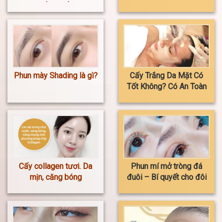
ĐẾN THẾ ?
đẹp không? Giá xăm bao
nhiêu?
Phun mày Shading là gì?
Cấy Trắng Da Mặt Có
Tốt Không? Có An Toàn
Và Hiệu Quả Không?
Cấy collagen tươi. Da
Phun mí mở tròng đá
mịn, căng bóng
đuôi – Bí quyết cho đôi
mắt to tròn, cuốn hút và
tự nhiên