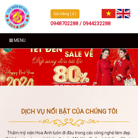
Giỏ Hàng ( 0 )
0948702288 / 0944232288
MENU
DỊCH VỤ NỔI BẬT CỦA CHÚNG TÔI
Thẩm mỹ viện Hoa Anh luôn đi đầu trong các công nghệ làm đẹp.