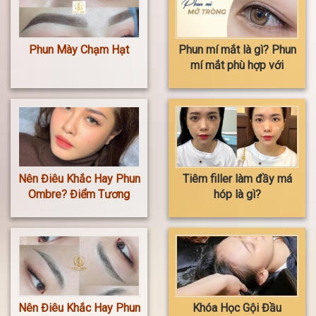
Phun Mày Chạm Hạt
Phun mí mắt là gì? Phun
mí mắt phù hợp với
ai? Phun mí mắt có nên
ham rẻ không?
Nên Điêu Khắc Hay Phun
Tiêm filler làm đầy má
Ombre? Điểm Tương
hóp là gì?
Đồng Và Khác Biệt
Nên Điêu Khắc Hay Phun
Khóa Học Gội Đầu