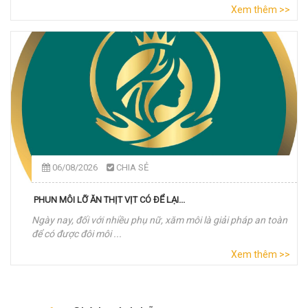
Xem thêm >>
06/08/2026
CHIA SẺ
PHUN MÔI LỠ ĂN THỊT VỊT CÓ ĐỂ LẠI...
Ngày nay, đối với nhiều phụ nữ, xăm môi là giải pháp an toàn
để có được đôi môi ...
Xem thêm >>