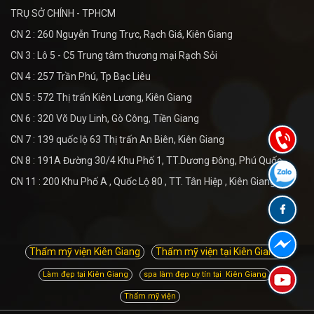
TRỤ SỞ CHÍNH - TPHCM
CN 2 : 260 Nguyễn Trung Trực, Rạch Giá, Kiên Giang
CN 3 : Lô 5 - C5 Trung tâm thương mại Rạch Sỏi
CN 4 : 257 Trần Phú, Tp Bạc Liêu
CN 5 : 572 Thị trấn Kiên Lương, Kiên Giang
CN 6 : 320 Võ Duy Linh, Gò Công, Tiền Giang
CN 7 : 139 quốc lộ 63 Thị trấn An Biên, Kiên Giang
CN 8 : 191A Đường 30/4 Khu Phố 1, TT.Dương Đông, Phú Quốc
CN 11 : 200 Khu Phố A , Quốc Lộ 80 , TT. Tân Hiệp , Kiên Giang
Thẩm mỹ viện Kiên Giang
Thẩm mỹ viện tại Kiên Giang
Làm đẹp tại Kiên Giang
spa làm đẹp uy tín tại Kiên Giang
Thẩm mỹ viện