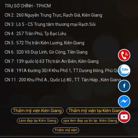
TRỤ SỞ CHÍNH - TPHCM
CN 2 : 260 Nguyễn Trung Trực, Rạch Giá, Kiên Giang
CN 3 : Lô 5 - C5 Trung tâm thương mại Rạch Sỏi
CN 4 : 257 Trần Phú, Tp Bạc Liêu
CN 5 : 572 Thị trấn Kiên Lương, Kiên Giang
CN 6 : 320 Võ Duy Linh, Gò Công, Tiền Giang
CN 7 : 139 quốc lộ 63 Thị trấn An Biên, Kiên Giang
CN 8 : 191A Đường 30/4 Khu Phố 1, TT.Dương Đông, Phú Quốc
CN 11 : 200 Khu Phố A , Quốc Lộ 80 , TT. Tân Hiệp , Kiên Giang
Thẩm mỹ viện Kiên Giang
Thẩm mỹ viện tại Kiên Giang
Làm đẹp tại Kiên Giang
spa làm đẹp uy tín tại Kiên Giang
Thẩm mỹ viện