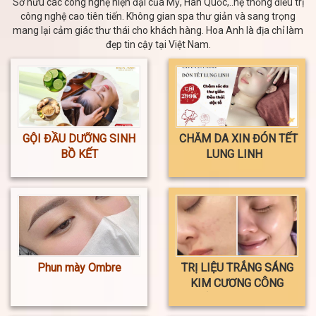
Sở hữu các công nghệ hiện đại của Mỹ, Hàn Quốc,..hệ thống điều trị
công nghệ cao tiên tiến. Không gian spa thư giản và sang trọng
mang lại cảm giác thư thái cho khách hàng. Hoa Anh là địa chỉ làm
đẹp tin cậy tại Việt Nam.
GỘI ĐẦU DƯỠNG SINH
CHĂM DA XIN ĐÓN TẾT
BỒ KẾT
LUNG LINH
Phun mày Ombre
TRỊ LIỆU TRẮNG SÁNG
KIM CƯƠNG CÔNG
NGHỆ MESOTHERAPY