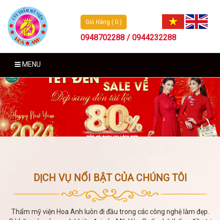
Giỏ Hàng ( 0 )
0948702288 / 0944232288
MENU
DỊCH VỤ NỔI BẬT CỦA CHÚNG TÔI
Thẩm mỹ viện Hoa Anh luôn đi đầu trong các công nghệ làm đẹp.