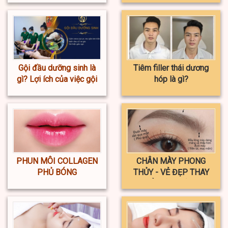
Gội đầu dưỡng sinh là
Tiêm filler thái dương
gì? Lợi ích của việc gội
hóp là gì?
đầu dưỡng sinh
PHUN MÔI COLLAGEN
CHÂN MÀY PHONG
PHỦ BÓNG
THỦY - VẺ ĐẸP THAY
ĐỔI VẬN MỆNH