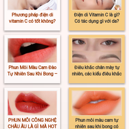
Phương pháp điện di
Điện di Vitamin C là gì?
vitamin C có tốt không?
Có tác dụng gì với da?
Phun Môi Màu Cam Đào
Điêu khắc chân mày tự
Tự Nhiên Sau Khi Bong –
nhiên, các kiểu điêu khắc
Giá Mới Nhất 2023
phổ biến nhất
PHUN MÔI CÔNG NGHỆ
Phun môi màu cam tự
CHÂU ÂU LÀ GÌ MÀ HOT
nhiên sau khi bong có