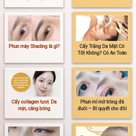
ĐẾN THẾ ?
đẹp không? Giá xăm bao
nhiêu?
Phun mày Shading là gì?
Cấy Trắng Da Mặt Có
Tốt Không? Có An Toàn
Và Hiệu Quả Không?
Cấy collagen tươi. Da
Phun mí mở tròng đá
mịn, căng bóng
đuôi – Bí quyết cho đôi
mắt to tròn, cuốn hút và
tự nhiên