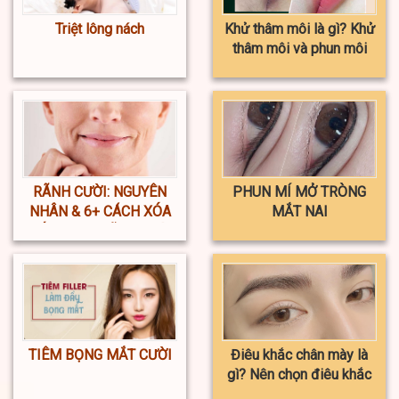
Triệt lông nách
Khử thâm môi là gì? Khử
thâm môi và phun môi
khác nhau ở điểm nào?
RÃNH CƯỜI: NGUYÊN
PHUN MÍ MỞ TRÒNG
NHÂN & 6+ CÁCH XÓA
MẮT NAI
NẾP NHĂN RÃNH CƯỜI
TIÊM BỌNG MẮT CƯỜI
Điêu khắc chân mày là
gì? Nên chọn điêu khắc
hay phun xăm chân mày