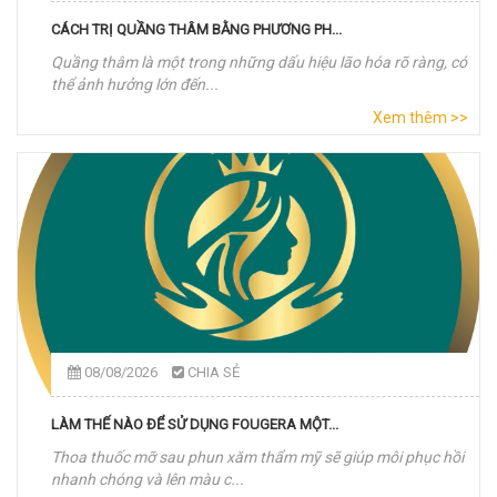
CÁCH TRỊ QUẦNG THÂM BẰNG PHƯƠNG PH...
Quầng thâm là một trong những dấu hiệu lão hóa rõ ràng, có
thể ảnh hưởng lớn đến...
Xem thêm >>
08/08/2026
CHIA SẺ
LÀM THẾ NÀO ĐỂ SỬ DỤNG FOUGERA MỘT...
Thoa thuốc mỡ sau phun xăm thẩm mỹ sẽ giúp môi phục hồi
nhanh chóng và lên màu c...