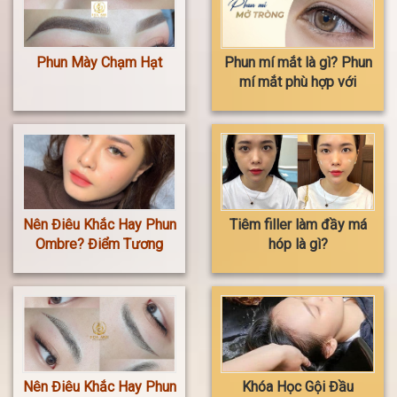
Phun Mày Chạm Hạt
Phun mí mắt là gì? Phun
mí mắt phù hợp với
ai? Phun mí mắt có nên
ham rẻ không?
Nên Điêu Khắc Hay Phun
Tiêm filler làm đầy má
Ombre? Điểm Tương
hóp là gì?
Đồng Và Khác Biệt
Nên Điêu Khắc Hay Phun
Khóa Học Gội Đầu