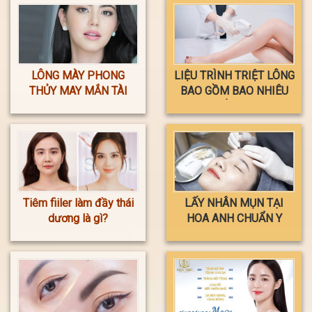
LÔNG MÀY PHONG
LIỆU TRÌNH TRIỆT LÔNG
THỦY MAY MẮN TÀI
BAO GỒM BAO NHIÊU
LỘC
LẦN ?
Tiêm fiiler làm đầy thái
LẤY NHÂN MỤN TẠI
dương là gì?
HOA ANH CHUẨN Y
KHOA