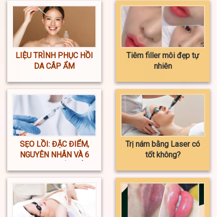
LIỆU TRÌNH PHỤC HỒI
Tiêm filler môi đẹp tự
DA CÂP ẨM
nhiên
SẸO LỒI: ĐẶC ĐIỂM,
Trị nám bằng Laser có
NGUYÊN NHÂN VÀ 6
tốt không?
PHƯƠNG PHÁP ĐIỀU
TRỊ