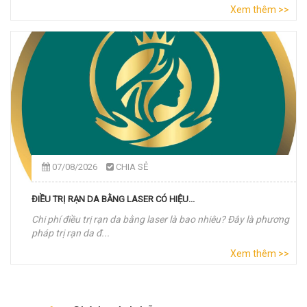
Xem thêm >>
07/08/2026
CHIA SẺ
ĐIỀU TRỊ RẠN DA BẰNG LASER CÓ HIỆU...
Chi phí điều trị rạn da bằng laser là bao nhiêu? Đây là phương
pháp trị rạn da đ...
Xem thêm >>