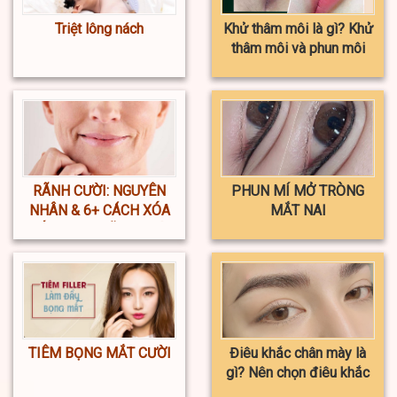
Triệt lông nách
Khử thâm môi là gì? Khử
thâm môi và phun môi
khác nhau ở điểm nào?
RÃNH CƯỜI: NGUYÊN
PHUN MÍ MỞ TRÒNG
NHÂN & 6+ CÁCH XÓA
MẮT NAI
NẾP NHĂN RÃNH CƯỜI
TIÊM BỌNG MẮT CƯỜI
Điêu khắc chân mày là
gì? Nên chọn điêu khắc
hay phun xăm chân mày