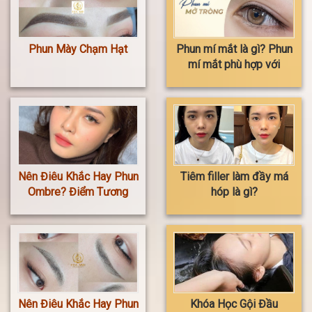
Phun Mày Chạm Hạt
Phun mí mắt là gì? Phun
mí mắt phù hợp với
ai? Phun mí mắt có nên
ham rẻ không?
Nên Điêu Khắc Hay Phun
Tiêm filler làm đầy má
Ombre? Điểm Tương
hóp là gì?
Đồng Và Khác Biệt
Nên Điêu Khắc Hay Phun
Khóa Học Gội Đầu