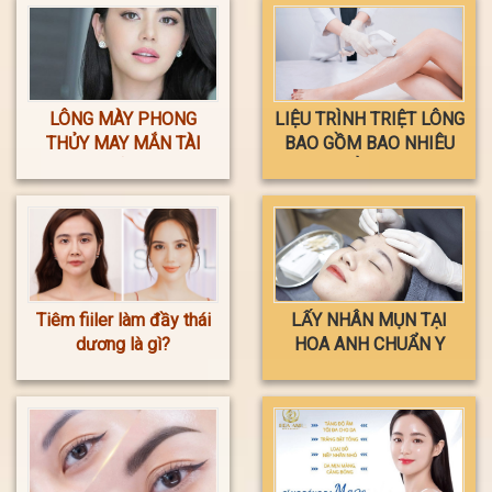
LÔNG MÀY PHONG
LIỆU TRÌNH TRIỆT LÔNG
THỦY MAY MẮN TÀI
BAO GỒM BAO NHIÊU
LỘC
LẦN ?
Tiêm fiiler làm đầy thái
LẤY NHÂN MỤN TẠI
dương là gì?
HOA ANH CHUẨN Y
KHOA