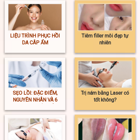
LIỆU TRÌNH PHỤC HỒI
Tiêm filler môi đẹp tự
DA CÂP ẨM
nhiên
SẸO LỒI: ĐẶC ĐIỂM,
Trị nám bằng Laser có
NGUYÊN NHÂN VÀ 6
tốt không?
PHƯƠNG PHÁP ĐIỀU
TRỊ