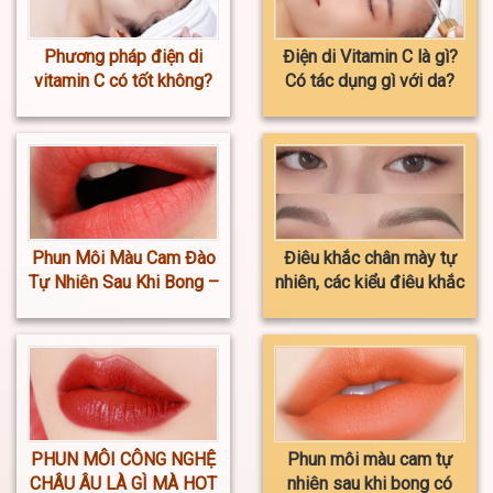
Phương pháp điện di
Điện di Vitamin C là gì?
vitamin C có tốt không?
Có tác dụng gì với da?
Phun Môi Màu Cam Đào
Điêu khắc chân mày tự
Tự Nhiên Sau Khi Bong –
nhiên, các kiểu điêu khắc
Giá Mới Nhất 2023
phổ biến nhất
PHUN MÔI CÔNG NGHỆ
Phun môi màu cam tự
CHÂU ÂU LÀ GÌ MÀ HOT
nhiên sau khi bong có