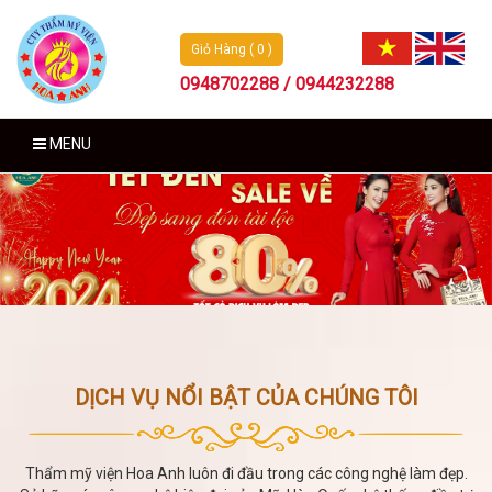
Giỏ Hàng ( 0 )
0948702288 / 0944232288
MENU
DỊCH VỤ NỔI BẬT CỦA CHÚNG TÔI
Thẩm mỹ viện Hoa Anh luôn đi đầu trong các công nghệ làm đẹp.