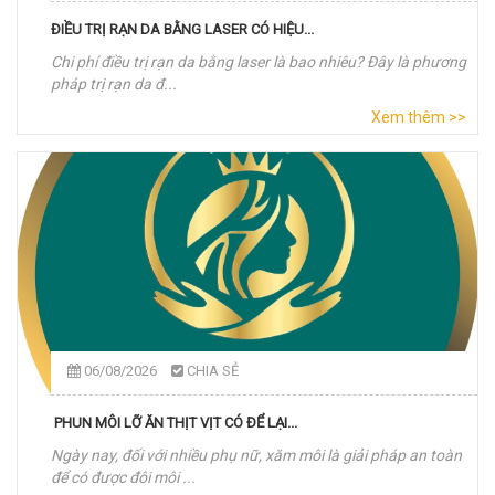
ĐIỀU TRỊ RẠN DA BẰNG LASER CÓ HIỆU...
Chi phí điều trị rạn da bằng laser là bao nhiêu? Đây là phương
pháp trị rạn da đ...
Xem thêm >>
06/08/2026
CHIA SẺ
PHUN MÔI LỠ ĂN THỊT VỊT CÓ ĐỂ LẠI...
Ngày nay, đối với nhiều phụ nữ, xăm môi là giải pháp an toàn
để có được đôi môi ...