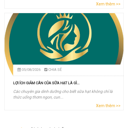
Xem thêm >>
05/08/2026
CHIA SẺ
LỢI ÍCH GIẢM CÂN CỦA SỮA HẠT LÀ GÌ...
Các chuyên gia dinh dưỡng cho biết sữa hạt không chỉ là
thức uống thơm ngon, cun...
Xem thêm >>