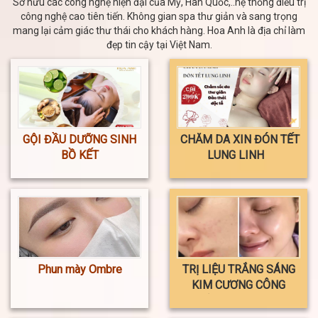
Sở hữu các công nghệ hiện đại của Mỹ, Hàn Quốc,..hệ thống điều trị
công nghệ cao tiên tiến. Không gian spa thư giản và sang trọng
mang lại cảm giác thư thái cho khách hàng. Hoa Anh là địa chỉ làm
đẹp tin cậy tại Việt Nam.
GỘI ĐẦU DƯỠNG SINH
CHĂM DA XIN ĐÓN TẾT
BỒ KẾT
LUNG LINH
Phun mày Ombre
TRỊ LIỆU TRẮNG SÁNG
KIM CƯƠNG CÔNG
NGHỆ MESOTHERAPY