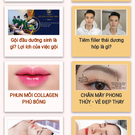
Gội đầu dưỡng sinh là
Tiêm filler thái dương
gì? Lợi ích của việc gội
hóp là gì?
đầu dưỡng sinh
PHUN MÔI COLLAGEN
CHÂN MÀY PHONG
PHỦ BÓNG
THỦY - VẺ ĐẸP THAY
ĐỔI VẬN MỆNH