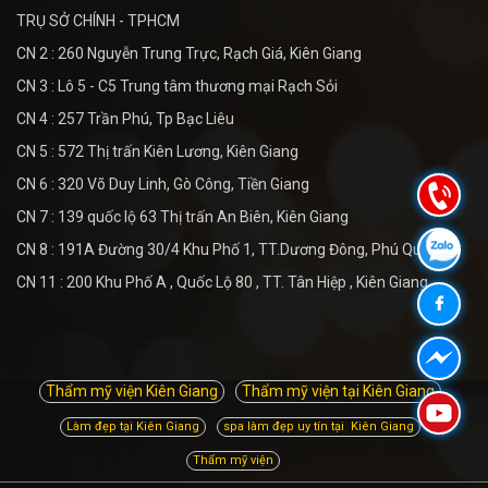
TRỤ SỞ CHÍNH - TPHCM
CN 2 : 260 Nguyễn Trung Trực, Rạch Giá, Kiên Giang
CN 3 : Lô 5 - C5 Trung tâm thương mại Rạch Sỏi
CN 4 : 257 Trần Phú, Tp Bạc Liêu
CN 5 : 572 Thị trấn Kiên Lương, Kiên Giang
CN 6 : 320 Võ Duy Linh, Gò Công, Tiền Giang
CN 7 : 139 quốc lộ 63 Thị trấn An Biên, Kiên Giang
CN 8 : 191A Đường 30/4 Khu Phố 1, TT.Dương Đông, Phú Quốc
CN 11 : 200 Khu Phố A , Quốc Lộ 80 , TT. Tân Hiệp , Kiên Giang
Thẩm mỹ viện Kiên Giang
Thẩm mỹ viện tại Kiên Giang
Làm đẹp tại Kiên Giang
spa làm đẹp uy tín tại Kiên Giang
Thẩm mỹ viện