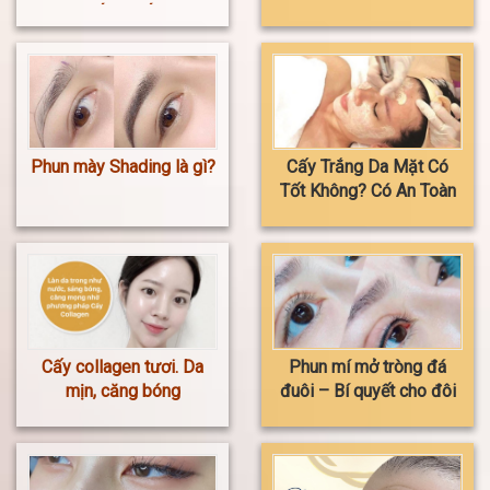
ĐẾN THẾ ?
đẹp không? Giá xăm bao
nhiêu?
Phun mày Shading là gì?
Cấy Trắng Da Mặt Có
Tốt Không? Có An Toàn
Và Hiệu Quả Không?
Cấy collagen tươi. Da
Phun mí mở tròng đá
mịn, căng bóng
đuôi – Bí quyết cho đôi
mắt to tròn, cuốn hút và
tự nhiên