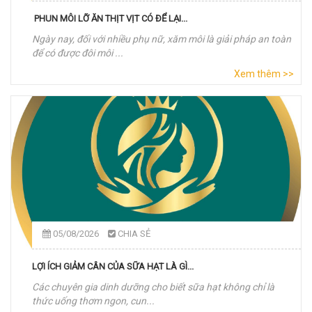
PHUN MÔI LỠ ĂN THỊT VỊT CÓ ĐỂ LẠI...
Ngày nay, đối với nhiều phụ nữ, xăm môi là giải pháp an toàn
để có được đôi môi ...
Xem thêm >>
05/08/2026
CHIA SẺ
LỢI ÍCH GIẢM CÂN CỦA SỮA HẠT LÀ GÌ...
Các chuyên gia dinh dưỡng cho biết sữa hạt không chỉ là
thức uống thơm ngon, cun...