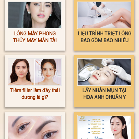
LÔNG MÀY PHONG
LIỆU TRÌNH TRIỆT LÔNG
THỦY MAY MẮN TÀI
BAO GỒM BAO NHIÊU
LỘC
LẦN ?
Tiêm fiiler làm đầy thái
LẤY NHÂN MỤN TẠI
dương là gì?
HOA ANH CHUẨN Y
KHOA