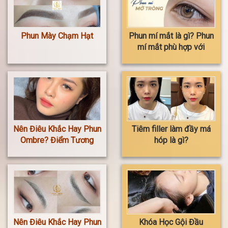
Phun Mày Chạm Hạt
Phun mí mắt là gì? Phun
mí mắt phù hợp với
ai? Phun mí mắt có nên
ham rẻ không?
Nên Điêu Khắc Hay Phun
Tiêm filler làm đầy má
Ombre? Điểm Tương
hóp là gì?
Đồng Và Khác Biệt
Nên Điêu Khắc Hay Phun
Khóa Học Gội Đầu