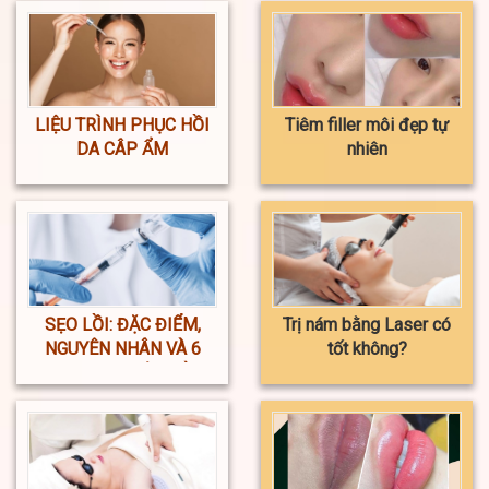
LIỆU TRÌNH PHỤC HỒI
Tiêm filler môi đẹp tự
DA CÂP ẨM
nhiên
SẸO LỒI: ĐẶC ĐIỂM,
Trị nám bằng Laser có
NGUYÊN NHÂN VÀ 6
tốt không?
PHƯƠNG PHÁP ĐIỀU
TRỊ