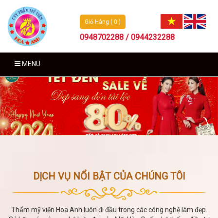
Giỏ Hàng ( 0 )
0948702288 / 0944232288
MENU
DỊCH VỤ NỔI BẬT CỦA CHÚNG TÔI
Thẩm mỹ viện Hoa Anh luôn đi đầu trong các công nghệ làm đẹp.