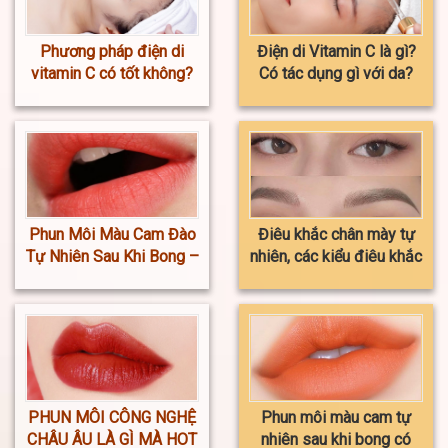
Phương pháp điện di
Điện di Vitamin C là gì?
vitamin C có tốt không?
Có tác dụng gì với da?
Phun Môi Màu Cam Đào
Điêu khắc chân mày tự
Tự Nhiên Sau Khi Bong –
nhiên, các kiểu điêu khắc
Giá Mới Nhất 2023
phổ biến nhất
PHUN MÔI CÔNG NGHỆ
Phun môi màu cam tự
CHÂU ÂU LÀ GÌ MÀ HOT
nhiên sau khi bong có