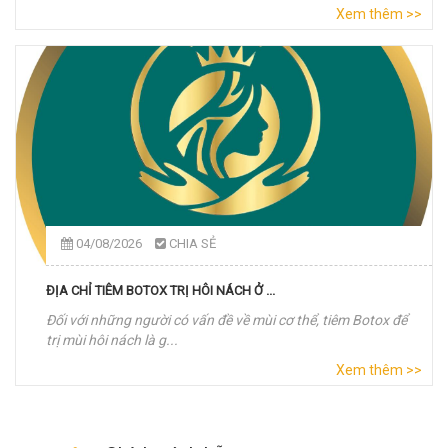
Xem thêm >>
04/08/2026
CHIA SẺ
ĐỊA CHỈ TIÊM BOTOX TRỊ HÔI NÁCH Ở ...
Đối với những người có vấn đề về mùi cơ thể, tiêm Botox để
trị mùi hôi nách là g...
Xem thêm >>