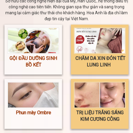
Sở hữu các công nghệ hiện đại của Mỹ, Hàn Quốc,..hệ thống điều trị
công nghệ cao tiên tiến. Không gian spa thư giản và sang trọng
mang lại cảm giác thư thái cho khách hàng. Hoa Anh là địa chỉ làm
đẹp tin cậy tại Việt Nam.
GỘI ĐẦU DƯỠNG SINH
CHĂM DA XIN ĐÓN TẾT
BỒ KẾT
LUNG LINH
Phun mày Ombre
TRỊ LIỆU TRẮNG SÁNG
KIM CƯƠNG CÔNG
NGHỆ MESOTHERAPY