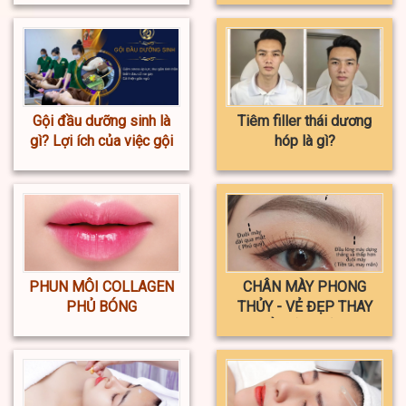
Gội đầu dưỡng sinh là
Tiêm filler thái dương
gì? Lợi ích của việc gội
hóp là gì?
đầu dưỡng sinh
PHUN MÔI COLLAGEN
CHÂN MÀY PHONG
PHỦ BÓNG
THỦY - VẺ ĐẸP THAY
ĐỔI VẬN MỆNH