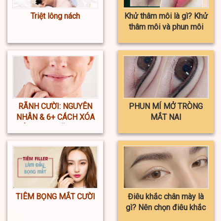
Triệt lông nách
Khử thâm môi là gì? Khử
thâm môi và phun môi
khác nhau ở điểm nào?
RÃNH CƯỜI: NGUYÊN
PHUN MÍ MỞ TRÒNG
NHÂN & 6+ CÁCH XÓA
MẮT NAI
NẾP NHĂN RÃNH CƯỜI
TIÊM BỌNG MẮT CƯỜI
Điêu khắc chân mày là
gì? Nên chọn điêu khắc
hay phun xăm chân mày