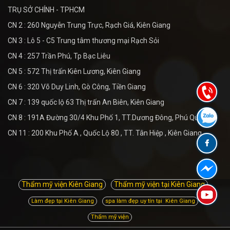
TRỤ SỞ CHÍNH - TPHCM
CN 2 : 260 Nguyễn Trung Trực, Rạch Giá, Kiên Giang
CN 3 : Lô 5 - C5 Trung tâm thương mại Rạch Sỏi
CN 4 : 257 Trần Phú, Tp Bạc Liêu
CN 5 : 572 Thị trấn Kiên Lương, Kiên Giang
CN 6 : 320 Võ Duy Linh, Gò Công, Tiền Giang
CN 7 : 139 quốc lộ 63 Thị trấn An Biên, Kiên Giang
CN 8 : 191A Đường 30/4 Khu Phố 1, TT.Dương Đông, Phú Quốc
CN 11 : 200 Khu Phố A , Quốc Lộ 80 , TT. Tân Hiệp , Kiên Giang
Thẩm mỹ viện Kiên Giang
Thẩm mỹ viện tại Kiên Giang
Làm đẹp tại Kiên Giang
spa làm đẹp uy tín tại Kiên Giang
Thẩm mỹ viện