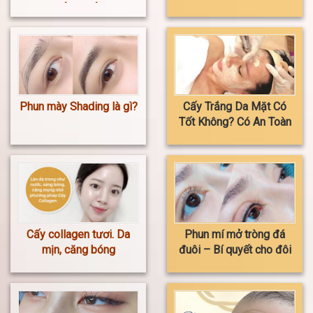
ĐẾN THẾ ?
đẹp không? Giá xăm bao
nhiêu?
Phun mày Shading là gì?
Cấy Trắng Da Mặt Có
Tốt Không? Có An Toàn
Và Hiệu Quả Không?
Cấy collagen tươi. Da
Phun mí mở tròng đá
mịn, căng bóng
đuôi – Bí quyết cho đôi
mắt to tròn, cuốn hút và
tự nhiên