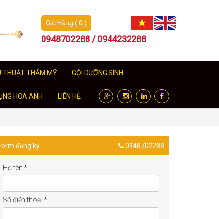
Giỏ Hàng ( 0 )
0948702288 / 0944232288
U THUẬT THẨM MỸ
GỘI DƯỠNG SINH
ỤNG HOA ANH
LIÊN HỆ
Form đăng ký
0948702288
Họ tên
*
Số điện thoại
*