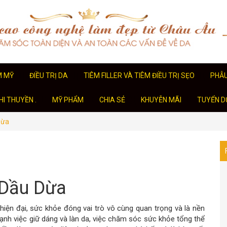
M MỸ
ĐIỀU TRỊ DA
TIÊM FILLER VÀ TIÊM ĐIỀU TRỊ SẸO
PHẪ
I THUYỀN .
MỸ PHẨM
CHIA SẺ
KHUYỄN MÃI
TUYỂN D
Dừa
 Dầu Dừa
ện đại, sức khỏe đóng vai trò vô cùng quan trọng và là nền
nh việc giữ dáng và làn da, việc chăm sóc sức khỏe tổng thể