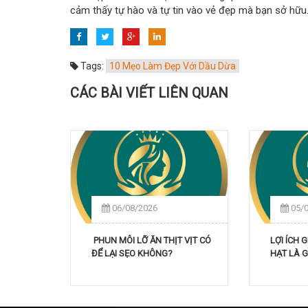
cảm thấy tự hào và tự tin vào vẻ đẹp mà bạn sở hữu.
Tags:
10 Mẹo Làm Đẹp Với Dầu Dừa
CÁC BÀI VIẾT LIÊN QUAN
06/08/2026
05/
PHUN MÔI LỠ ĂN THỊT VỊT CÓ
LỢI ÍCH 
ĐỂ LẠI SẸO KHÔNG?
HẠT LÀ G