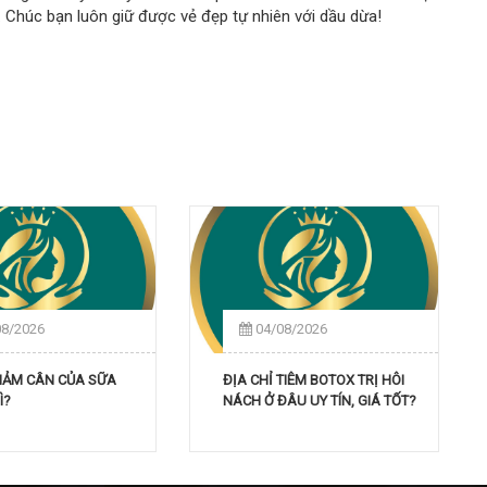
 Chúc bạn luôn giữ được vẻ đẹp tự nhiên với dầu dừa!
08/2026
04/08/2026
GIẢM CÂN CỦA SỮA
ĐỊA CHỈ TIÊM BOTOX TRỊ HÔI
Ì?
NÁCH Ở ĐÂU UY TÍN, GIÁ TỐT?