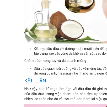
Kết hợp dầu dừa với đường hoặc muối biển để tạ
tập trung vào các vùng da khô và sần sùi, sau đó 
Chăm sóc móng tay và da quanh móng
Dầu dừa giúp nuôi dưỡng và bảo vệ móng tay, đ
da xung quanh, massage nhẹ nhàng hàng ngày để 
KẾT LUẬN:
Như vậy, qua 10 mẹo làm đẹp với dầu dừa đã giới thi
của dầu dừa trong việc chăm sóc sắc đẹp tự nhiên
nhiên, an toàn cho da và tóc, mà còn đem lại hiệu q