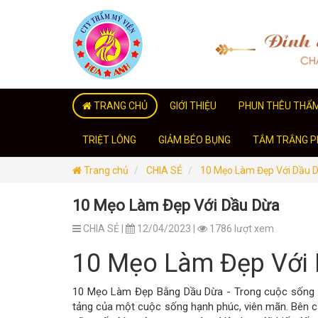
TRANG CHỦ
GIỚI THIỆU
PHUN THÊU THẨ
TRIỆT LÔNG
GIẢM BÉO BỤNG
TẮM TRẮNG PH
Trang chủ
CHIA SẺ
10 Mẹo Làm Đẹp Với Dầu 
10 Mẹo Làm Đẹp Với Dầu Dừa
CHIA SẺ |
12/04/2023 |
1786 lượt xem
10 Mẹo Làm Đẹp Với
10 Mẹo Làm Đẹp Bằng Dầu Dừa - Trong cuộc sống hi
tảng của một cuộc sống hạnh phúc, viên mãn. Bên cạ