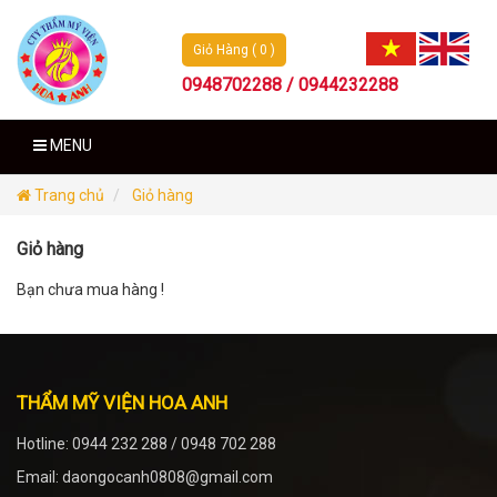
Giỏ Hàng ( 0 )
0948702288 / 0944232288
MENU
Trang chủ
Giỏ hàng
Giỏ hàng
Bạn chưa mua hàng !
THẨM MỸ VIỆN HOA ANH
Hotline: 0944 232 288 / 0948 702 288
Email: daongocanh0808@gmail.com