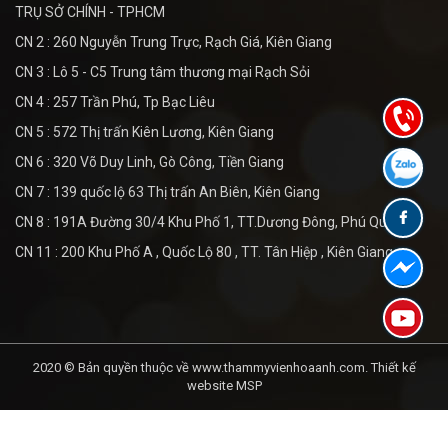
TRỤ SỞ CHÍNH - TPHCM
CN 2 : 260 Nguyễn Trung Trực, Rạch Giá, Kiên Giang
CN 3 : Lô 5 - C5 Trung tâm thương mại Rạch Sỏi
CN 4 : 257 Trần Phú, Tp Bạc Liêu
CN 5 : 572 Thị trấn Kiên Lương, Kiên Giang
CN 6 : 320 Võ Duy Linh, Gò Công, Tiền Giang
CN 7 : 139 quốc lộ 63 Thị trấn An Biên, Kiên Giang
CN 8 : 191A Đường 30/4 Khu Phố 1, TT.Dương Đông, Phú Quốc
CN 11 : 200 Khu Phố A , Quốc Lộ 80 , TT. Tân Hiệp , Kiên Giang
2020 © Bản quyền thuộc về www.thammyvienhoaanh.com.
Thiết kế
website MSP