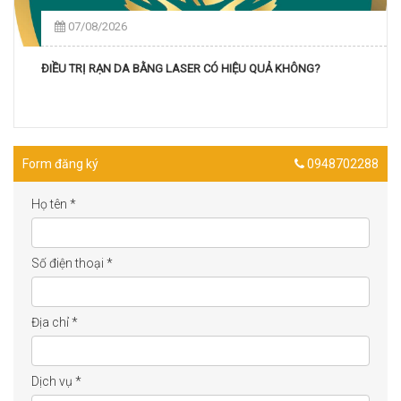
07/08/2026
ĐIỀU TRỊ RẠN DA BẰNG LASER CÓ HIỆU QUẢ KHÔNG?
Form đăng ký
0948702288
Họ tên
*
Số điện thoại
*
Địa chỉ
*
Dịch vụ
*