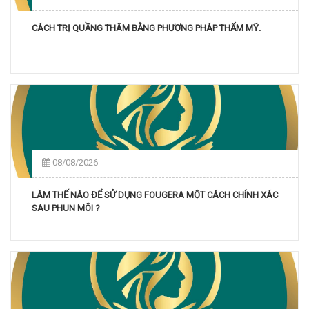
CÁCH TRỊ QUẦNG THÂM BẰNG PHƯƠNG PHÁP THẨM MỸ.
08/08/2026
LÀM THẾ NÀO ĐỂ SỬ DỤNG FOUGERA MỘT CÁCH CHÍNH XÁC
SAU PHUN MÔI ?