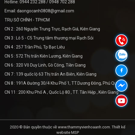
Hotline: 0944 232 288 / 0948 702 288
Email: daongocanh0808@gmail.com
TRỤ SỞ CHÍNH - TPHCM
CN 2 : 260 Nguyễn Trung Trực, Rạch Giá, Kiên Giang
CN 3 : Lô 5 - C5 Trung tâm thương mại Rạch Sỏi
CN 4 : 257 Trần Phú, Tp Bạc Liêu
CN 5 : 572 Thị trấn Kiên Lương, Kiên Giang
CN 6 : 320 Võ Duy Linh, Gò Công, Tiền Giang
CN 7 : 139 quốc lộ 63 Thị trấn An Biên, Kiên Giang
CN 8 : 191A Đường 30/4 Khu Phố 1, TT.Dương Đông, Phú Quốc
CN 11 : 200 Khu Phố A , Quốc Lộ 80 , TT. Tân Hiệp , Kiên Giang
2020 © Bản quyền thuộc về www.thammyvienhoaanh.com.
Thiết kế
website MSP