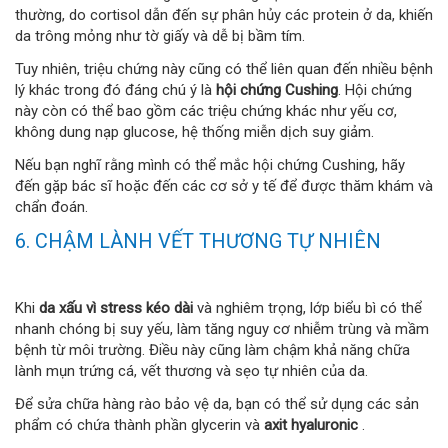
thường, do cortisol dẫn đến sự phân hủy các protein ở da, khiến
da trông mỏng như tờ giấy và dễ bị bầm tím.
Tuy nhiên, triệu chứng này cũng có thể liên quan đến nhiều bệnh
lý khác trong đó đáng chú ý là
hội chứng Cushing
. Hội chứng
này còn có thể bao gồm các triệu chứng khác như yếu cơ,
không dung nạp glucose, hệ thống miễn dịch suy giảm.
Nếu bạn nghĩ rằng mình có thể mắc hội chứng Cushing, hãy
đến gặp bác sĩ hoặc đến các cơ sở y tế để được thăm khám và
chẩn đoán.
6. CHẬM LÀNH VẾT THƯƠNG TỰ NHIÊN
Khi
da xấu vì stress kéo dài
và nghiêm trọng, lớp biểu bì có thể
nhanh chóng bị suy yếu, làm tăng nguy cơ nhiễm trùng và mầm
bệnh từ môi trường. Điều này cũng làm chậm khả năng chữa
lành mụn trứng cá, vết thương và sẹo tự nhiên của da.
Để sửa chữa hàng rào bảo vệ da, bạn có thể sử dụng các sản
phẩm có chứa thành phần glycerin và
axit hyaluronic
.