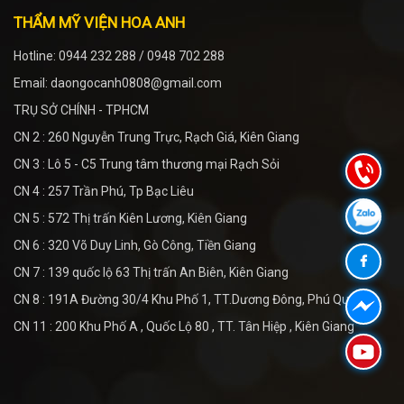
THẨM MỸ VIỆN HOA ANH
Hotline: 0944 232 288 / 0948 702 288
Email: daongocanh0808@gmail.com
TRỤ SỞ CHÍNH - TPHCM
CN 2 : 260 Nguyễn Trung Trực, Rạch Giá, Kiên Giang
CN 3 : Lô 5 - C5 Trung tâm thương mại Rạch Sỏi
CN 4 : 257 Trần Phú, Tp Bạc Liêu
CN 5 : 572 Thị trấn Kiên Lương, Kiên Giang
CN 6 : 320 Võ Duy Linh, Gò Công, Tiền Giang
CN 7 : 139 quốc lộ 63 Thị trấn An Biên, Kiên Giang
CN 8 : 191A Đường 30/4 Khu Phố 1, TT.Dương Đông, Phú Quốc
CN 11 : 200 Khu Phố A , Quốc Lộ 80 , TT. Tân Hiệp , Kiên Giang