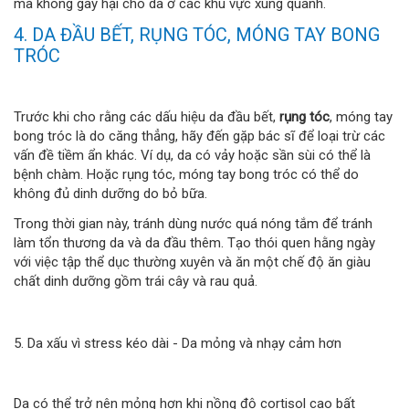
mà không gây hại cho da ở các khu vực xung quanh.
4. DA ĐẦU BẾT, RỤNG TÓC, MÓNG TAY BONG
TRÓC
Trước khi cho rằng các dấu hiệu da đầu bết,
rụng tóc
, móng tay
bong tróc là do căng thẳng, hãy đến gặp bác sĩ để loại trừ các
vấn đề tiềm ẩn khác. Ví dụ, da có vảy hoặc sần sùi có thể là
bệnh chàm. Hoặc rụng tóc, móng tay bong tróc có thể do
không đủ dinh dưỡng do bỏ bữa.
Trong thời gian này, tránh dùng nước quá nóng tắm để tránh
làm tổn thương da và da đầu thêm. Tạo thói quen hằng ngày
với việc tập thể dục thường xuyên và ăn một chế độ ăn giàu
chất dinh dưỡng gồm trái cây và rau quả.
5. Da xấu vì stress kéo dài - Da mỏng và nhạy cảm hơn
Da có thể trở nên mỏng hơn khi nồng độ cortisol cao bất