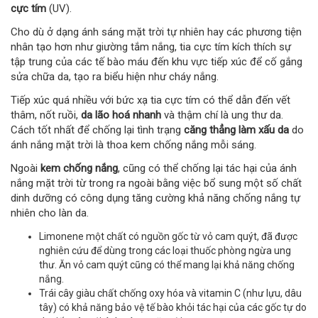
cực tím
(UV).
Cho dù ở dạng ánh sáng mặt trời tự nhiên hay các phương tiện
nhân tạo hơn như giường tắm nắng, tia cực tím kích thích sự
tập trung của các tế bào máu đến khu vực tiếp xúc để cố gắng
sửa chữa da, tạo ra biểu hiện như cháy nắng.
Tiếp xúc quá nhiều với bức xạ tia cực tím có thể dẫn đến vết
thâm, nốt ruồi,
da lão hoá nhanh
và thậm chí là ung thư da.
Cách tốt nhất để chống lại tình trạng
căng thẳng làm xấu da
do
ánh nắng mặt trời là thoa kem chống nắng mỗi sáng.
Ngoài
kem chống nắng
, cũng có thể chống lại tác hại của ánh
nắng mặt trời từ trong ra ngoài bằng việc bổ sung một số chất
dinh dưỡng có công dụng tăng cường khả năng chống nắng tự
nhiên cho làn da.
Limonene một chất có nguồn gốc từ vỏ cam quýt, đã được
nghiên cứu để dùng trong các loại thuốc phòng ngừa ung
thư. Ăn vỏ cam quýt cũng có thể mang lại khả năng chống
nắng.
Trái cây giàu chất chống oxy hóa và vitamin C (như lựu, dâu
tây) có khả năng bảo vệ tế bào khỏi tác hại của các gốc tự do