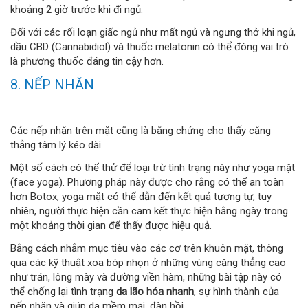
khoảng 2 giờ trước khi đi ngủ.
Đối với các rối loạn giấc ngủ như mất ngủ và ngưng thở khi ngủ,
dầu CBD (Cannabidiol) và thuốc melatonin có thể đóng vai trò
là phương thuốc đáng tin cậy hơn.
8. NẾP NHĂN
Các nếp nhăn trên mặt cũng là bằng chứng cho thấy căng
thẳng tâm lý kéo dài.
Một số cách có thể thử để loại trừ tình trạng này như yoga mặt
(face yoga). Phương pháp này được cho rằng có thể an toàn
hơn Botox, yoga mặt có thể dẫn đến kết quả tương tự, tuy
nhiên, người thực hiện cần cam kết thực hiện hằng ngày trong
một khoảng thời gian để thấy được hiệu quả.
Bằng cách nhắm mục tiêu vào các cơ trên khuôn mặt, thông
qua các kỹ thuật xoa bóp nhọn ở những vùng căng thẳng cao
như trán, lông mày và đường viền hàm, những bài tập này có
thể chống lại tình trạng
da lão hóa nhanh
, sự hình thành của
nếp nhăn và giúp da mềm mại, đàn hồi.