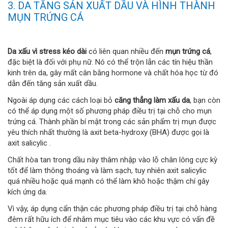
3. DA TĂNG SẢN XUẤT DẦU VÀ HÌNH THÀNH
MỤN TRỨNG CÁ
Da xấu vì stress kéo dài
có liên quan nhiều đến
mụn trứng cá
,
đặc biệt là đối với phụ nữ. Nó có thể trộn lẫn các tín hiệu thần
kinh trên da, gây mất cân bằng hormone và chất hóa học từ đó
dẫn đến tăng sản xuất dầu.
Ngoài áp dụng các cách loại bỏ
căng thẳng làm xấu da
, bạn còn
có thể áp dụng một số phương pháp điều trị tại chỗ cho mụn
trứng cá. Thành phần bí mật trong các sản phẩm trị mụn được
yêu thích nhất thường là axit beta-hydroxy (BHA) được gọi là
axit salicylic .
Chất hòa tan trong dầu này thâm nhập vào lỗ chân lông cực kỳ
tốt để làm thông thoáng và làm sạch, tuy nhiên axit salicylic
quá nhiều hoặc quá mạnh có thể làm khô hoặc thậm chí gây
kích ứng da.
Vì vậy, áp dụng cẩn thận các phương pháp điều trị tại chỗ hàng
đêm rất hữu ích để nhắm mục tiêu vào các khu vực có vấn đề