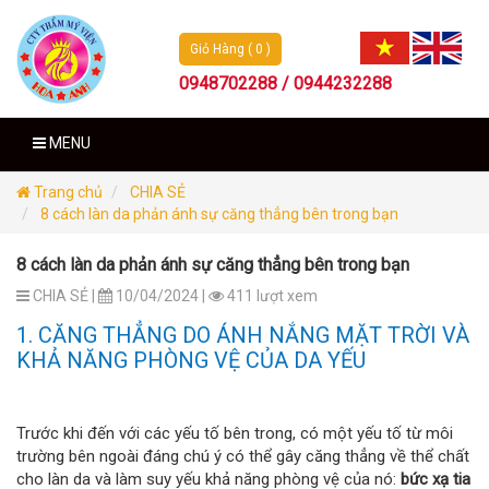
Giỏ Hàng ( 0 )
0948702288 / 0944232288
MENU
Trang chủ
CHIA SẺ
8 cách làn da phản ánh sự căng thẳng bên trong bạn
8 cách làn da phản ánh sự căng thẳng bên trong bạn
CHIA SẺ |
10/04/2024 |
411 lượt xem
1. CĂNG THẲNG DO ÁNH NẮNG MẶT TRỜI VÀ
KHẢ NĂNG PHÒNG VỆ CỦA DA YẾU
Trước khi đến với các yếu tố bên trong, có một yếu tố từ môi
trường bên ngoài đáng chú ý có thể gây căng thẳng về thể chất
cho làn da và làm suy yếu khả năng phòng vệ của nó:
bức xạ tia