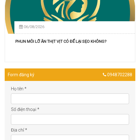
06/08/2026
PHUN MÔI LỠ ĂN THỊT VỊT CÓ ĐỂ LẠI SẸO KHÔNG?
Form đăng ký
0948702288
Họ tên
*
Số điện thoại
*
Địa chỉ
*