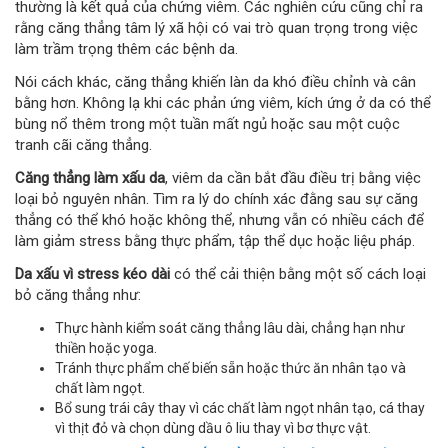
thường là kết quả của chứng viêm. Các nghiên cứu cũng chỉ ra
rằng căng thẳng tâm lý xã hội có vai trò quan trọng trong việc
làm trầm trọng thêm các bệnh da.
Nói cách khác, căng thẳng khiến làn da khó điều chỉnh và cân
bằng hơn. Không lạ khi các phản ứng viêm, kích ứng ở da có thể
bùng nổ thêm trong một tuần mất ngủ hoặc sau một cuộc
tranh cãi căng thẳng.
Căng thẳng làm xấu da
, viêm da cần bắt đầu điều trị bằng việc
loại bỏ nguyên nhân. Tìm ra lý do chính xác đằng sau sự căng
thẳng có thể khó hoặc không thể, nhưng vẫn có nhiều cách để
làm giảm stress bằng thực phẩm, tập thể dục hoặc liệu pháp.
Da xấu vì stress kéo dài
có thể cải thiện bằng một số cách loại
bỏ căng thẳng như:
Thực hành kiểm soát căng thẳng lâu dài, chẳng hạn như
thiền hoặc yoga.
Tránh thực phẩm chế biến sẵn hoặc thức ăn nhân tạo và
chất làm ngọt.
Bổ sung trái cây thay vì các chất làm ngọt nhân tạo, cá thay
vì thịt đỏ và chọn dùng dầu ô liu thay vì bơ thực vật.