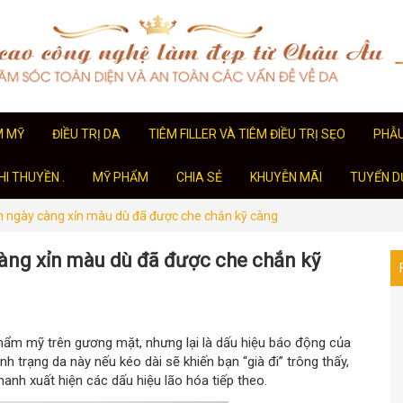
M MỸ
ĐIỀU TRỊ DA
TIÊM FILLER VÀ TIÊM ĐIỀU TRỊ SẸO
PHẪ
I THUYỀN .
MỸ PHẨM
CHIA SẺ
KHUYỄN MÃI
TUYỂN D
bạn ngày càng xỉn màu dù đã được che chắn kỹ càng
càng xỉn màu dù đã được che chắn kỹ
hẩm mỹ trên gương mặt, nhưng lại là dấu hiệu báo động của
h trạng da này nếu kéo dài sẽ khiến bạn “già đi” trông thấy,
anh xuất hiện các dấu hiệu lão hóa tiếp theo.