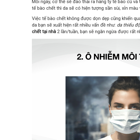
Mỗi ngày, cơ thể sẽ đào thải ra hàng tỷ tế bào cũ và
tế bào chết thì da sẽ có hiện tượng sần sùi, xỉn màu v
Việc tế bào chết không được dọn dẹp cũng khiến quá
da bạn sẽ xuất hiện rất nhiều vấn đề như:
da thiếu đ
chết tại nhà
2 lần/tuần, bạn sẽ ngăn ngừa được rất n