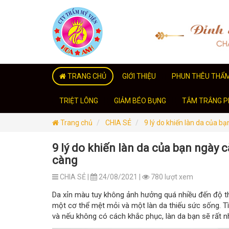
TRANG CHỦ
GIỚI THIỆU
PHUN THÊU THẨ
TRIỆT LÔNG
GIẢM BÉO BỤNG
TẮM TRẮNG PH
Trang chủ
CHIA SẺ
9 lý do khiến làn da của 
9 lý do khiến làn da của bạn ngày 
càng
CHIA SẺ |
24/08/2021 |
780 lượt xem
Da xỉn màu tuy không ảnh hưởng quá nhiều đến độ t
một cơ thể mệt mỏi và một làn da thiếu sức sống. Tìn
và nếu không có cách khắc phục, làn da bạn sẽ rất nh