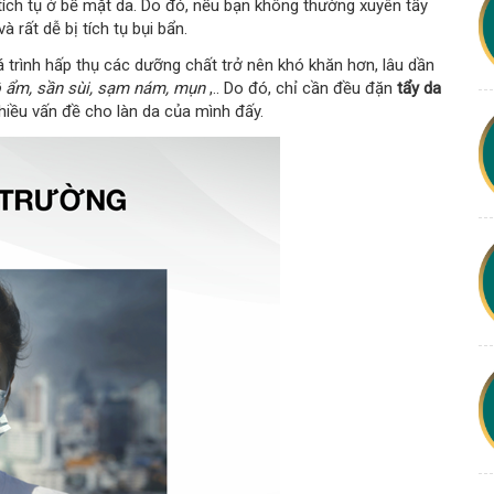
 tích tụ ở bề mặt da. Do đó, nếu bạn không thường xuyên tẩy
à rất dễ bị tích tụ bụi bẩn.
 trình hấp thụ các dưỡng chất trở nên khó khăn hơn, lâu dần
ộ ẩm, sần sùi, sạm nám, mụn
,.. Do đó, chỉ cần đều đặn
tẩy da
hiều vấn đề cho làn da của mình đấy.