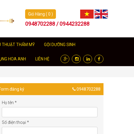
Giỏ Hàng ( 0 )
0948702288 / 0944232288
U THUẬT THẨM MỸ
GỘI DƯỠNG SINH
ỤNG HOA ANH
LIÊN HỆ
Form đăng ký
0948702288
Họ tên
*
Số điện thoại
*