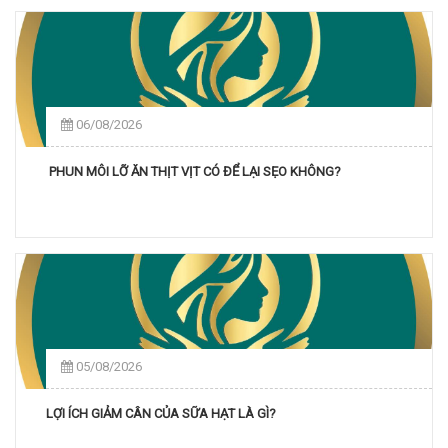
06/08/2026
PHUN MÔI LỠ ĂN THỊT VỊT CÓ ĐỂ LẠI SẸO KHÔNG?
05/08/2026
LỢI ÍCH GIẢM CÂN CỦA SỮA HẠT LÀ GÌ?