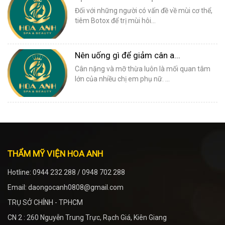
Đối với những người có vấn đề về mùi cơ thể,
tiêm Botox để trị mùi hôi...
Nên uống gì để giảm cân a...
Cân nặng và mỡ thừa luôn là mối quan tâm
lớn của nhiều chị em phụ nữ. ...
THẨM MỸ VIỆN HOA ANH
Hotline: 0944 232 288 / 0948 702 288
Email: daongocanh0808@gmail.com
TRỤ SỞ CHÍNH - TPHCM
CN 2 : 260 Nguyễn Trung Trực, Rạch Giá, Kiên Giang