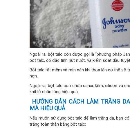
Ngoài ra, bột talc còn được gọi là “phương pháp Jam
bột talc, có đặc tính hút nước và kiểm soát dầu tuyệt
Bột talc rất mềm và mịn nên khi thoa lên cơ thể sẽ
hơn.
Ngoài ra, bột talc còn chứa canxi, kẽm, silicon và 
khít lỗ chân lông hiệu quả.
HƯỚNG DẪN CÁCH LÀM TRẮNG DA
MÀ HIỆU QUẢ
Nếu muốn sử dụng bột talc để làm trắng da, bạn có
trắng toàn thân bằng bột talc: