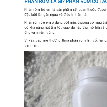
PHẤN RÔM LÀ GÌ? PHẤN RÔM CÓ TÁ
Phấn rôm trẻ em là sản phẩm rất quen thuộc được s
đặc biệt là ngăn ngừa và điều trị hăm tã.
Phấn rôm trẻ em ở dạng bột mịn, thường có màu trắn
có khả năng hút ẩm tốt, giúp da hấp thụ mồ hôi và 
ứng và nhiễm trùng.
Vì vậy, các mẹ thường thoa phấn rôm lên cổ, hán
tránh ẩm.