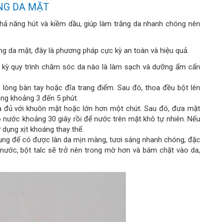
NG DA MẶT
hả năng hút và kiềm dầu, giúp làm trắng da nhanh chóng nên
ắng da mặt, đây là phương pháp cực kỳ an toàn và hiệu quả.
t kỳ quy trình chăm sóc da nào là làm sạch và dưỡng ẩm cẩn
lòng bàn tay hoặc đĩa trang điểm. Sau đó, thoa đều bột lên
ng khoảng 3 đến 5 phút.
a đủ với khuôn mặt hoặc lớn hơn một chút. Sau đó, đưa mặt
nước khoảng 30 giây rồi để nước trên mặt khô tự nhiên. Nếu
dụng xịt khoáng thay thế.
ụng để có được làn da mịn màng, tươi sáng nhanh chóng, đặc
i nước, bột talc sẽ trở nên trong mờ hơn và bám chặt vào da,