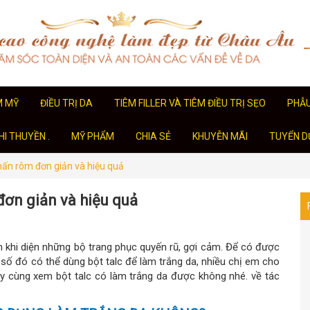
M MỸ
ĐIỀU TRỊ DA
TIÊM FILLER VÀ TIÊM ĐIỀU TRỊ SẸO
PHẪ
I THUYỀN .
MỸ PHẨM
CHIA SẺ
KHUYỄN MÃI
TUYỂN D
ấn rôm đơn giản và hiệu quả
ơn giản và hiệu quả
n khi diện những bộ trang phục quyến rũ, gợi cảm. Để có được
 số đó có thể dùng bột talc để làm trắng da, nhiều chị em cho
ãy cùng xem bột talc có làm trắng da được không nhé. về tác