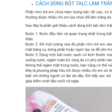
CÁCH DÙNG BỘT TALC LÀM TRẮ
Phấn rôm trẻ em chứa hàm lượng talc rất cao, có k
thường được nhiều chị em lựa chọn để làm trắng da.
Sau đây là phần giới thiệu cách dùng bột talc làm tr
Bước 1: Bước đầu tiên và quan trọng nhất trong bấ
thận.
Bước 2: Đổ một lượng vừa đủ phấn rôm trẻ em vào 
mặt bằng cọ, bông phấn hoặc ngón tay và để yên tro
Bước 3: Dùng một bát nước sạch có kích thước vừ
xuống nước, ngâm toàn bộ vùng da có phủ phấn vào 
không thể ngâm mặt trong nước, bạn cũng có thể sử 
Đây là phương pháp hữu ích được nhiều chị em sử d
biệt với những người có làn da dầu. Khi tiếp xúc vớ
giúp kiểm soát dầu suốt cả ngày.