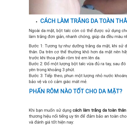
CÁCH LÀM TRẮNG DA TOÀN TH
Ngoài da mặt, bột talc còn có thể được sử dụng ch
làm trắng đơn giản, nhanh chóng, giúp da đều màu 
Bước 1: Tương tự như dưỡng trắng da mặt, khi sử 
thân. Da trên cơ thể thường khô hơn da mặt nên 
trước khi thoa phấn rôm trẻ em lên da.
Bước 2: Đổ một lượng bột talc vừa đủ ra tay, sau đó
yên trong khoảng 3 phút.
Bước 3: Tiếp theo, phun một lượng nhỏ nước khoán
bảo vệ và có cảm giác mát mẻ.
PHẤN RÔM NÀO TỐT CHO DA MẶT?
Khi bạn muốn sử dụng
cách làm trắng da toàn thâ
thương hiệu nổi tiếng uy tín để đảm bảo an toàn cho 
và đánh giá tốt hiện nay: