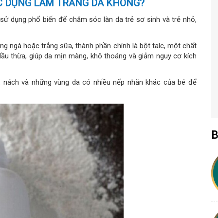
C DỤNG LÀM TRẮNG DA KHÔNG?
ử dụng phổ biến để chăm sóc làn da trẻ sơ sinh và trẻ nhỏ,
g ngà hoặc trắng sữa, thành phần chính là bột talc, một chất
dầu thừa, giúp da mịn màng, khô thoáng và giảm nguy cơ kích
g, nách và những vùng da có nhiều nếp nhăn khác của bé để
B