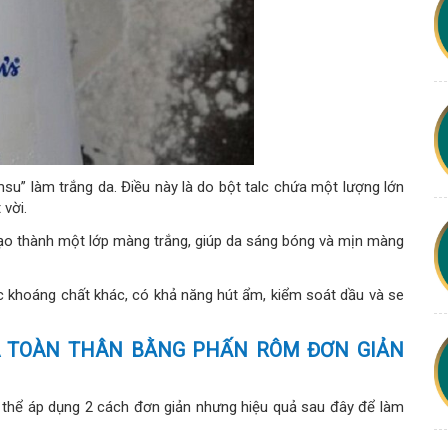
su” làm trắng da. Điều này là do bột talc chứa một lượng lớn
 vời.
 tạo thành một lớp màng trắng, giúp da sáng bóng và mịn màng
các khoáng chất khác, có khả năng hút ẩm, kiểm soát dầu và se
 TOÀN THÂN BẰNG PHẤN RÔM ĐƠN GIẢN
 thể áp dụng 2 cách đơn giản nhưng hiệu quả sau đây để làm