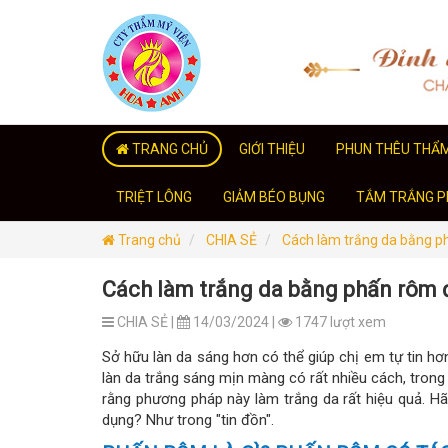
TRANG CHỦ
GIỚI THIỆU
PHUN THÊU THẨ
TRIỆT LÔNG
GIẢM BÉO BỤNG
TẮM TRẮNG PH
Trang chủ
CHIA SẺ
Cách làm trắng da bằng ph
Cách làm trắng da bằng phấn rôm đ
CHIA SẺ |
14/03/2024 |
1747 lượt xem
Sở hữu làn da sáng hơn có thể giúp chị em tự tin hơ
làn da trắng sáng mịn màng có rất nhiều cách, trong
rằng phương pháp này làm trắng da rất hiệu quả. H
dụng? Như trong "tin đồn".