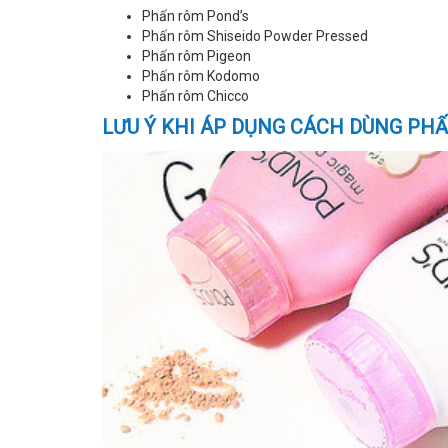
Phấn rôm Pond’s
Phấn rôm Shiseido Powder Pressed
Phấn rôm Pigeon
Phấn rôm Kodomo
Phấn rôm Chicco
LƯU Ý KHI ÁP DỤNG CÁCH DÙNG PH