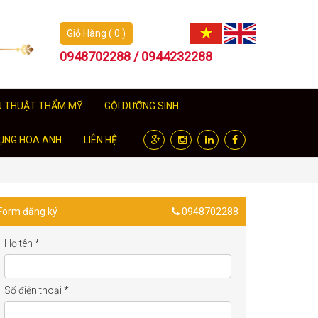
Giỏ Hàng ( 0 )
0948702288 / 0944232288
U THUẬT THẨM MỸ
GỘI DƯỠNG SINH
ỤNG HOA ANH
LIÊN HỆ
Form đăng ký
0948702288
Họ tên
*
Số điện thoại
*