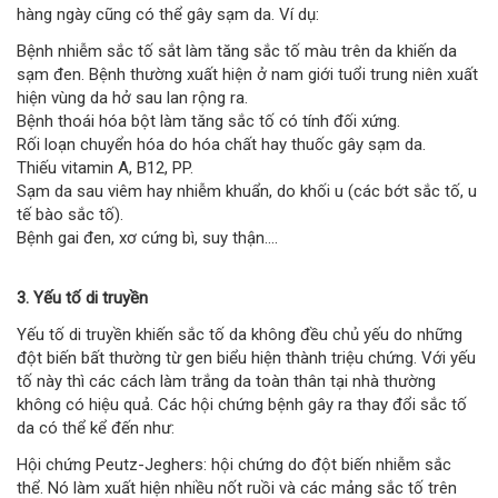
hàng ngày cũng có thể gây sạm da. Ví dụ:
Bệnh nhiễm sắc tố sắt làm tăng sắc tố màu trên da khiến da
sạm đen. Bệnh thường xuất hiện ở nam giới tuổi trung niên xuất
hiện vùng da hở sau lan rộng ra.
Bệnh thoái hóa bột làm tăng sắc tố có tính đối xứng.
Rối loạn chuyển hóa do hóa chất hay thuốc gây sạm da.
Thiếu vitamin A, B12, PP.
Sạm da sau viêm hay nhiễm khuẩn, do khối u (các bớt sắc tố, u
tế bào sắc tố).
Bệnh gai đen, xơ cứng bì, suy thận….
3. Yếu tố di truyền
Yếu tố di truyền khiến sắc tố da không đều chủ yếu do những
đột biến bất thường từ gen biểu hiện thành triệu chứng. Với yếu
tố này thì các cách làm trắng da toàn thân tại nhà thường
không có hiệu quả. Các hội chứng bệnh gây ra thay đổi sắc tố
da có thể kể đến như:
Hội chứng Peutz-Jeghers: hội chứng do đột biến nhiễm sắc
thể. Nó làm xuất hiện nhiều nốt ruồi và các mảng sắc tố trên