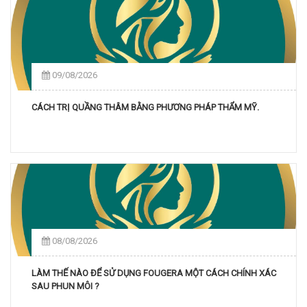
09/08/2026
CÁCH TRỊ QUẦNG THÂM BẰNG PHƯƠNG PHÁP THẨM MỸ.
08/08/2026
LÀM THẾ NÀO ĐỂ SỬ DỤNG FOUGERA MỘT CÁCH CHÍNH XÁC
SAU PHUN MÔI ?