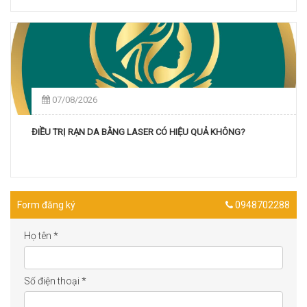
07/08/2026
ĐIỀU TRỊ RẠN DA BẰNG LASER CÓ HIỆU QUẢ KHÔNG?
Form đăng ký
0948702288
Họ tên
*
Số điện thoại
*