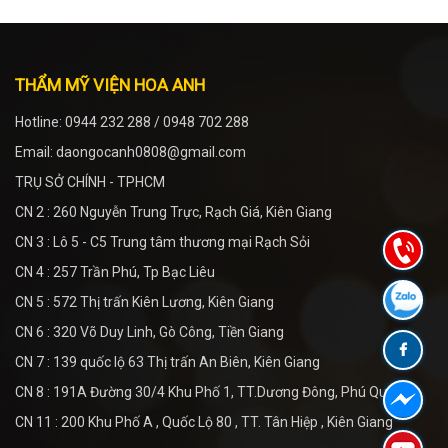
THẨM MỸ VIỆN HOA ANH
Hotline: 0944 232 288 / 0948 702 288
Email: daongocanh0808@gmail.com
TRỤ SỞ CHÍNH - TPHCM
CN 2 : 260 Nguyễn Trung Trực, Rạch Giá, Kiên Giang
CN 3 : Lô 5 - C5 Trung tâm thương mại Rạch Sỏi
CN 4 : 257 Trần Phú, Tp Bạc Liêu
CN 5 : 572 Thị trấn Kiên Lương, Kiên Giang
CN 6 : 320 Võ Duy Linh, Gò Công, Tiền Giang
CN 7 : 139 quốc lộ 63 Thị trấn An Biên, Kiên Giang
CN 8 : 191A Đường 30/4 Khu Phố 1, TT.Dương Đông, Phú Quốc
CN 11 : 200 Khu Phố A , Quốc Lộ 80 , TT. Tân Hiệp , Kiên Giang