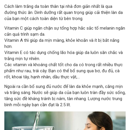
Cách làm trắng da toàn thân tại nhà đơn giản nhất là qua
đường thức ăn. Dinh dưỡng rất quan trọng giúp cải thiện làn da
của bạn một cách toàn diện từ bên trong.
Vitamin C giúp ngăn chặn sự tổng hợp hắc sắc tố melanin ngăn
cản quá trình sạm da.
Vitamin A thì giúp da mịn màng, khỏe khoắn và ít bị bắt nắng
hơn.
Vitamin E có tác dụng chống lão hóa giúp da luôn săn chắc và
trắng mịn tự nhiên.
Các vitamin và khoáng chất tốt cho da có trong rất nhiều thực
phẩm như rau, trái cây. Bạn có thể bổ sung qua bơ, đu đủ, cà
rốt, khoai tây, hạnh nhân, dầu thực vật,…
Ngoài ra cần bổ sung đủ nước để làn da khỏe mạnh, căng mịn
và trắng sáng. Nước sẽ giúp da của bạn luôn tràn đầy sức sống,
tăng sức đề kháng tránh bị nám, tàn nhang. Lượng nước trung
bình mỗi ngày bạn cần đạt là 2.5 lít.