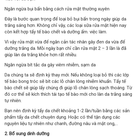
Ngăn ngừa bụi bẩn bằng cách rửa mặt thường xuyên
Đây là bước quan trọng để loại bỏ bụi bẩn trong ngày giúp da
trắng sáng hơn. Không chỉ vậy, các loại sữa rửa mặt hiện nay
còn kết hợp tẩy tế bào chết và dưỡng ẩm. việc làm.
Vì vậy rửa mặt vừa để ngăn cản tác nhân gây đen da vừa để
dưỡng trắng da. Mỗi ngày bạn chỉ cần rửa mặt 2 – 3 lần là đã
giúp làn da trắng khỏe hơn rất nhiều.
Ngăn ngừa bít tắc da gây viêm nhiễm, sạm da
Da chúng ta sẽ định kỳ thay mới. Nếu không loại bỏ thì các lớp
tế bào bong tróc sẽ bít các lỗ chân lông nhiễm khuẩn. Tẩy tế
bào chết sẽ giúp lấy chúng đi giúp lỗ chân lông sạch thoáng. Từ
đó cơ thể sẽ kích thích tái tạo tế bào mới cho làn da trắng sáng
tự nhiên.
Bạn nên định kỳ tẩy da chết khoảng 1-2 lần/tuần bằng các sản
phẩm tẩy da chết chuyên dụng. Hoặc có thể tận dụng các
nguyên liệu tự nhiên như chanh, đường nâu và mật ong,…
2. Bổ sung dinh dưỡng