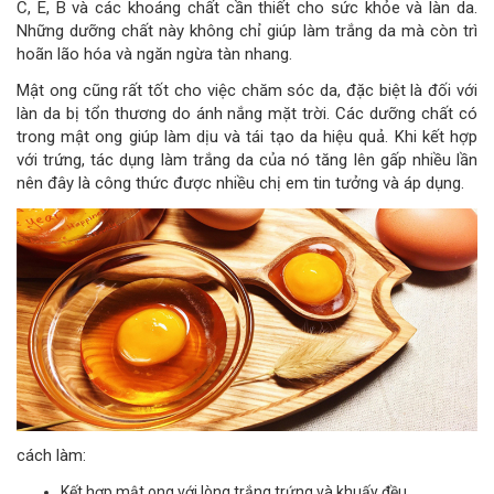
C, E, B và các khoáng chất cần thiết cho sức khỏe và làn da.
Những dưỡng chất này không chỉ giúp làm trắng da mà còn trì
hoãn lão hóa và ngăn ngừa tàn nhang.
Mật ong cũng rất tốt cho việc chăm sóc da, đặc biệt là đối với
làn da bị tổn thương do ánh nắng mặt trời. Các dưỡng chất có
trong mật ong giúp làm dịu và tái tạo da hiệu quả. Khi kết hợp
với trứng, tác dụng làm trắng da của nó tăng lên gấp nhiều lần
nên đây là công thức được nhiều chị em tin tưởng và áp dụng.
cách làm:
Kết hợp mật ong với lòng trắng trứng và khuấy đều.