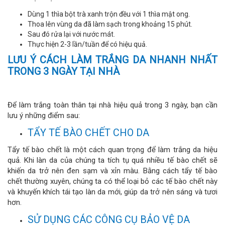
Dùng 1 thìa bột trà xanh trộn đều với 1 thìa mật ong.
Thoa lên vùng da đã làm sạch trong khoảng 15 phút.
Sau đó rửa lại với nước mát.
Thực hiện 2-3 lần/tuần để có hiệu quả.
LƯU Ý CÁCH LÀM TRẮNG DA NHANH NHẤT
TRONG 3 NGÀY TẠI NHÀ
Để làm trắng toàn thân tại nhà hiệu quả trong 3 ngày, bạn cần
lưu ý những điểm sau:
TẨY TẾ BÀO CHẾT CHO DA
Tẩy tế bào chết là một cách quan trọng để làm trắng da hiệu
quả. Khi làn da của chúng ta tích tụ quá nhiều tế bào chết sẽ
khiến da trở nên đen sạm và xỉn màu. Bằng cách tẩy tế bào
chết thường xuyên, chúng ta có thể loại bỏ các tế bào chết này
và khuyến khích tái tạo làn da mới, giúp da trở nên sáng và tươi
hơn.
SỬ DỤNG CÁC CÔNG CỤ BẢO VỆ DA