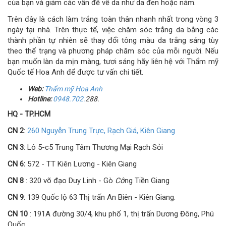
của bạn và giảm các vấn đề về da như da đen hoặc nám.
Trên đây là cách làm trắng toàn thân nhanh nhất trong vòng 3
ngày tại nhà. Trên thực tế, việc chăm sóc trắng da bằng các
thành phần tự nhiên sẽ thay đổi tông màu da trắng sáng tùy
theo thể trạng và phương pháp chăm sóc của mỗi người. Nếu
bạn muốn làn da mịn màng, tươi sáng hãy liên hệ với Thẩm mỹ
Quốc tế Hoa Anh để được tư vấn chi tiết.
Web:
Thẩm
mỹ
Hoa Anh
Hotline:
0948.702.
288.
HQ - TP.HCM
CN 2
:
260 Nguyễn Trung Trực, Rạch Giá, Kiên Giang
CN 3
: Lô 5-c5 Trung Tâm Thương Mại Rạch Sỏi
CN 6:
572 - TT Kiên Lương - Kiên Giang
CN 8
: 320 võ đạo Duy Linh - Gò
Cô
ng Tiền Giang
CN 9
: 139 Quốc lộ 63 Thị trấn An Biên - Kiên Giang.
CN 10
: 191A đường 30/4, khu phố 1, thị trấn Dương Đông, Phú
Quốc