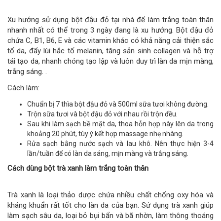
Xu hướng sử dụng bột đậu đỏ tại nhà để làm trắng toàn thân
nhanh nhất có thể trong 3 ngày đang là xu hướng. Bột đậu đỏ
chứa C, B1, B6, E và các vitamin khác có khả năng cải thiện sắc
tố da, đẩy lùi hắc tố melanin, tăng sản sinh collagen và hỗ trợ
tái tạo da, nhanh chóng tạo lập và luôn duy trì làn da mịn màng,
trắng sáng. .
Cách làm:
Chuẩn bị 7 thìa bột đậu đỏ và 500ml sữa tươi không đường.
Trộn sữa tươi và bột đậu đỏ với nhau rồi trộn đều.
Sau khi làm sạch bề mặt da, thoa hỗn hợp này lên da trong
khoảng 20 phút, tùy ý kết hợp massage nhẹ nhàng.
Rửa sạch bằng nước sạch và lau khô. Nên thực hiện 3-4
lần/tuần để có làn da sáng, mịn màng và trắng sáng.
Cách dùng bột trà xanh làm trắng toàn thân
Trà xanh là loại thảo dược chứa nhiều chất chống oxy hóa và
kháng khuẩn rất tốt cho làn da của bạn. Sử dụng trà xanh giúp
làm sạch sâu da, loại bỏ bụi bẩn và bã nhờn, làm thông thoáng