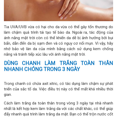
Tia UVA/UVB vừa có hại cho da vừa có thể gây tổn thương do
làm chậm quá trình tái tạo tế bào da. Ngoài ra, tác động của
ánh nắng mặt trời còn có thể khiến da dễ bị ảnh hưởng bởi bụi
bẩn, dẫn đến da bị sạm đen và có nguy cơ nổi mụn. Vì vậy, hãy
nhớ bảo vệ làn da của mình bằng cách sử dụng kem chống
nắng và tránh tiếp xúc lâu với ánh nắng mặt trời.
DÙNG CHANH LÀM TRẮNG TOÀN THÂN
NHANH CHÓNG TRONG 3 NGÀY
Trong chanh có chứa axit xitric, có tác dụng làm chậm sự phát
triển của sắc tố da. Việc điều trị này có thể mất khá nhiều thời
gian.
Cách làm trắng da toàn thân trong vòng 3 ngày tại nhà nhanh
nhất là kết hợp kem làm trắng da với các chất khác, có thể giúp
đẩy nhanh quá trình làm trắng da mặt. Bạn có thể trộn nước cốt