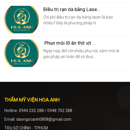
Điều trị rạn da bằng Lase...
Chi phí điều trị rạn da bằng laser là bao
nhiêu? Đây là phương pháp tr...
Phun môi lỡ ăn thịt vịt ...
Ngày nay, đối với nhiều phụ nữ, xăm môi là
giải pháp an toàn để có đượ...
THẨM MỸ VIỆN HOA ANH
Hotline: 0944 232 288 / 0948 702 288
Email: daongocanh0808@gmail.com
TRỤ SỞ CHÍNH - TPHCM