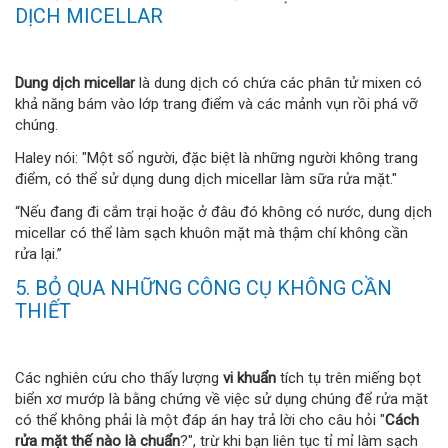
DỊCH MICELLAR
Dung dịch micellar
là dung dịch có chứa các phân tử mixen có
khả năng bám vào lớp trang điểm và các mảnh vụn rồi phá vỡ
chúng.
Haley nói: "Một số người, đặc biệt là những người không trang
điểm, có thể sử dụng dung dịch micellar làm sữa rửa mặt."
“Nếu đang đi cắm trại hoặc ở đâu đó không có nước, dung dịch
micellar có thể làm sạch khuôn mặt mà thậm chí không cần
rửa lại.”
5. BỎ QUA NHỮNG CÔNG CỤ KHÔNG CẦN
THIẾT
Các nghiên cứu cho thấy lượng
vi khuẩn
tích tụ trên miếng bọt
biển xơ mướp là bằng chứng về việc sử dụng chúng để rửa mặt
có thể không phải là một đáp án hay trả lời cho câu hỏi "
Cách
rửa mặt thế nào là chuẩn
?", trừ khi bạn liên tục tỉ mỉ làm sạch