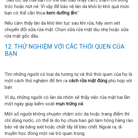
tróc hoặc nứt nẻ. Vì vậy để bảo vệ làn da khỏi bị khô quá mức
bạn có thể cần thoa
kem dưỡng ẩm
."
Nếu cảm thấy làn da khô liên tục sau khi rửa, hãy xem xét
chuyển đổi sữa rửa mặt. Chọn sữa rửa mặt dịu nhẹ hoặc sữa
rửa mặt gốc dầu .
12. THỬ NGHIỆM VỚI CÁC THÓI QUEN CỦA
BẠN
Tìm những người có loại da tương tự và thử thói quen của họ là
một cách thử nghiệm để tìm ra
cách rửa mặt đúng
phù hợp với
bạn.
Ví dụ, những người có làn da nhờn sẽ thấy việc rửa mặt hai lần
một ngày giúp kiểm soát
mụn trứng cá
.
Một số người không chuyên chăm sóc da hoặc trang điểm thì
chỉ dùng nước, có thể là do họ chưa bao giờ làm hỏng hàng rào
bảo vệ da bằng axit hoặc chất tẩy tế bào chết. Ngoài ra, di
truyền học đóng một vai trò quan trọng.