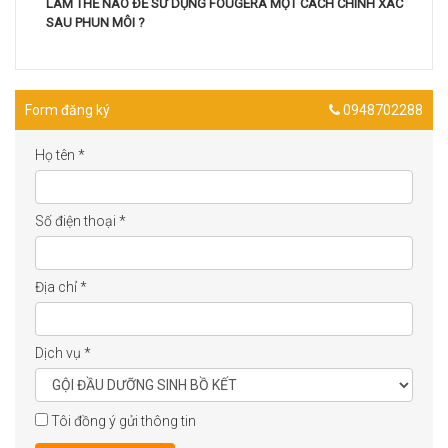
LÀM THẾ NÀO ĐỂ SỬ DỤNG FOUGERA MỘT CÁCH CHÍNH XÁC
SAU PHUN MÔI ?
Form đăng ký
0948702288
Họ tên
*
Số điện thoại
*
Địa chỉ
*
Dịch vụ
*
Tôi đồng ý gửi thông tin