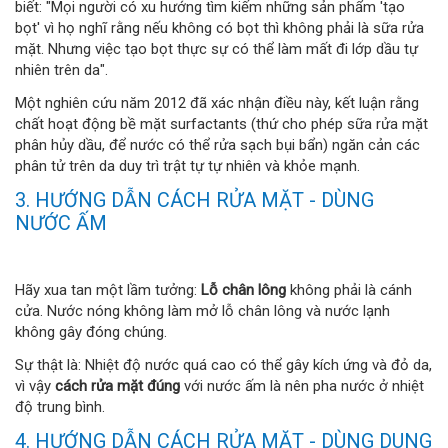
biết: "Mọi người có xu hướng tìm kiếm những sản phẩm 'tạo
bọt' vì họ nghĩ rằng nếu không có bọt thì không phải là sữa rửa
mặt. Nhưng việc tạo bọt thực sự có thể làm mất đi lớp dầu tự
nhiên trên da".
Một nghiên cứu năm 2012 đã xác nhận điều này, kết luận rằng
chất hoạt động bề mặt surfactants (thứ cho phép sữa rửa mặt
phân hủy dầu, để nước có thể rửa sạch bụi bẩn) ngăn cản các
phân tử trên da duy trì trật tự tự nhiên và khỏe mạnh.
3. HƯỚNG DẪN CÁCH RỬA MẶT - DÙNG
NƯỚC ẤM
Hãy xua tan một lầm tưởng:
Lỗ chân lông
không phải là cánh
cửa. Nước nóng không làm mở lỗ chân lông và nước lạnh
không gây đóng chúng.
Sự thật là: Nhiệt độ nước quá cao có thể gây kích ứng và đỏ da,
vì vậy
cách rửa mặt đúng
với nước ấm là nên pha nước ở nhiệt
độ trung bình.
4. HƯỚNG DẪN CÁCH RỬA MẶT - DÙNG DUNG