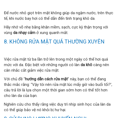
Để nước nhỏ giọt trên mặt không giúp da ngậm nước; trên thực
tế, khi nước bay hơi có thể dẫn đến tình trạng khô da.
Hãy nhớ vỗ nhẹ bằng khăn mềm, sạch, cực kỳ thận trọng với
vùng
da nhạy cảm
ở xung quanh mắt.
8. KHÔNG RỬA MẶT QUÁ THƯỜNG XUYÊN
Việc rửa mặt từ ba lần trở lên trong một ngày có thể hơi quá
mức với da. Đặc biệt với những người có làn
da khô
càng nên
cân nhắc cắt giảm việc rửa mặt.
Với chủ đề "
hướng dẫn cách rửa mặt
" này, bạn có thể đang
thắc mắc rằng: "Vậy tôi nên rửa mặt lúc mấy giờ vào buổi tối?',
câu trả lời là lựa chọn một thời gian sớm hơn có thể tốt hơn
cho làn da của bạn.
Nghiên cứu cho thấy rằng việc duy trì nhịp sinh học của làn da
có thể giúp bảo vệ nó khỏi bị hư hại.