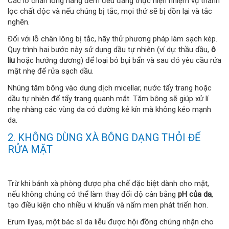
Các lỗ chân lông hàng đêm đều đang thực hiện nhiệm vụ thanh
lọc chất độc và nếu chúng bị tắc, mọi thứ sẽ bị dồn lại và tắc
nghẽn.
Đối với lỗ chân lông bị tắc, hãy thử phương pháp làm sạch kép.
Quy trình hai bước này sử dụng dầu tự nhiên (ví dụ: thầu dầu,
ô
liu
hoặc hướng dương) để loại bỏ bụi bẩn và sau đó yêu cầu rửa
mặt nhẹ để rửa sạch dầu.
Nhúng tăm bông vào dung dịch micellar, nước tẩy trang hoặc
dầu tự nhiên để tẩy trang quanh mắt. Tăm bông sẽ giúp xử lí
nhẹ nhàng các vùng da có đường kẻ kín mà không kéo mạnh
da.
2. KHÔNG DÙNG XÀ BÔNG DẠNG THỎI ĐỂ
RỬA MẶT
Trừ khi bánh xà phòng được pha chế đặc biệt dành cho mặt,
nếu không chúng có thể làm thay đổi độ cân bằng
pH của da
,
tạo điều kiện cho nhiều vi khuẩn và nấm men phát triển hơn.
Erum Ilyas, một bác sĩ da liễu được hội đồng chứng nhận cho