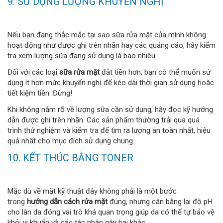
9. SỬ DỤNG LƯỢNG KHUYẾN NGHỊ
Nếu bạn đang thắc mắc tại sao sữa rửa mặt của mình không
hoạt động như được ghi trên nhãn hay các quảng cáo, hãy kiểm
tra xem lượng sữa đang sử dụng là bao nhiêu.
Đối với các loại
sữa rửa mặt
đắt tiền hơn, bạn có thể muốn sử
dụng ít hơn mức khuyến nghị để kéo dài thời gian sử dụng hoặc
tiết kiệm tiền. Đừng!
Khi không nắm rõ về lượng sữa cần sử dụng, hãy đọc kỹ hướng
dẫn được ghi trên nhãn. Các sản phẩm thường trải qua quá
trình thử nghiệm và kiểm tra để tìm ra lượng an toàn nhất, hiệu
quả nhất cho mục đích sử dụng chung.
10. KẾT THÚC BẰNG TONER
Mặc dù về mặt kỹ thuật đây không phải là một bước
trong
hướng dẫn cách rửa mặt
đúng, nhưng cân bằng lại độ pH
cho làn da đóng vai trò khá quan trọng giúp da có thể tự bảo vệ
khỏi vi khuẩn và các tác nhân gây hại khác.