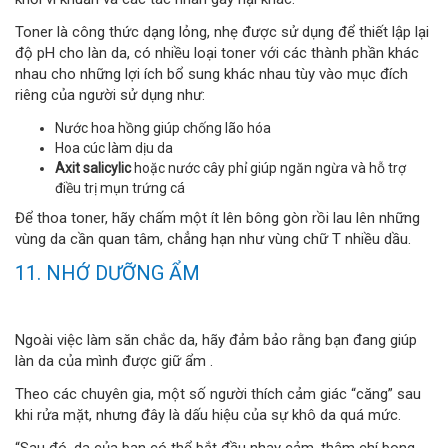
Toner là công thức dạng lỏng, nhẹ được sử dụng để thiết lập lại
độ pH cho làn da, có nhiều loại toner với các thành phần khác
nhau cho những lợi ích bổ sung khác nhau tùy vào mục đích
riêng của người sử dụng như:
Nước hoa hồng giúp chống lão hóa
Hoa cúc làm dịu da
Axit salicylic
hoặc nước cây phỉ giúp ngăn ngừa và hỗ trợ
điều trị mụn trứng cá
Để thoa toner, hãy chấm một ít lên bông gòn rồi lau lên những
vùng da cần quan tâm, chẳng hạn như vùng chữ T nhiều dầu.
11. NHỚ DƯỠNG ẨM
Ngoài việc làm săn chắc da, hãy đảm bảo rằng bạn đang giúp
làn da của mình được giữ ẩm .
Theo các chuyên gia, một số người thích cảm giác “căng” sau
khi rửa mặt, nhưng đây là dấu hiệu của sự khô da quá mức.
“Sau đó, da của bạn có thể bắt đầu nhạy cảm, thậm chí bong