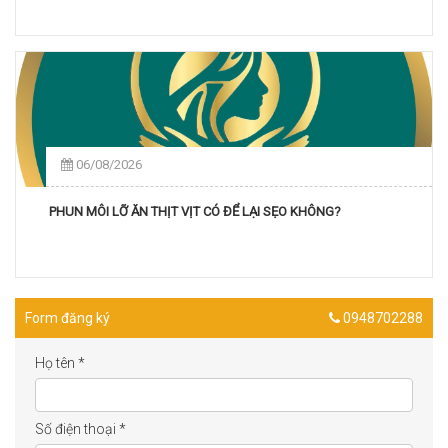
06/08/2026
PHUN MÔI LỠ ĂN THỊT VỊT CÓ ĐỂ LẠI SẸO KHÔNG?
Form đăng ký
0948702288
Họ tên
*
Số điện thoại
*