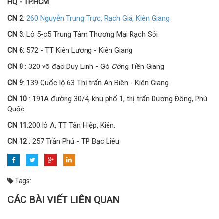
HQ - TP.HCM
CN 2
:
260 Nguyễn Trung Trực, Rạch Giá, Kiên Giang
CN 3
: Lô 5-c5 Trung Tâm Thương Mại Rạch Sỏi
CN 6:
572 - TT Kiên Lương - Kiên Giang
CN 8
: 320 võ đạo Duy Linh - Gò
Cô
ng Tiền Giang
CN 9
: 139 Quốc lộ 63 Thị trấn An Biên - Kiên Giang.
CN 10
: 191A đường 30/4, khu phố 1, thị trấn Dương Đông, Phú
Quốc
CN 11
:200 lô A, TT Tân Hiệp, Kiên.
CN 12
: 257 Trần Phú - TP Bạc Liêu
Tags:
CÁC BÀI VIẾT LIÊN QUAN