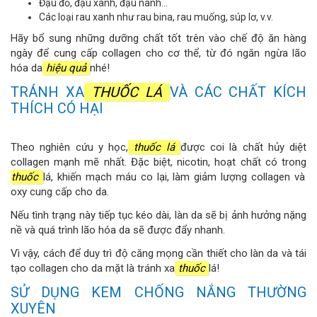
Đậu đỏ, đậu xanh, đậu nành...
Các loại rau xanh như rau bina, rau muống, súp lơ, v.v.
Hãy bổ sung những dưỡng chất tốt trên vào chế độ ăn hàng
ngày để cung cấp collagen cho cơ thể, từ đó ngăn ngừa lão
hóa da
hiệu quả
nhé!
TRÁNH XA
THUỐC LÁ
VÀ CÁC CHẤT KÍCH
THÍCH CÓ HẠI
Theo nghiên cứu y học,
thuốc lá
được coi là chất hủy diệt
collagen mạnh mẽ nhất. Đặc biệt, nicotin, hoạt chất có trong
thuốc
lá, khiến mạch máu co lại, làm giảm lượng collagen và
oxy cung cấp cho da.
Nếu tình trạng này tiếp tục kéo dài, làn da sẽ bị ảnh hưởng nặng
nề và quá trình lão hóa da sẽ được đẩy nhanh.
Vì vậy, cách để duy trì độ căng mọng cần thiết cho làn da và tái
tạo collagen cho da mặt là tránh xa
thuốc
lá!
SỬ DỤNG KEM CHỐNG NẮNG THƯỜNG
XUYÊN