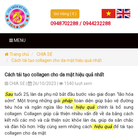
Giỏ Hàng ( 0 )
0948702288 / 0944232288
MENU
Trang chủ
CHIA SẺ
Cách tái tạo collagen cho da mặt hiệu quả nhất
Cách tái tạo collagen cho da mặt hiệu quả nhất
CHIA SẺ |
26/10/2023 |
1540 lượt xem
Sau
tuổi 25, làn da phụ nữ bắt đầu bước vào giai đoạn “lão hóa
sớm”. Một trong những giải
pháp
toàn diện giúp bảo vệ đường
tiêu hóa và ngăn ngừa lão hóa
hiệu quả
chính là bổ sung
collagen. Collagen giúp cải thiện nhiều vấn đề về da bằng cách
kết nối các mô và cải thiện sức khỏe làn da, giúp da săn chắc
và đàn hồi hơn. Hãy cùng xem những cách
hiệu quả
để tái tạo
collagen cho da mặt.