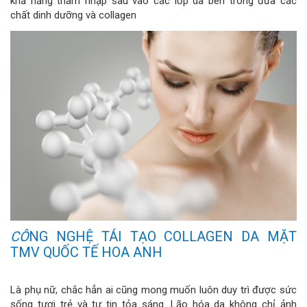
khả năng thâm nhập sâu vào các lớp da bên trong đưa các
chất dinh dưỡng và collagen
CÔ
NG NGHỆ TÁI TẠO COLLAGEN DA MẶT
TMV QUỐC TẾ HOA ANH
Là phụ nữ, chắc hẳn ai cũng mong muốn luôn duy trì được sức
sống tươi trẻ và tự tin tỏa sáng. Lão hóa da không chỉ ảnh