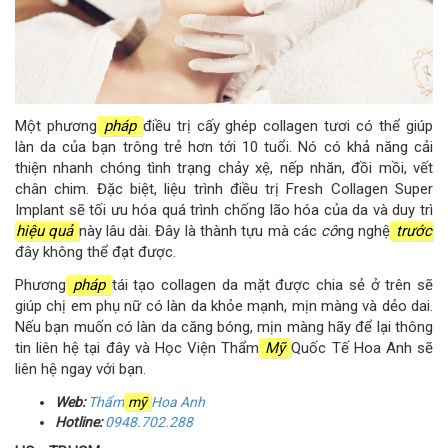
Một phương
pháp
điều trị cấy ghép collagen tươi có thể giúp
làn da của bạn trông trẻ hơn tới 10 tuổi. Nó có khả năng cải
thiện nhanh chóng tình trạng chảy xệ, nếp nhăn, đồi mồi, vết
chân chim. Đặc biệt, liệu trình điều trị Fresh Collagen Super
Implant sẽ tối ưu hóa quá trình chống lão hóa của da và duy trì
hiệu quả
này lâu dài. Đây là thành tựu mà các
cô
ng nghệ
trước
đây không thể đạt được.
Phương
pháp
tái tạo collagen da mặt được chia sẻ ở trên sẽ
giúp chị em phụ nữ có làn da khỏe mạnh, mịn màng và dẻo dai.
Nếu bạn muốn có làn da căng bóng, mịn màng hãy để lại thông
tin liên hệ tại đây và Học Viện Thẩm
Mỹ
Quốc Tế Hoa Anh sẽ
liên hệ ngay với bạn.
Web:
Thẩm
mỹ
Hoa Anh
Hotline:
0948.702.288