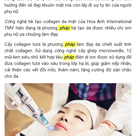
hưởng đến vẻ đẹp khuôn mặt mà còn lấy đi sự tự tin của người
phụ nữ.
Cô
ng nghệ tái tạo collagen da mặt của Hoa Anh International
TMV hiện đang là phương
pháp
tái tạo da được nhiều chị em
phụ nữ ưa chuộng làm đẹp.
Cấy collagen tươi là phương
pháp
làm đẹp da chiết xuất tinh
chất collagen. Sử dụng
cô
ng nghệ cấy ghép microneedle, 12
mũi kim siêu nhỏ kết hợp liệu
pháp
điện di ion được sử dụng để
đưa collagen tươi vào sâu trong lớp hạ bì, giúp giảm nếp nhăn,
cải thiện các vết đồi mồi, thâm nám, tăng cường độ săn chắc
cho da.