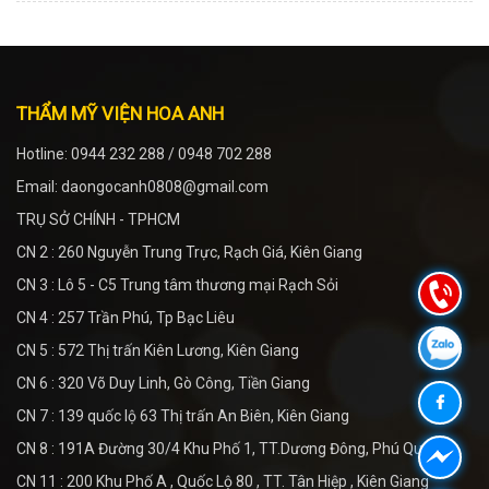
THẨM MỸ VIỆN HOA ANH
Hotline: 0944 232 288 / 0948 702 288
Email: daongocanh0808@gmail.com
TRỤ SỞ CHÍNH - TPHCM
CN 2 : 260 Nguyễn Trung Trực, Rạch Giá, Kiên Giang
CN 3 : Lô 5 - C5 Trung tâm thương mại Rạch Sỏi
CN 4 : 257 Trần Phú, Tp Bạc Liêu
CN 5 : 572 Thị trấn Kiên Lương, Kiên Giang
CN 6 : 320 Võ Duy Linh, Gò Công, Tiền Giang
CN 7 : 139 quốc lộ 63 Thị trấn An Biên, Kiên Giang
CN 8 : 191A Đường 30/4 Khu Phố 1, TT.Dương Đông, Phú Quốc
CN 11 : 200 Khu Phố A , Quốc Lộ 80 , TT. Tân Hiệp , Kiên Giang