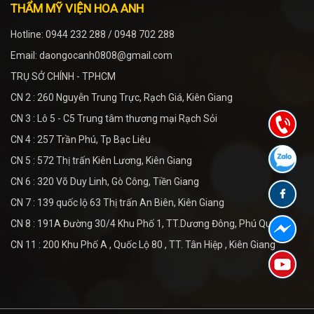
THẨM MỸ VIỆN HOA ANH
Hotline: 0944 232 288 / 0948 702 288
Email: daongocanh0808@gmail.com
TRỤ SỞ CHÍNH - TPHCM
CN 2 : 260 Nguyễn Trung Trực, Rạch Giá, Kiên Giang
CN 3 : Lô 5 - C5 Trung tâm thương mại Rạch Sỏi
CN 4 : 257 Trần Phú, Tp Bạc Liêu
CN 5 : 572 Thị trấn Kiên Lương, Kiên Giang
CN 6 : 320 Võ Duy Linh, Gò Công, Tiền Giang
CN 7 : 139 quốc lộ 63 Thị trấn An Biên, Kiên Giang
CN 8 : 191A Đường 30/4 Khu Phố 1, TT.Dương Đông, Phú Quốc
CN 11 : 200 Khu Phố A , Quốc Lộ 80 , TT. Tân Hiệp , Kiên Giang