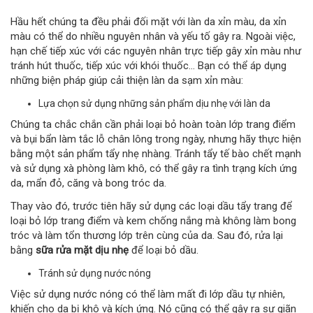
Hầu hết chúng ta đều phải đối mặt với làn da xỉn màu, da xỉn
màu có thể do nhiều nguyên nhân và yếu tố gây ra. Ngoài việc,
hạn chế tiếp xúc với các nguyên nhân trực tiếp gây xỉn màu như
tránh hút thuốc, tiếp xúc với khói thuốc... Bạn có thể áp dụng
những biện pháp giúp cải thiện làn da sạm xỉn màu:
Lựa chọn sử dụng những sản phẩm dịu nhẹ với làn da
Chúng ta chắc chắn cần phải loại bỏ hoàn toàn lớp trang điểm
và bụi bẩn làm tắc lỗ chân lông trong ngày, nhưng hãy thực hiện
bằng một sản phẩm tẩy nhẹ nhàng. Tránh tẩy tế bào chết mạnh
và sử dụng xà phòng làm khô, có thể gây ra tình trạng kích ứng
da, mẩn đỏ, căng và bong tróc da.
Thay vào đó, trước tiên hãy sử dụng các loại dầu tẩy trang để
loại bỏ lớp trang điểm và kem chống nắng mà không làm bong
tróc và làm tổn thương lớp trên cùng của da. Sau đó, rửa lại
bằng
sữa rửa mặt dịu nhẹ
để loại bỏ dầu.
Tránh sử dụng nước nóng
Việc sử dụng nước nóng có thể làm mất đi lớp dầu tự nhiên,
khiến cho da bị khô và kích ứng. Nó cũng có thể gây ra sự giãn