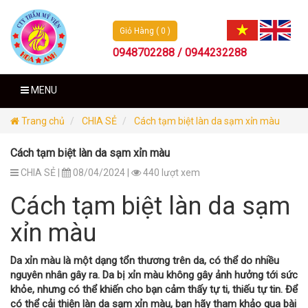
Giỏ Hàng ( 0 )
0948702288 / 0944232288
MENU
Trang chủ
CHIA SẺ
Cách tạm biệt làn da sạm xỉn màu
Cách tạm biệt làn da sạm xỉn màu
CHIA SẺ |
08/04/2024 |
440 lượt xem
Cách tạm biệt làn da sạm
xỉn màu
Da xỉn màu là một dạng tổn thương trên da, có thể do nhiều
nguyên nhân gây ra. Da bị xỉn màu không gây ảnh hưởng tới sức
khỏe, nhưng có thể khiến cho bạn cảm thấy tự ti, thiếu tự tin. Để
có thể cải thiện làn da sạm xỉn màu, bạn hãy tham khảo qua bài