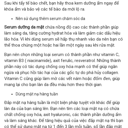
Sau khi tẩy tế bào chết, bạn hãy thoa kem dưỡng ẩm ngay để
khóa ẩm và bảo vệ các tế bào da mới lộ ra.
Nên sử dụng thêm serum chăm sóc da
Serum dưỡng da mặt
chứa nồng độ cao các thành phần giúp
làm sáng da, tăng cường hydrat hóa và làm giảm các dấu hiệu
lão hóa. Vì khi dùng serum sẽ hấp thụ nhanh vào da nên bạn có
thể thoa chúng một hoặc hai lần một ngày sau khi rửa mặt.
Bạn nên chọn những loại serum có thành phần như vitamin C,
vitamin B3 ( niacinamide), axit ferulic, resveratrol. Những thành
phần này có tác dụng chống oxy hóa mạnh có thể giúp ngăn
ngừa và phục hồi tác hại của các gốc tự do phá hủy collagen.
Vitamin C cũng giúp làm mờ các vết nám hoặc đốm đen, giúp
mang lại cho bạn làn da đều màu hơn theo thời gian.
Dùng mặt nạ hàng tuần
Đắp mặt nạ hàng tuần là một biện pháp tuyệt vời khác để giúp
làn da của bạn sáng lên. Bạn nên tìm các loại mặt nạ có chứa
chất chống oxy hóa, axit hyaluronic, các thành phần dưỡng ẩm
và làm sáng khác. Để tăng hiệu quả của việc đắp mặt nạ thì bạn
có thể sử dụng mặt nạ từ 1 đến 3 lần mỗi tuần, số lần đắp mặt