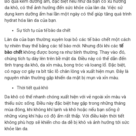
Bỏ qua kem dưỡng ẩm, đặc biệt nếu như da bạn có xu hướng
da khô, có thể ảnh hưởng đến sức khỏe của làn da. Việc sử
dụng kem dưỡng ẩm hai lần một ngày có thể giúp tăng quá trình
hydrat hóa làn da của bạn.
Sự tích tụ của tế bào da chết
Làn da của bạn thường xuyên loại bỏ các tế bào chết một cách
tự nhiên thay thế bằng các tế bào mới. Nhưng đôi khi các
tế
bào chết
không được bong ra như bình thường. Thay vào đó,
chúng tích tụ dày lên trên bề mặt da. Điều này có thể dẫn đến
tình trạng da khô, da xỉn màu, bong tróc và loang lổ. Đặc biệt,
có nguy cơ gây ra bít tắc lỗ chân lông và xuất hiện mụn. Đây là
nguyên nhân thường gặp khiến da mặt bị mụn và xỉn màu.
Thời tiết quá khô
Da khô có thể nhanh chóng xuất hiện với vẻ ngoài xỉn màu và
thiếu sức sống. Điều này đặc biệt hay gặp trong những tháng
mùa đông, khi không khí lạnh và khô hoặc nếu bạn sống ở
những vùng khí hậu có độ ẩm rất thấp. Với điều kiện thời tiết
không phù hợp sẽ khiến cho da dễ bị khô và ảnh hưởng tới sức
khỏe làn da.