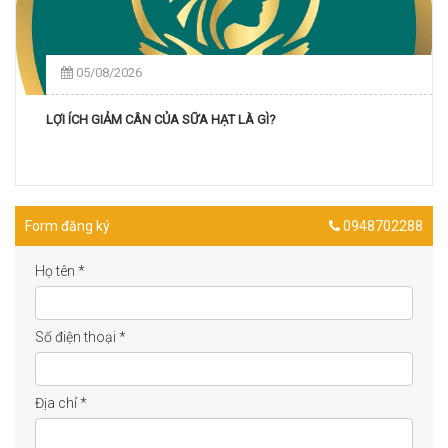
05/08/2026
LỢI ÍCH GIẢM CÂN CỦA SỮA HẠT LÀ GÌ?
Form đăng ký
0948702288
Họ tên
*
Số điện thoại
*
Địa chỉ
*