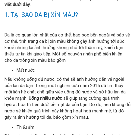
viết dưới đây.
1. TẠI SAO DA BỊ XỈN MÀU?
Da là cơ quan lớn nhất của cơ thể, bao bọc bên ngoài và bảo vệ
cơ thể, tình trạng da bị xỉn màu không gây ảnh hưởng tới sức
khoẻ nhưng lại ảnh hưởng không nhỏ tới thẩm mỹ, khiến bạn
thiếu tự tin khi giao tiếp. Một số nguyên nhân phổ biến khiến
cho da trông xỉn màu bảo gồm:
Mất nước
Nếu không uống đủ nước, có thể sẽ ảnh hưởng đến vẻ ngoài
của làn da bạn. Trong một nghiên cứu năm 2015 đã tìm thấy
mối liên hệ chặt chẽ giữa việc uống đủ nước và sở hữu làn da
khỏe mạnh.
Uống nhiều nước
sẽ giúp tăng cường quá trình
hydrat hóa từ bên dưới bề mặt da của bạn. Do đó, nên không đủ
nước sẽ khiến quá trình này không hoạt hoá mạnh mẽ, từ đó
gây ra ảnh hưởng tới da, bảo gồm xỉn màu.
Thiếu ẩm