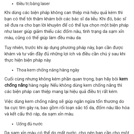
Điều trị bằng laser
Khi dùng các biện pháp không can thiệp mà hiệu quả kém thì
bạn có thể tới thăm khám bởi các bác sĩ da liễu. Khi đó, bác sĩ
sẽ đưa ra cho bạn lời khuyên để có thể lựa chọn một biện pháp
như laser giúp giảm thiểu các đốm nâu, tình trạng da sạm xỉn
màu, cũng có thể giúp làm đều màu da.
Tuy nhiên, trước khi áp dụng phương pháp này, bạn cần được
khám và tư vấn đầy đủ những lợi ích và điều cần chú ý sau khi
thực hiện biện pháp này.
Thoa kem chống nắng hàng ngày
Cuối cùng nhưng không kém phần quan trọng, bạn hãy bôi
kem
chống nắng
hàng ngày. Nếu không dùng kem chống nắng thì
các biện pháp can thiệp mang lại hiệu quả điều trị rất kém.
Việc dùng kem chống nắng sẽ giúp ngăn ngừa tổn thương do
tia cực tím gây ra, bao gồm rối loạn sắc tố da, đốm nâu lão hóa
và kết cấu thô ráp, da sạm xỉn màu.
Uống đủ nước
Da sạm xỉn màu có thể do mất nước, cho nên bạn cần cho một