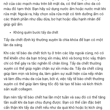
nở của các mạch máu trên bề mặt da, có thể làm cho da có
màu đỏ tạm thời. Bạn hãy sử dụng nước ấm hoặc nước mát khi
rửa mặt. Ngoài ra, hãy chọn sữa rửa mặt có tính dưỡng ẩm có
các thành phần như dầu dừa, bơ hạt hoặc dầu hạnh nhân để
giúp giữ ẩm.
Không quên bước tẩy da chết
Tẩy da chết định kỳ thường xuyên là chìa khóa để bạn có một
làn da sáng.
Khi các tế bào da chết tích tụ ở trên các lớp ngoài cùng, nó có
thể khiến cho da bạn trông xỉn màu, khô và bong tróc vảy, thậm
chí có thể gây ra tắc nghẽn lỗ chân lông. Tẩy da chết thường
xuyên có thể giúp ngăn chặn sự xỉn màu da. Tẩy da chết cũng
giúp làm mịn và bóng da, làm giảm sự xuất hiện của nếp nhăn
và làm đều màu da của bạn, bởi vì, việc tẩy tế bào chết thường
xuyên có thể giúp làm tăng tốc độ tái tạo tế bào và kích thích
sản xuất collagen.
Bạn nên tẩy tế bào chết hai lần một tuần và sau đó có thể tăng
tần suất khi da bạn chịu đựng được. Bạn có thể cần đặc biệt
cẩn thận khi tẩy da chết nếu như da quá khô hoặc bị kích ứng.