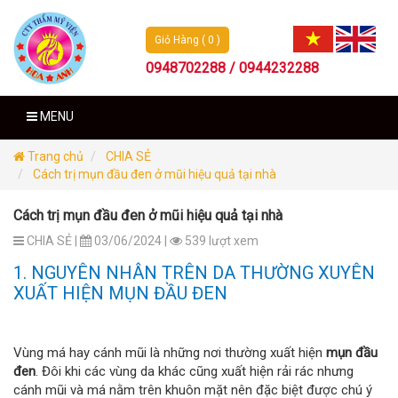
Giỏ Hàng ( 0 )
0948702288 / 0944232288
MENU
Trang chủ
CHIA SẺ
Cách trị mụn đầu đen ở mũi hiệu quả tại nhà
Cách trị mụn đầu đen ở mũi hiệu quả tại nhà
CHIA SẺ |
03/06/2024 |
539 lượt xem
1. NGUYÊN NHÂN TRÊN DA THƯỜNG XUYÊN
XUẤT HIỆN MỤN ĐẦU ĐEN
Vùng má hay cánh mũi là những nơi thường xuất hiện
mụn đầu
đen
. Đôi khi các vùng da khác cũng xuất hiện rải rác nhưng
cánh mũi và má nằm trên khuôn mặt nên đặc biệt được chú ý