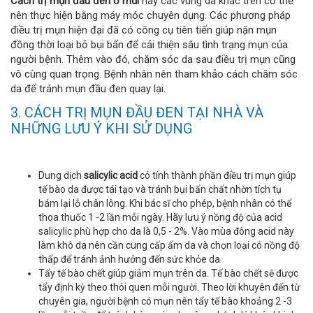
Cách trị mụn đầu đen ở mũi
hay các vùng da khác trên cơ thể
nên thực hiện bằng máy móc chuyên dụng. Các phương pháp
điều trị mụn hiện đại đã có công cụ tiên tiến giúp nặn mụn
đồng thời loại bỏ bụi bẩn để cải thiện sâu tình trạng mụn của
người bệnh. Thêm vào đó, chăm sóc da sau điều trị mụn cũng
vô cùng quan trọng. Bệnh nhân nên tham khảo cách chăm sóc
da để tránh mụn đầu đen quay lại.
3. CÁCH TRỊ MỤN ĐẦU ĐEN TẠI NHÀ VÀ
NHỮNG LƯU Ý KHI SỬ DỤNG
Dung dịch
salicylic acid
có tính thành phần điều trị mụn giúp
tế bào da được tái tạo và tránh bụi bẩn chất nhờn tích tụ
bám lại lỗ chân lông. Khi bác sĩ cho phép, bệnh nhân có thể
thoa thuốc 1 -2 lần mỗi ngày. Hãy lưu ý nồng độ của acid
salicylic phù hợp cho da là 0,5 - 2%. Vào mùa đông acid này
làm khô da nên cần cung cấp ẩm da và chọn loại có nồng độ
thấp để tránh ảnh hưởng đến sức khỏe da
Tẩy tế bào chết giúp giảm mụn trên da. Tế bào chết sẽ được
tẩy định kỳ theo thói quen mỗi người. Theo lời khuyên đến từ
chuyên gia, người bệnh có mụn nên tẩy tế bào khoảng 2 -3