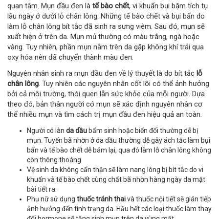
quan tâm. Mụn đầu đen là
tế bào chết
, vi khuẩn bụi bặm tích tụ
lâu ngày ở dưới lỗ chân lông. Những tế bào chết và bụi bẩn do
làm lỗ chân lông bít tắc đã sinh ra sưng viêm. Sau đó, mụn sẽ
xuất hiện ở trên da. Mụn mủ thường có màu trắng, ngà hoặc
vàng. Tuy nhiên, phần mụn nằm trên da gặp không khí trải qua
oxy hóa nên đã chuyển thành màu đen.
Nguyên nhân sinh ra mụn đầu đen về lý thuyết là do bít tắc
lỗ
chân lông
. Tuy nhiên các nguyên nhân cốt lõi có thể ảnh hưởng
bởi cả môi trường, thói quen lẫn sức khỏe của mỗi người. Dựa
theo đó, bản thân người có mụn sẽ xác định nguyên nhân cơ
thể nhiều mụn và tìm cách trị mụn đầu đen hiệu quả an toàn.
Người có làn
da dầu
bẩm sinh hoặc biến đổi thường dễ bị
mụn. Tuyến bã nhờn ở da dầu thường dễ gây ách tắc làm bụi
bẩn và tế bào chết dễ bám lại, qua đó làm lỗ chân lông không
còn thông thoáng
Vệ sinh da không cẩn thận sẽ làm nang lông bị bít tắc do vi
khuẩn và tế bào chết cùng chất bã nhờn hàng ngày da mặt
bài tiết ra.
Phụ nữ sử dụng
thuốc tránh thai
và thuốc nội tiết sẽ gián tiếp
ảnh hưởng đến tình trạng da. Hầu hết các loại thuốc làm thay
đổi hormone sẽ tăng sinh mụn trên da vùng mặt.