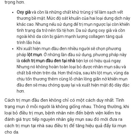
trọng hơn.
Oxy già
và cồn là những chất khử trùng ý tế làm sạch vết
thương bề mặt. Mức độ sát khuẩn của hai loại dung dịch này
khác cao. Nhưng nếu sử dụng để trị mụn ngược lại còn khiến
tình trạng da trở nên tồi tệ hơn. Da sử dụng oxy già và cồn
ngoài khô da còn bị giảm mạnh lượng collagen tăng quá
trình lão hóa.
Khi xuất hiện mụn đầu đen nhiều người sẽ chọn phương
pháp
lột mụn
. Ở những lần đầu sử dụng, phương pháp này
là
cách trị mụn đầu đen tại nhà
tiện lợi có hiệu quả ngay.
Nhưng nó không hoàn toàn loại bỏ được nhân mụn sâu và
chất bã nhờn trên da. Hơn thế nữa, sau khi lột mụn, vùng da
chịu tổn thương thêm cùng lỗ chân lông giãn nở khiến mụn
đầu đen sẽ mau chóng quay lại và xuất hiện mật độ dày đặc
hơn.
Cách trị mụn đầu đen không chỉ có một cách duy nhất. Tình
trạng mụn ở mỗi người là không giống nhau. Thông thường, khi
loại bỏ điều trị mụn, bệnh nhân nên đến bệnh viện kiểm tra
đánh giá trực tiếp nguyên nhân gây mụn sau đó mới đưa ra
cách trị mụn tại nhà sau điều trị để tăng hiệu quả đẩy lùi mụn
cho da.