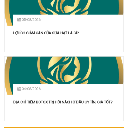
05/08/2026
LỢI ÍCH GIẢM CÂN CỦA SỮA HẠT LÀ GÌ?
04/08/2026
ĐỊA CHỈ TIÊM BOTOX TRỊ HÔI NÁCH Ở ĐÂU UY TÍN, GIÁ TỐT?