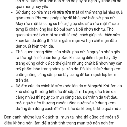
lần mỗi tuần để tránh bào mòn da gây ra bệnh lý khác khi da
quá mỏng hay yếu.
Sử dụng cọ rửa mặt và
sữa rửa mặt
có thể mang lại hiệu quả
giảm mụn. Phương pháp này đã khá phổ biến với phụ nữ.
Máy rửa mặt là công cụ hỗ trợ giúp cho sữa rửa mặt đi sâu
từng lỗ chân lông loại bỏ bụi bẩn và bã nhờn tích tụ. Thói
quen rửa mặt và mát xa mặt là một cách giúp cải thiện sức
khỏe làn da đồng thời làm giảm mụn và hạn chế mụn đầu
đen xuất hiện trên da.
Thói quen trang điểm của nhiều phụ nữ là nguyên nhân gây
ra tắc nghẽn lỗ chân lông. Sau khi trang điểm, bạn hãy tẩy
trang đúng cách để có thể giảm những chất bã nhờn hay cặn
mỹ phẩm hóa trang bám lại trên da. Đôi khi chỉ sử dụng kem
chống nắng cũng cần phải tẩy trang để làm sạch lớp kem
trên da.
Độ ẩm của da chính là sức khỏe làn da mỗi người. Khi làm da
khô chúng thường tiết dầu để cấp ẩm. Lượng dầu trên da
càng nhiều thì nguy cơ mụn càng cao. Để tránh da tiết dầu,
mỗi người nên thường xuyên uống nước và sử dụng kem
dưỡng ẩm đúng cách để đảm bảo da không bị khô quá mức.
Bên cạnh những lưu ý cách trị mụn tại nhà thì cũng có một số
điều không nên làm để tránh tình trạng mụn trở nên nghiêm