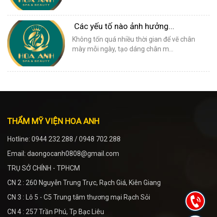
Các yếu tố nào ảnh hưởng...
Không tốn quá nhiều thời gian để vẽ chân
mày mỗi ngày, tạo dáng chân m...
THẨM MỸ VIỆN HOA ANH
Hotline: 0944 232 288 / 0948 702 288
Email: daongocanh0808@gmail.com
TRỤ SỞ CHÍNH - TPHCM
CN 2 : 260 Nguyễn Trung Trực, Rạch Giá, Kiên Giang
CN 3 : Lô 5 - C5 Trung tâm thương mại Rạch Sỏi
CN 4 : 257 Trần Phú, Tp Bạc Liêu