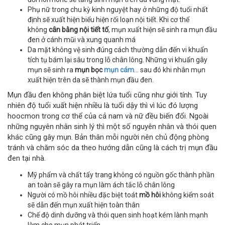
Phụ nữ trong chu kỳ kinh nguyệt hay ở những độ tuổi nhất
định sẽ xuất hiện biểu hiện rối loạn nội tiết. Khi cơ thể
không
cân bằng nội tiết tố
, mụn xuất hiện sẽ sinh ra mụn đầu
đen ở cánh mũi và xung quanh má
Da mặt không vệ sinh đúng cách thường dẫn đến vi khuẩn
tích tụ bám lại sâu trong lỗ chân lông. Những vi khuẩn gây
mụn sẽ sinh ra
mụn bọc
mụn cám
... sau đó khi nhân mụn
xuất hiện trên da sẽ thành mụn đầu đen.
Mụn đầu đen không phân biệt lứa tuổi cũng như giới tính. Tuy
nhiên độ tuổi xuất hiện nhiều là tuổi dậy thì vì lúc đó lượng
hoocmon trong cơ thể của cả nam và nữ đều biến đổi. Ngoài
những nguyên nhân sinh lý thì một số nguyên nhân và thói quen
khác cũng gây mụn. Bản thân mỗi người nên chủ động phòng
tránh và chăm sóc da theo hướng dẫn cũng là cách trị mụn đầu
đen tại nhà.
Mỹ phẩm và chất tẩy trang không có nguồn gốc thành phần
an toàn sẽ gây ra mụn làm ách tắc lỗ chân lông
Người có mồ hôi nhiều đặc biệt toát
mồ hôi
không kiểm soát
sẽ dẫn đến mụn xuất hiện toàn thân
Chế độ dinh dưỡng và thói quen sinh hoạt kém lành mạnh
làm cho mụn phát triển