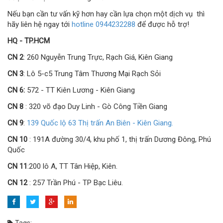
Nếu bạn cần tư vấn kỹ hơn hay cần lựa chọn một dịch vụ thì
hãy liên hệ ngay tới
hotline 0944232288
để được hỗ trợ!
HQ - TP.HCM
CN 2
: 260 Nguyễn Trung Trực, Rạch Giá, Kiên Giang
CN 3
: Lô 5-c5 Trung Tâm Thương Mại Rạch Sỏi
CN 6:
572 - TT Kiên Lương - Kiên Giang
CN 8
: 320 võ đạo Duy Linh - Gò Công Tiền Giang
CN 9
:
139 Quốc lộ 63 Thị trấn An Biên - Kiên Giang.
CN 10
: 191A đường 30/4, khu phố 1, thị trấn Dương Đông, Phú
Quốc
CN 11
:200 lô A, TT Tân Hiệp, Kiên.
CN 12
: 257 Trần Phú - TP Bạc Liêu.
Tags: