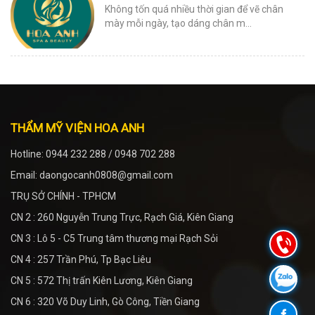
Không tốn quá nhiều thời gian để vẽ chân
mày mỗi ngày, tạo dáng chân m...
THẨM MỸ VIỆN HOA ANH
Hotline: 0944 232 288 / 0948 702 288
Email: daongocanh0808@gmail.com
TRỤ SỞ CHÍNH - TPHCM
CN 2 : 260 Nguyễn Trung Trực, Rạch Giá, Kiên Giang
CN 3 : Lô 5 - C5 Trung tâm thương mại Rạch Sỏi
CN 4 : 257 Trần Phú, Tp Bạc Liêu
CN 5 : 572 Thị trấn Kiên Lương, Kiên Giang
CN 6 : 320 Võ Duy Linh, Gò Công, Tiền Giang