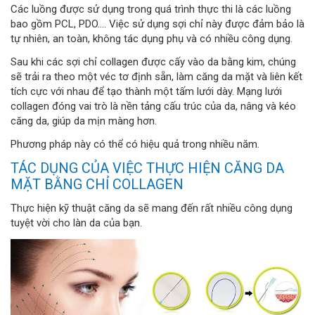
Các luồng được sử dụng trong quá trình thực thi là các luồng
bao gồm PCL, PDO.... Việc sử dụng sợi chỉ này được đảm bảo là
tự nhiên, an toàn, không tác dụng phụ và có nhiều công dụng.
Sau khi các sợi chỉ collagen được cấy vào da bằng kim, chúng
sẽ trải ra theo một véc tơ định sẵn, làm căng da mặt và liên kết
tích cực với nhau để tạo thành một tấm lưới dày. Mạng lưới
collagen đóng vai trò là nền tảng cấu trúc của da, nâng và kéo
căng da, giúp da mịn màng hơn.
Phương pháp này có thể có hiệu quả trong nhiều năm.
TÁC DỤNG CỦA VIỆC THỰC HIỆN CĂNG DA
MẶT BẰNG CHỈ COLLAGEN
Thực hiện kỹ thuật căng da sẽ mang đến rất nhiều công dụng
tuyệt vời cho làn da của bạn.