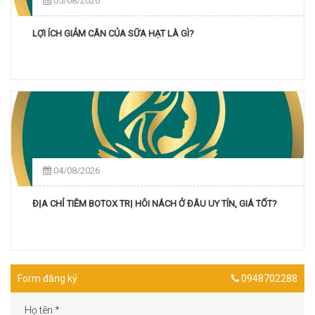
05/08/2026
LỢI ÍCH GIẢM CÂN CỦA SỮA HẠT LÀ GÌ?
04/08/2026
ĐỊA CHỈ TIÊM BOTOX TRỊ HÔI NÁCH Ở ĐÂU UY TÍN, GIÁ TỐT?
Form đăng ký
0948702288
Họ tên
*