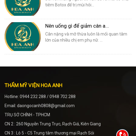
tiêm Botox để trị mùi hôi...
Nên uống gì để giảm cân a...
Cân nặng và mỡ thừa luôn là mối quan tâm
lớn của nhiều chị em phụ nữ. ...
THẨM MỸ VIỆN HOA ANH
Hotline: 0944 232 288 / 0948 702 288
Email: daongocanh0808@gmail.com
TRỤ SỞ CHÍNH - TPHCM
CN 2 : 260 Nguyễn Trung Trực, Rạch Giá, Kiên Giang
CN 3 : Lô 5 - C5 Trung tâm thương mại Rạch Sỏi