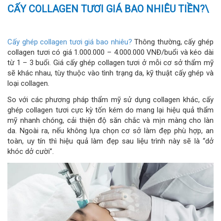
CẤY COLLAGEN TƯƠI GIÁ BAO NHIÊU TIỀN?\
Cấy ghép collagen tươi giá bao nhiêu?
Thông thường, cấy ghép
collagen tươi có giá 1.000.000 – 4.000.000 VNĐ/buổi và kéo dài
từ 1 – 3 buổi. Giá cấy ghép collagen tươi ở mỗi cơ sở thẩm mỹ
sẽ khác nhau, tùy thuộc vào tình trạng da, kỹ thuật cấy ghép và
loại collagen.
So với các phương pháp thẩm mỹ sử dụng collagen khác, cấy
ghép collagen tươi cực kỳ tốn kém do mang lại hiệu quả thẩm
mỹ nhanh chóng, cải thiện độ săn chắc và mịn màng cho làn
da. Ngoài ra, nếu không lựa chọn cơ sở làm đẹp phù hợp, an
toàn, uy tín thì hiệu quả làm đẹp sau liệu trình này sẽ là “dở
khóc dở cười”.