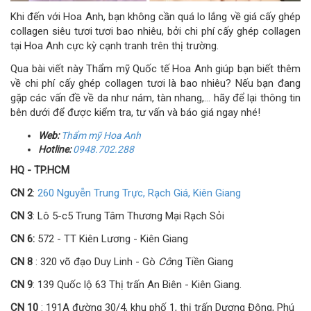
Khi đến với Hoa Anh, bạn không cần quá lo lắng về giá cấy ghép
collagen siêu tươi tươi bao nhiêu, bởi chi phí cấy ghép collagen
tại Hoa Anh cực kỳ cạnh tranh trên thị trường.
Qua bài viết này Thẩm mỹ Quốc tế Hoa Anh giúp bạn biết thêm
về chi phí cấy ghép collagen tươi là bao nhiêu? Nếu bạn đang
gặp các vấn đề về da như nám, tàn nhang,… hãy để lại thông tin
bên dưới để được kiểm tra, tư vấn và báo giá ngay nhé!
Web:
Thẩm
mỹ
Hoa Anh
Hotline:
0948.702.288
HQ - TP.HCM
CN 2
:
260 Nguyễn Trung Trực, Rạch Giá, Kiên Giang
CN 3
: Lô 5-c5 Trung Tâm Thương Mại Rạch Sỏi
CN 6:
572 - TT Kiên Lương - Kiên Giang
CN 8
: 320 võ đạo Duy Linh - Gò
Cô
ng Tiền Giang
CN 9
: 139 Quốc lộ 63 Thị trấn An Biên - Kiên Giang.
CN 10
: 191A đường 30/4, khu phố 1, thị trấn Dương Đông, Phú