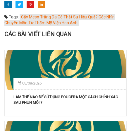
Tags:
Cấy Meso Trắng Da Có Thật Sự Hiệu Quả? Góc Nhìn
Chuyên Môn Từ Thẩm Mỹ Viện Hoa Anh
CÁC BÀI VIẾT LIÊN QUAN
08/08/2026
LÀM THẾ NÀO ĐỂ SỬ DỤNG FOUGERA MỘT CÁCH CHÍNH XÁC
SAU PHUN MÔI ?