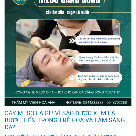
CẤY MESO LÀ GÌ? VÌ SAO ĐƯỢC XEM LÀ
BƯỚC TIẾN TRONG TRẺ HÓA VÀ LÀM SÁNG
DA?