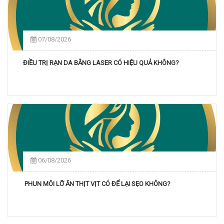
07/08/2026
ĐIỀU TRỊ RẠN DA BẰNG LASER CÓ HIỆU QUẢ KHÔNG?
06/08/2026
PHUN MÔI LỠ ĂN THỊT VỊT CÓ ĐỂ LẠI SẸO KHÔNG?