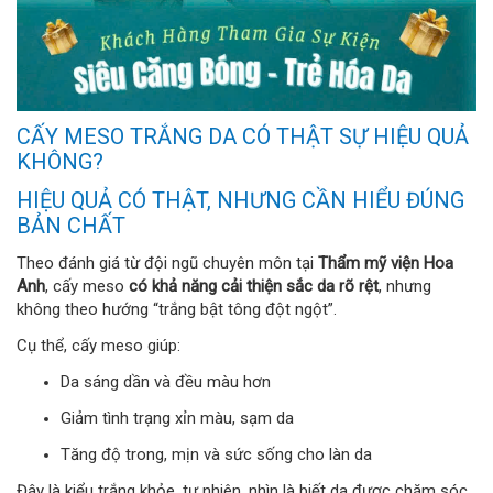
CẤY MESO TRẮNG DA CÓ THẬT SỰ HIỆU QUẢ
KHÔNG?
HIỆU QUẢ CÓ THẬT, NHƯNG CẦN HIỂU ĐÚNG
BẢN CHẤT
Theo đánh giá từ đội ngũ chuyên môn tại
Thẩm mỹ viện Hoa
Anh
, cấy meso
có khả năng cải thiện sắc da rõ rệt
, nhưng
không theo hướng “trắng bật tông đột ngột”.
Cụ thể, cấy meso giúp:
Da sáng dần và đều màu hơn
Giảm tình trạng xỉn màu, sạm da
Tăng độ trong, mịn và sức sống cho làn da
Đây là kiểu trắng khỏe, tự nhiên, nhìn là biết da được chăm sóc