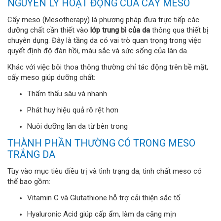
NGUYÊN LÝ HOẠT ĐỘNG CỦA CẤY MESO
Cấy meso (Mesotherapy) là phương pháp đưa trực tiếp các
dưỡng chất cần thiết vào
lớp trung bì của da
thông qua thiết bị
chuyên dụng. Đây là tầng da có vai trò quan trọng trong việc
quyết định độ đàn hồi, màu sắc và sức sống của làn da.
Khác với việc bôi thoa thông thường chỉ tác động trên bề mặt,
cấy meso giúp dưỡng chất:
Thẩm thấu sâu và nhanh
Phát huy hiệu quả rõ rệt hơn
Nuôi dưỡng làn da từ bên trong
THÀNH PHẦN THƯỜNG CÓ TRONG MESO
TRẮNG DA
Tùy vào mục tiêu điều trị và tình trạng da, tinh chất meso có
thể bao gồm:
Vitamin C và Glutathione hỗ trợ cải thiện sắc tố
Hyaluronic Acid giúp cấp ẩm, làm da căng mịn