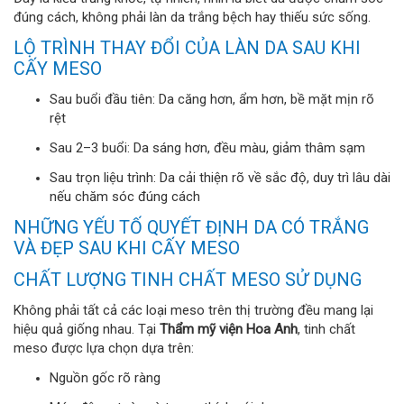
đúng cách, không phải làn da trắng bệch hay thiếu sức sống.
LỘ TRÌNH THAY ĐỔI CỦA LÀN DA SAU KHI
CẤY MESO
Sau buổi đầu tiên: Da căng hơn, ẩm hơn, bề mặt mịn rõ
rệt
Sau 2–3 buổi: Da sáng hơn, đều màu, giảm thâm sạm
Sau trọn liệu trình: Da cải thiện rõ về sắc độ, duy trì lâu dài
nếu chăm sóc đúng cách
NHỮNG YẾU TỐ QUYẾT ĐỊNH DA CÓ TRẮNG
VÀ ĐẸP SAU KHI CẤY MESO
CHẤT LƯỢNG TINH CHẤT MESO SỬ DỤNG
Không phải tất cả các loại meso trên thị trường đều mang lại
hiệu quả giống nhau. Tại
Thẩm mỹ viện Hoa Anh
, tinh chất
meso được lựa chọn dựa trên:
Nguồn gốc rõ ràng