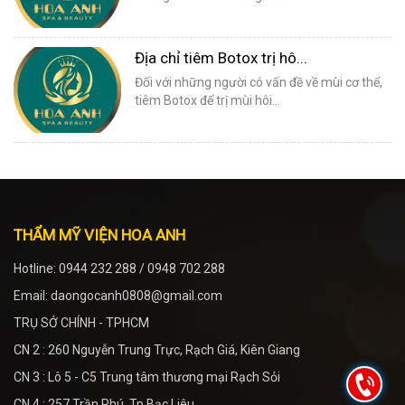
Địa chỉ tiêm Botox trị hô...
Đối với những người có vấn đề về mùi cơ thể,
tiêm Botox để trị mùi hôi...
THẨM MỸ VIỆN HOA ANH
Hotline: 0944 232 288 / 0948 702 288
Email: daongocanh0808@gmail.com
TRỤ SỞ CHÍNH - TPHCM
CN 2 : 260 Nguyễn Trung Trực, Rạch Giá, Kiên Giang
CN 3 : Lô 5 - C5 Trung tâm thương mại Rạch Sỏi
CN 4 : 257 Trần Phú, Tp Bạc Liêu