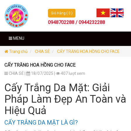
Giỏ Hàng ( 0 )
0948702288 / 0944232288
MENU
Trang chủ
CHIA SẺ
CẤY TRĂNG HOA HỒNG CHO FACE
CẤY TRĂNG HOA HỒNG CHO FACE
CHIA SẺ |
18/07/2025 |
407 lượt xem
Cấy Trắng Da Mặt: Giải
Pháp Làm Đẹp An Toàn và
Hiệu Quả
CẤY TRẮNG DA MẶT LÀ GÌ?