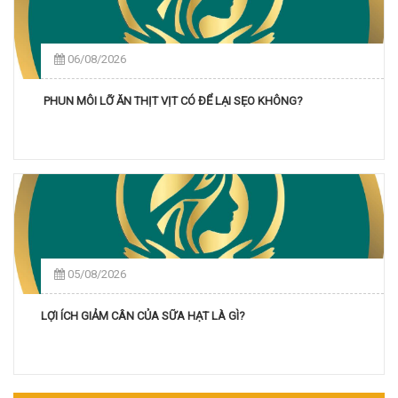
06/08/2026
PHUN MÔI LỠ ĂN THỊT VỊT CÓ ĐỂ LẠI SẸO KHÔNG?
05/08/2026
LỢI ÍCH GIẢM CÂN CỦA SỮA HẠT LÀ GÌ?