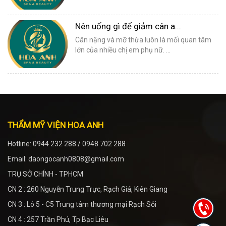
Nên uống gì để giảm cân a...
Cân nặng và mỡ thừa luôn là mối quan tâm
lớn của nhiều chị em phụ nữ. ...
THẨM MỸ VIỆN HOA ANH
Hotline: 0944 232 288 / 0948 702 288
Email: daongocanh0808@gmail.com
TRỤ SỞ CHÍNH - TPHCM
CN 2 : 260 Nguyễn Trung Trực, Rạch Giá, Kiên Giang
CN 3 : Lô 5 - C5 Trung tâm thương mại Rạch Sỏi
CN 4 : 257 Trần Phú, Tp Bạc Liêu