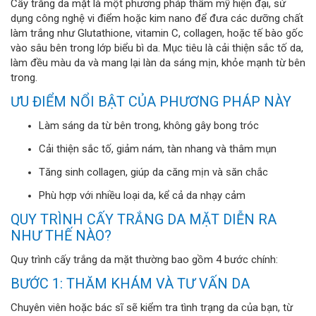
Cấy trắng da mặt là một phương pháp thẩm mỹ hiện đại, sử
dụng công nghệ vi điểm hoặc kim nano để đưa các dưỡng chất
làm trắng như Glutathione, vitamin C, collagen, hoặc tế bào gốc
vào sâu bên trong lớp biểu bì da. Mục tiêu là cải thiện sắc tố da,
làm đều màu da và mang lại làn da sáng mịn, khỏe mạnh từ bên
trong.
ƯU ĐIỂM NỔI BẬT CỦA PHƯƠNG PHÁP NÀY
Làm sáng da từ bên trong, không gây bong tróc
Cải thiện sắc tố, giảm nám, tàn nhang và thâm mụn
Tăng sinh collagen, giúp da căng mịn và săn chắc
Phù hợp với nhiều loại da, kể cả da nhạy cảm
QUY TRÌNH CẤY TRẮNG DA MẶT DIỄN RA
NHƯ THẾ NÀO?
Quy trình cấy trắng da mặt thường bao gồm 4 bước chính:
BƯỚC 1: THĂM KHÁM VÀ TƯ VẤN DA
Chuyên viên hoặc bác sĩ sẽ kiểm tra tình trạng da của bạn, từ