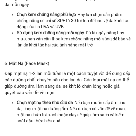
da mỗi ngày.
Chọn kem chống nắng phù hợp
: Hãy lựa chọn sản phẩm
chống nắng có chỉ số SPF từ 30 trở lên để bảo vệ da khỏi tác
động của tia UVA và UVB.
Sử dụng kem chống nắng mỗi ngày
: Dù là ngày nắng hay
mưa, bạn vẫn cần thoa kem chống nắng mỗi sáng để bảo vệ
làn da khỏi tác hại của ánh nắng mặt trời.
6. Mặt Nạ (Face Mask)
Đắp mặt nạ 1-2 lần mỗi tuần là một cách tuyệt vời để cung cấp
các dưỡng chất chuyên sâu cho làn da. Các loại mặt nạ có thể
giúp dưỡng ẩm, làm sáng da, se khít lỗ chân lông hoặc giải
quyết các vấn đề về mụn.
Chọn mặt nạ theo nhu cầu da
: Nếu bạn muốn cấp ẩm cho
da, chọn mặt nạ dưỡng ẩm. Nếu da bạn có vấn đề về mụn,
mặt nạ chứa trà xanh hoặc clay sẽ giúp làm sạch và kiểm
soát dầu thừa hiệu quả.