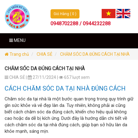
Giỏ Hàng ( 0 )
0948702288 / 0944232288
MENU
Trang chủ
CHIA SẺ
CHĂM SÓC DA ĐÚNG CÁCH TẠI NHÀ
CHĂM SÓC DA ĐÚNG CÁCH TẠI NHÀ
CHIA SẺ |
27/11/2024 |
657 lượt xem
CÁCH CHĂM SÓC DA TẠI NHÀ ĐÚNG CÁCH
Chăm sóc da tại nhà là một bước quan trọng trong quy trình giữ
gìn sức khỏe và vẻ đẹp làn da. Tuy nhiên, không phải ai cũng
biết cách chăm sóc da đúng cách, khiến cho hiệu quả không
cao hoặc da dễ bị kích ứng. Dưới đây là hướng dẫn chi tiết về
cách chăm sóc da tại nhà đúng cách, giúp bạn sở hữu làn da
khỏe mạnh, sáng mịn.