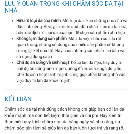
LƯU Ý QUAN TRỌNG KHI CHĂM SÓC DA TẠI
NHÀ
Hiểu rõ loại da của mình
: Mỗi loại da sẽ có những nhu cầu và
đặc tính riêng. Vì vậy, trước khi bắt đầu chăm sóc da tại nhà,
hãy xác định rõ loại da của bạn để chọn sản phẩm phù hợp.
Không lạm dụng sản phẩm
: Mặc dù việc chăm sóc da rất
quan trọng, nhưng sử dụng quá nhiều sản phẩm sẽ không
mang lại kết quả tốt. Hãy chọn những sản phẩm cơ bản và
sử dụng đúng cách.
Chế độ ăn uống và sinh hoạt
: Để có làn da đẹp, hãy duy trì
chế độ ăn uống lành mạnh, uống đủ nước và ngủ đủ giấc.
Chế độ sinh hoạt lành mạnh cũng góp phần không nhỏ vào
việc duy trì làn da khỏe mạnh.
KẾT LUẬN
Chăm sóc da tại nhà đúng cách không chỉ giúp bạn có làn da
khỏe mạnh mà còn tiết kiệm thời gian và chi phí. Hãy kiên trì
thực hiện quy trình chăm sóc da hàng ngày và nhớ rằng, sự
chăm sóc tận tâm sẽ giúp làn da bạn luôn tươi trẻ và rạng rỡ.