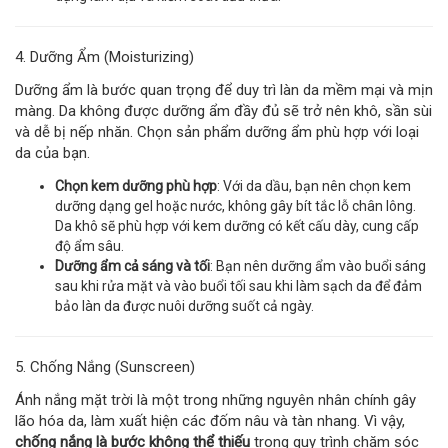
4. Dưỡng Ẩm (Moisturizing)
Dưỡng ẩm là bước quan trọng để duy trì làn da mềm mại và mịn
màng. Da không được dưỡng ẩm đầy đủ sẽ trở nên khô, sần sùi
và dễ bị nếp nhăn. Chọn sản phẩm dưỡng ẩm phù hợp với loại
da của bạn.
Chọn kem dưỡng phù hợp
: Với da dầu, bạn nên chọn kem
dưỡng dạng gel hoặc nước, không gây bít tắc lỗ chân lông.
Da khô sẽ phù hợp với kem dưỡng có kết cấu dày, cung cấp
độ ẩm sâu.
Dưỡng ẩm cả sáng và tối
: Bạn nên dưỡng ẩm vào buổi sáng
sau khi rửa mặt và vào buổi tối sau khi làm sạch da để đảm
bảo làn da được nuôi dưỡng suốt cả ngày.
5. Chống Nắng (Sunscreen)
Ánh nắng mặt trời là một trong những nguyên nhân chính gây
lão hóa da, làm xuất hiện các đốm nâu và tàn nhang. Vì vậy,
chống nắng là bước không thể thiếu
trong quy trình chăm sóc