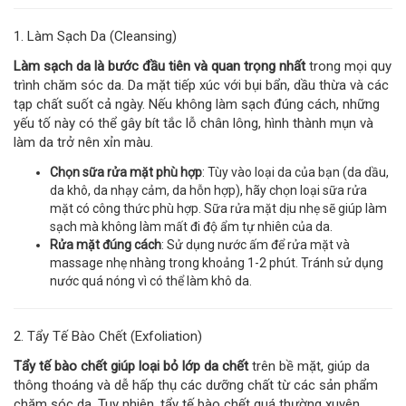
1. Làm Sạch Da (Cleansing)
Làm sạch da là bước đầu tiên và quan trọng nhất
trong mọi quy
trình chăm sóc da. Da mặt tiếp xúc với bụi bẩn, dầu thừa và các
tạp chất suốt cả ngày. Nếu không làm sạch đúng cách, những
yếu tố này có thể gây bít tắc lỗ chân lông, hình thành mụn và
làm da trở nên xỉn màu.
Chọn sữa rửa mặt phù hợp
: Tùy vào loại da của bạn (da dầu,
da khô, da nhạy cảm, da hỗn hợp), hãy chọn loại sữa rửa
mặt có công thức phù hợp. Sữa rửa mặt dịu nhẹ sẽ giúp làm
sạch mà không làm mất đi độ ẩm tự nhiên của da.
Rửa mặt đúng cách
: Sử dụng nước ấm để rửa mặt và
massage nhẹ nhàng trong khoảng 1-2 phút. Tránh sử dụng
nước quá nóng vì có thể làm khô da.
2. Tẩy Tế Bào Chết (Exfoliation)
Tẩy tế bào chết giúp loại bỏ lớp da chết
trên bề mặt, giúp da
thông thoáng và dễ hấp thụ các dưỡng chất từ các sản phẩm
chăm sóc da. Tuy nhiên, tẩy tế bào chết quá thường xuyên