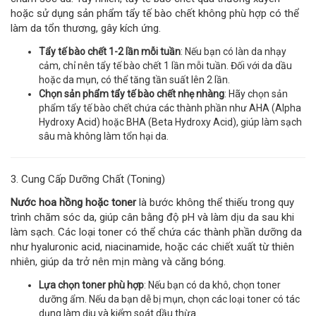
hoặc sử dụng sản phẩm tẩy tế bào chết không phù hợp có thể
làm da tổn thương, gây kích ứng.
Tẩy tế bào chết 1-2 lần mỗi tuần
: Nếu bạn có làn da nhạy
cảm, chỉ nên tẩy tế bào chết 1 lần mỗi tuần. Đối với da dầu
hoặc da mụn, có thể tăng tần suất lên 2 lần.
Chọn sản phẩm tẩy tế bào chết nhẹ nhàng
: Hãy chọn sản
phẩm tẩy tế bào chết chứa các thành phần như AHA (Alpha
Hydroxy Acid) hoặc BHA (Beta Hydroxy Acid), giúp làm sạch
sâu mà không làm tổn hại da.
3. Cung Cấp Dưỡng Chất (Toning)
Nước hoa hồng hoặc toner
là bước không thể thiếu trong quy
trình chăm sóc da, giúp cân bằng độ pH và làm dịu da sau khi
làm sạch. Các loại toner có thể chứa các thành phần dưỡng da
như hyaluronic acid, niacinamide, hoặc các chiết xuất từ thiên
nhiên, giúp da trở nên mịn màng và căng bóng.
Lựa chọn toner phù hợp
: Nếu bạn có da khô, chọn toner
dưỡng ẩm. Nếu da bạn dễ bị mụn, chọn các loại toner có tác
dụng làm dịu và kiểm soát dầu thừa.