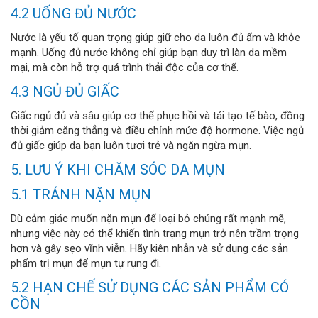
4.2 UỐNG ĐỦ NƯỚC
Nước là yếu tố quan trọng giúp giữ cho da luôn đủ ẩm và khỏe
mạnh. Uống đủ nước không chỉ giúp bạn duy trì làn da mềm
mại, mà còn hỗ trợ quá trình thải độc của cơ thể.
4.3 NGỦ ĐỦ GIẤC
Giấc ngủ đủ và sâu giúp cơ thể phục hồi và tái tạo tế bào, đồng
thời giảm căng thẳng và điều chỉnh mức độ hormone. Việc ngủ
đủ giấc giúp da bạn luôn tươi trẻ và ngăn ngừa mụn.
5. LƯU Ý KHI CHĂM SÓC DA MỤN
5.1 TRÁNH NẶN MỤN
Dù cảm giác muốn nặn mụn để loại bỏ chúng rất mạnh mẽ,
nhưng việc này có thể khiến tình trạng mụn trở nên trầm trọng
hơn và gây sẹo vĩnh viễn. Hãy kiên nhẫn và sử dụng các sản
phẩm trị mụn để mụn tự rụng đi.
5.2 HẠN CHẾ SỬ DỤNG CÁC SẢN PHẨM CÓ
CỒN