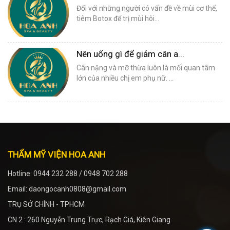
Đối với những người có vấn đề về mùi cơ thể,
tiêm Botox để trị mùi hôi...
Nên uống gì để giảm cân a...
Cân nặng và mỡ thừa luôn là mối quan tâm
lớn của nhiều chị em phụ nữ. ...
THẨM MỸ VIỆN HOA ANH
Hotline: 0944 232 288 / 0948 702 288
Email: daongocanh0808@gmail.com
TRỤ SỞ CHÍNH - TPHCM
CN 2 : 260 Nguyễn Trung Trực, Rạch Giá, Kiên Giang