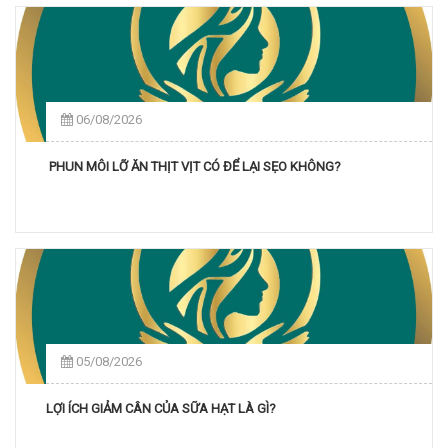
06/08/2026
PHUN MÔI LỠ ĂN THỊT VỊT CÓ ĐỂ LẠI SẸO KHÔNG?
05/08/2026
LỢI ÍCH GIẢM CÂN CỦA SỮA HẠT LÀ GÌ?