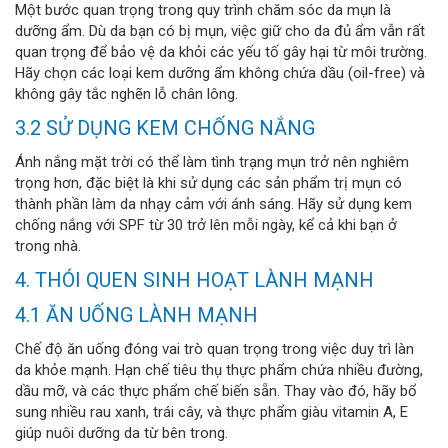
Một bước quan trọng trong quy trình chăm sóc da mụn là
dưỡng ẩm. Dù da bạn có bị mụn, việc giữ cho da đủ ẩm vẫn rất
quan trọng để bảo vệ da khỏi các yếu tố gây hại từ môi trường.
Hãy chọn các loại kem dưỡng ẩm không chứa dầu (oil-free) và
không gây tắc nghẽn lỗ chân lông.
3.2 SỬ DỤNG KEM CHỐNG NẮNG
Ánh nắng mặt trời có thể làm tình trạng mụn trở nên nghiêm
trọng hơn, đặc biệt là khi sử dụng các sản phẩm trị mụn có
thành phần làm da nhạy cảm với ánh sáng. Hãy sử dụng kem
chống nắng với SPF từ 30 trở lên mỗi ngày, kể cả khi bạn ở
trong nhà.
4. THÓI QUEN SINH HOẠT LÀNH MẠNH
4.1 ĂN UỐNG LÀNH MẠNH
Chế độ ăn uống đóng vai trò quan trọng trong việc duy trì làn
da khỏe mạnh. Hạn chế tiêu thụ thực phẩm chứa nhiều đường,
dầu mỡ, và các thực phẩm chế biến sẵn. Thay vào đó, hãy bổ
sung nhiều rau xanh, trái cây, và thực phẩm giàu vitamin A, E
giúp nuôi dưỡng da từ bên trong.