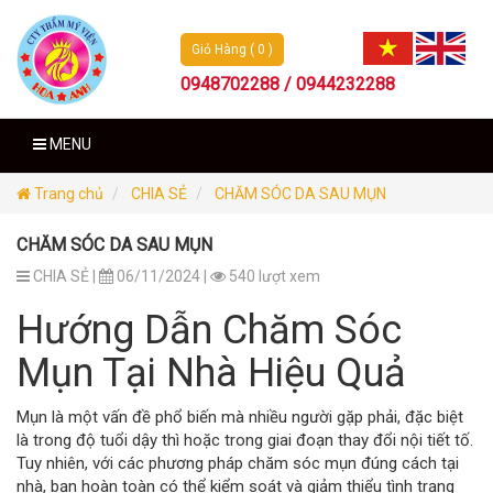
Giỏ Hàng ( 0 )
0948702288 / 0944232288
MENU
Trang chủ
CHIA SẺ
CHĂM SÓC DA SAU MỤN
CHĂM SÓC DA SAU MỤN
CHIA SẺ |
06/11/2024 |
540 lượt xem
Hướng Dẫn Chăm Sóc
Mụn Tại Nhà Hiệu Quả
Mụn là một vấn đề phổ biến mà nhiều người gặp phải, đặc biệt
là trong độ tuổi dậy thì hoặc trong giai đoạn thay đổi nội tiết tố.
Tuy nhiên, với các phương pháp chăm sóc mụn đúng cách tại
nhà, bạn hoàn toàn có thể kiểm soát và giảm thiểu tình trạng