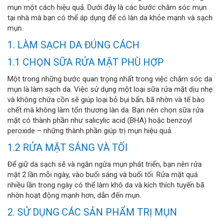
mụn một cách hiệu quả. Dưới đây là các bước chăm sóc mụn
tại nhà mà bạn có thể áp dụng để có làn da khỏe mạnh và sạch
mụn.
1. LÀM SẠCH DA ĐÚNG CÁCH
1.1 CHỌN SỮA RỬA MẶT PHÙ HỢP
Một trong những bước quan trọng nhất trong việc chăm sóc da
mụn là làm sạch da. Việc sử dụng một loại sữa rửa mặt dịu nhẹ
và không chứa cồn sẽ giúp loại bỏ bụi bẩn, bã nhờn và tế bào
chết mà không làm tổn thương làn da. Bạn nên chọn sữa rửa
mặt có thành phần như salicylic acid (BHA) hoặc benzoyl
peroxide – những thành phần giúp trị mụn hiệu quả.
1.2 RỬA MẶT SÁNG VÀ TỐI
Để giữ da sạch sẽ và ngăn ngừa mụn phát triển, bạn nên rửa
mặt 2 lần mỗi ngày, vào buổi sáng và buổi tối. Rửa mặt quá
nhiều lần trong ngày có thể làm khô da và kích thích tuyến bã
nhờn hoạt động mạnh hơn, dẫn đến mụn.
2. SỬ DỤNG CÁC SẢN PHẨM TRỊ MỤN