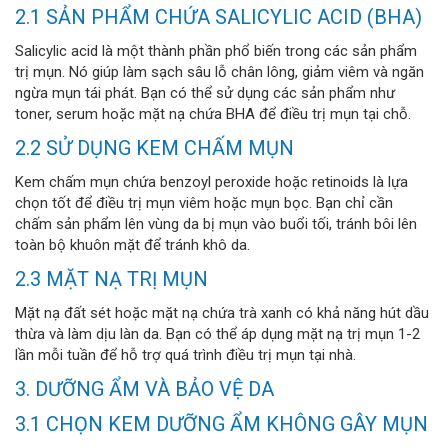
2.1 SẢN PHẨM CHỨA SALICYLIC ACID (BHA)
Salicylic acid là một thành phần phổ biến trong các sản phẩm
trị mụn. Nó giúp làm sạch sâu lỗ chân lông, giảm viêm và ngăn
ngừa mụn tái phát. Bạn có thể sử dụng các sản phẩm như
toner, serum hoặc mặt nạ chứa BHA để điều trị mụn tại chỗ.
2.2 SỬ DỤNG KEM CHẤM MỤN
Kem chấm mụn chứa benzoyl peroxide hoặc retinoids là lựa
chọn tốt để điều trị mụn viêm hoặc mụn bọc. Bạn chỉ cần
chấm sản phẩm lên vùng da bị mụn vào buổi tối, tránh bôi lên
toàn bộ khuôn mặt để tránh khô da.
2.3 MẶT NẠ TRỊ MỤN
Mặt nạ đất sét hoặc mặt nạ chứa trà xanh có khả năng hút dầu
thừa và làm dịu làn da. Bạn có thể áp dụng mặt nạ trị mụn 1-2
lần mỗi tuần để hỗ trợ quá trình điều trị mụn tại nhà.
3. DƯỠNG ẨM VÀ BẢO VỆ DA
3.1 CHỌN KEM DƯỠNG ẨM KHÔNG GÂY MỤN