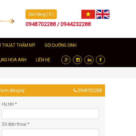
Giỏ Hàng ( 0 )
0948702288 / 0944232288
U THUẬT THẨM MỸ
GỘI DƯỠNG SINH
ỤNG HOA ANH
LIÊN HỆ
Form đăng ký
0948702288
Họ tên
*
Số điện thoại
*