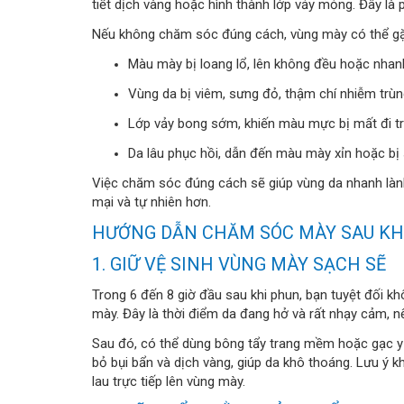
tiết dịch vàng hoặc hình thành lớp vảy mỏng. Đây là 
Nếu không chăm sóc đúng cách, vùng mày có thể gặ
Màu mày bị loang lổ, lên không đều hoặc nhanh
Vùng da bị viêm, sưng đỏ, thậm chí nhiễm trùn
Lớp vảy bong sớm, khiến màu mực bị mất đi tr
Da lâu phục hồi, dẫn đến màu mày xỉn hoặc bị 
Việc chăm sóc đúng cách sẽ giúp vùng da nhanh làn
mại và tự nhiên hơn.
HƯỚNG DẪN CHĂM SÓC MÀY SAU KH
1. GIỮ VỆ SINH VÙNG MÀY SẠCH SẼ
Trong 6 đến 8 giờ đầu sau khi phun, bạn tuyệt đối k
mày. Đây là thời điểm da đang hở và rất nhạy cảm, 
Sau đó, có thể dùng bông tẩy trang mềm hoặc gạc y 
bỏ bụi bẩn và dịch vàng, giúp da khô thoáng. Lưu ý
lau trực tiếp lên vùng mày.