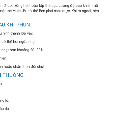
ên đi bơi, xông hơi hoặc tập thể dục cường độ cao khiến mồ
 mặt trời vì tia UV có thể làm phai màu mực. Khi ra ngoài, nên
.
AU KHI PHUN
 hình thành lớp vảy.
a có thể hơi ngứa nhẹ.
u nhạt hơn khoảng 20–30%.
hiên.
anh hoặc chậm hơn đôi chút.
NH THƯỜNG
u:
ng lổ.
àu da.