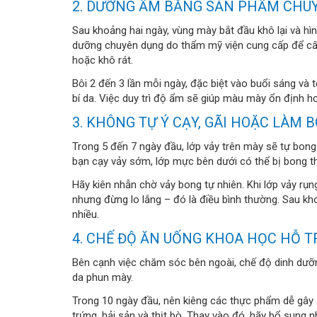
2. DƯỠNG ẨM BẰNG SẢN PHẨM CHU
Sau khoảng hai ngày, vùng mày bắt đầu khô lại và hì
dưỡng chuyên dụng do thẩm mỹ viện cung cấp để cấp
hoặc khô rát.
Bôi 2 đến 3 lần mỗi ngày, đặc biệt vào buổi sáng và t
bí da. Việc duy trì độ ẩm sẽ giúp màu mày ổn định h
3. KHÔNG TỰ Ý CẠY, GÃI HOẶC LÀM 
Trong 5 đến 7 ngày đầu, lớp vảy trên mày sẽ tự bong
bạn cạy vảy sớm, lớp mực bên dưới có thể bị bong t
Hãy kiên nhẫn chờ vảy bong tự nhiên. Khi lớp vảy rụ
nhưng đừng lo lắng – đó là điều bình thường. Sau k
nhiều.
4. CHẾ ĐỘ ĂN UỐNG KHOA HỌC HỖ T
Bên cạnh việc chăm sóc bên ngoài, chế độ dinh dưỡn
da phun mày.
Trong 10 ngày đầu, nên kiêng các thực phẩm dễ gây
trứng, hải sản và thịt bò. Thay vào đó, hãy bổ sung 