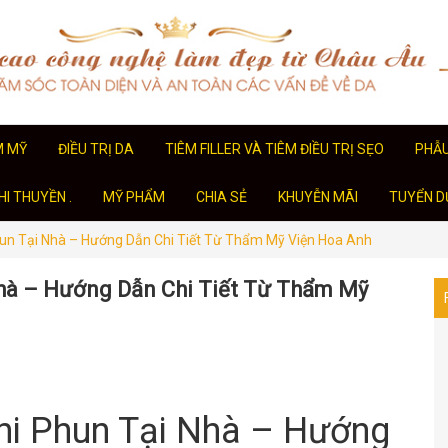
M MỸ
ĐIỀU TRỊ DA
TIÊM FILLER VÀ TIÊM ĐIỀU TRỊ SẸO
PHẪ
I THUYỀN .
MỸ PHẨM
CHIA SẺ
KHUYỄN MÃI
TUYỂN D
n Tại Nhà – Hướng Dẫn Chi Tiết Từ Thẩm Mỹ Viện Hoa Anh
hà – Hướng Dẫn Chi Tiết Từ Thẩm Mỹ
i Phun Tại Nhà – Hướng