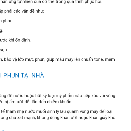
phản ứng tự nhiên của cơ thể trong quá trình phục hồi.
p phải các vấn đề như:
 phai.
g.
ước khi ổn định.
sẹo.
h, bảo vệ lớp mực phun, giúp màu mày lên chuẩn tone, mềm
I PHUN TẠI NHÀ
hông để nước hoặc bất kỳ loại mỹ phẩm nào tiếp xúc với vùng
nếu bị ẩm ướt dễ dẫn đến nhiễm khuẩn.
tế thấm nhẹ nước muối sinh lý lau quanh vùng mày để loại
 không chà xát mạnh, không dùng khăn ướt hoặc khăn giấy khô