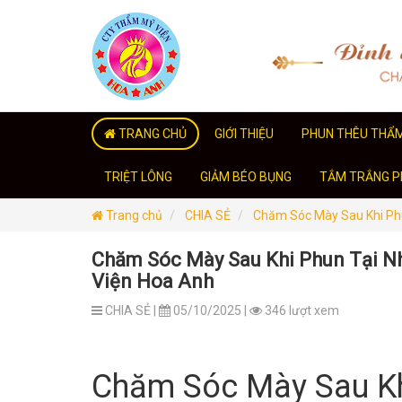
TRANG CHỦ
GIỚI THIỆU
PHUN THÊU THẨ
TRIỆT LÔNG
GIẢM BÉO BỤNG
TẮM TRẮNG PH
Trang chủ
CHIA SẺ
Chăm Sóc Mày Sau Khi Phu
Chăm Sóc Mày Sau Khi Phun Tại N
Viện Hoa Anh
CHIA SẺ |
05/10/2025 |
346 lượt xem
Chăm Sóc Mày Sau Kh