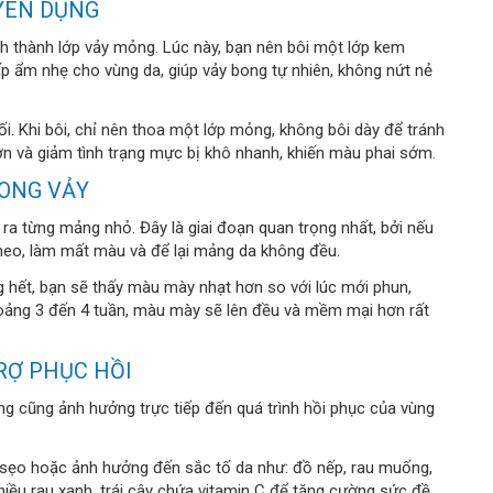
YÊN DỤNG
nh thành lớp vảy mỏng. Lúc này, bạn nên bôi một lớp kem
 ẩm nhẹ cho vùng da, giúp vảy bong tự nhiên, không nứt nẻ
ối. Khi bôi, chỉ nên thoa một lớp mỏng, không bôi dày để tránh
ơn và giảm tình trạng mực bị khô nhanh, khiến màu phai sớm.
BONG VẢY
 ra từng mảng nhỏ. Đây là giai đoạn quan trọng nhất, bởi nếu
heo, làm mất màu và để lại mảng da không đều.
ng hết, bạn sẽ thấy màu mày nhạt hơn so với lúc mới phun,
hoảng 3 đến 4 tuần, màu mày sẽ lên đều và mềm mại hơn rất
RỢ PHỤC HỒI
g cũng ảnh hưởng trực tiếp đến quá trình hồi phục của vùng
 sẹo hoặc ảnh hưởng đến sắc tố da như: đồ nếp, rau muống,
nhiều rau xanh, trái cây chứa vitamin C để tăng cường sức đề