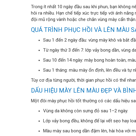
Trong ít nhất 10 ngày đầu sau khi phun, bạn không n
hôi ra nhiều. Hạn chế tiếp xúc trực tiếp với ánh nắng
đội mũ rộng vành hoặc che chắn vùng mày cẩn thận
QUÁ TRÌNH PHỤC HỒI VÀ LÊN MÀU S
Sau 1 đến 2 ngày đầu: vùng mày khô và bắt đầu
Từ ngày thứ 3 đến 7: lớp vảy bong dần, vùng d
Sau 10 đến 14 ngày: mày bong hoàn toàn, mà
Sau 1 tháng: màu mày ổn định, lên đều và tự n
Tùy cơ địa từng người, thời gian phục hồi có thể nh
DẤU HIỆU MÀY LÊN MÀU ĐẸP VÀ BÌ
Một đôi mày phục hồi tốt thường có các dấu hiệu sa
Vùng da không còn sưng đỏ sau 1–2 ngày.
Lớp vảy bong đều, không để lại vết sẹo hay loa
Màu mày sau bong dần đậm lên, hài hòa với m