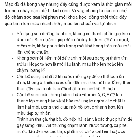
Mặc dù đã bong vảy nhưng đây cũng được xem là thời gian môi
trở nên nhạy cảm, dễ bị kích ứng. Vì vậy, chúng ta cần có chế
độ
chăm sóc sau khi phun
môi khoa học, đồng thời thúc đẩy
quá trình lên màu nhanh hơn, màu lên chuẩn và tự nhiên.
Sử dụng son dưỡng tự nhiên, không có thành phần gây kích
ứng môi. Son dưỡng giúp đôi môi duy trì được độ ẩm mượt,
mềm mịn, khắc phục tình trạng môi khô bong tróc, màu môi
lên không chuẩn.
Không sờ môi, liếm môi để tránh môi sau bong bị thâm tím
trở lại. Hoặc tệ hơn là môi lâu lành, màu khó lên hoặc lên
chậm, loang lổ.
Cần bổ sung ít nhất 2 lít nước mỗi ngày để cơ thể luôn ổn
định, không bị thiếu nước dẫn đến môi khô nứt nẻ. Đồng thời
thúc đẩy quá trình trao đổi chất trong cơ thể tốt hơn.
Cần bổ sung các thực phẩm chứa vitamin A, C, E để tạo
thành lớp màng bảo vệ tế bào môi, ngăn ngừa các chất lạ
làm hại môi. Đồng thời giúp môi hồi phục nhanh hơn, lên
màu đẹp tự nhiên.
Tránh ăn thịt gà, thịt bò, đồ nếp, hải sản và các thực phẩm dễ
gây sưng, đau, vết thương chậm lành. Nước tương, cà phê,
nước đậu đen và các thực phẩm có chứa caffein hoặc có