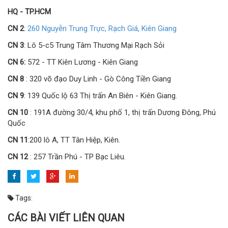
HQ - TP.HCM
CN 2
:
260 Nguyễn Trung Trực, Rạch Giá, Kiên Giang
CN 3
: Lô 5-c5 Trung Tâm Thương Mại Rạch Sỏi
CN 6:
572 - TT Kiên Lương - Kiên Giang
CN 8
: 320 võ đạo Duy Linh - Gò Công Tiền Giang
CN 9
: 139 Quốc lộ 63 Thị trấn An Biên - Kiên Giang.
CN 10
: 191A đường 30/4, khu phố 1, thị trấn Dương Đông, Phú
Quốc
CN 11
:200 lô A, TT Tân Hiệp, Kiên.
CN 12
: 257 Trần Phú - TP Bạc Liêu.
Tags:
CÁC BÀI VIẾT LIÊN QUAN