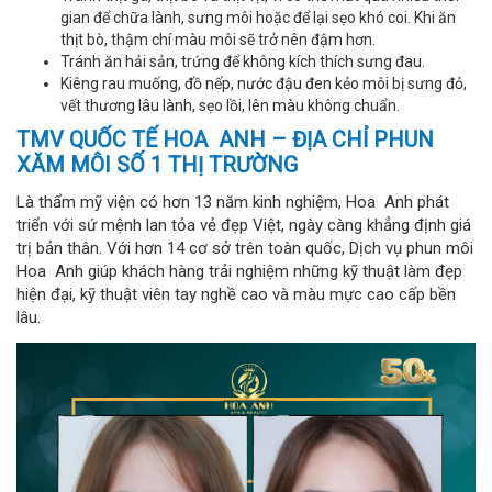
gian để chữa lành, sưng môi hoặc để lại sẹo khó coi. Khi ăn
thịt bò, thậm chí màu môi sẽ trở nên đậm hơn.
Tránh ăn hải sản, trứng để không kích thích sưng đau.
Kiêng rau muống, đồ nếp, nước đậu đen kẻo môi bị sưng đỏ,
vết thương lâu lành, sẹo lồi, lên màu không chuẩn.
TMV QUỐC TẾ HOA ANH – ĐỊA CHỈ PHUN
XĂM MÔI SỐ 1 THỊ TRƯỜNG
Là thẩm mỹ viện có hơn 13 năm kinh nghiệm, Hoa Anh phát
triển với sứ mệnh lan tỏa vẻ đẹp Việt, ngày càng khẳng định giá
trị bản thân. Với hơn 14 cơ sở trên toàn quốc, Dịch vụ phun môi
Hoa Anh giúp khách hàng trải nghiệm những kỹ thuật làm đẹp
hiện đại, kỹ thuật viên tay nghề cao và màu mực cao cấp bền
lâu.