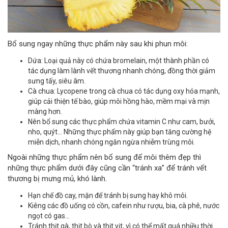
Bổ sung ngay những thực phẩm này sau khi phun môi:
Dứa: Loại quả này có chứa bromelain, một thành phần có
tác dụng làm lành vết thương nhanh chóng, đồng thời giảm
sưng tấy, siêu âm.
Cà chua: Lycopene trong cà chua có tác dụng oxy hóa mạnh,
giúp cải thiện tế bào, giúp môi hồng hào, mềm mại và mịn
màng hơn.
Nên bổ sung các thực phẩm chứa vitamin C như cam, bưởi,
nho, quýt… Những thực phẩm này giúp bạn tăng cường hệ
miễn dịch, nhanh chóng ngăn ngừa nhiễm trùng môi.
Ngoài những thực phẩm nên bổ sung để môi thêm đẹp thì
những thực phẩm dưới đây cũng cần “tránh xa” để tránh vết
thương bị mưng mủ, khó lành.
Hạn chế đồ cay, mặn để tránh bị sưng hay khô môi.
Kiêng các đồ uống có cồn, cafein như rượu, bia, cà phê, nước
ngọt có gas…
Tránh thịt gà, thịt bò và thịt vịt, vì có thể mất quá nhiều thời