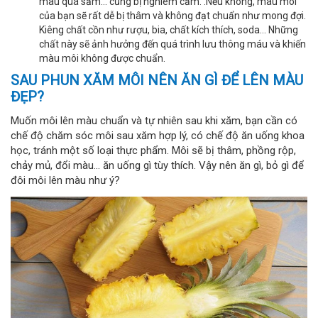
màu quá sẫm… cũng bị nghiêm cấm. .Nếu không, màu môi
của bạn sẽ rất dễ bị thâm và không đạt chuẩn như mong đợi.
Kiêng chất cồn như rượu, bia, chất kích thích, soda… Những
chất này sẽ ảnh hưởng đến quá trình lưu thông máu và khiến
màu môi không được chuẩn.
SAU PHUN XĂM MÔI NÊN ĂN GÌ ĐỂ LÊN MÀU
ĐẸP?
Muốn môi lên màu chuẩn và tự nhiên sau khi xăm, bạn cần có
chế độ chăm sóc môi sau xăm hợp lý, có chế độ ăn uống khoa
học, tránh một số loại thực phẩm. Môi sẽ bị thâm, phồng rộp,
chảy mủ, đổi màu… ăn uống gì tùy thích. Vậy nên ăn gì, bỏ gì để
đôi môi lên màu như ý?