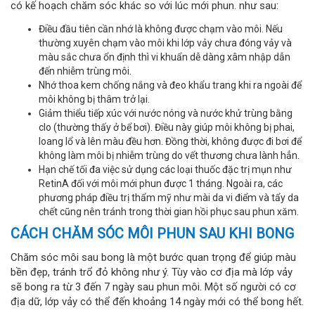
có kế hoạch chăm sóc khác so với lúc mới phun. như sau:
Điều đầu tiên cần nhớ là không được chạm vào môi. Nếu
thường xuyên chạm vào môi khi lớp vảy chưa đóng vảy và
màu sắc chưa ổn định thì vi khuẩn dễ dàng xâm nhập dẫn
đến nhiễm trùng môi.
Nhớ thoa kem chống nắng và đeo khẩu trang khi ra ngoài để
môi không bị thâm trở lại.
Giảm thiểu tiếp xúc với nước nóng và nước khử trùng bằng
clo (thường thấy ở bể bơi). Điều này giúp môi không bị phai,
loang lổ và lên màu đều hơn. Đồng thời, không được đi bơi để
không làm môi bị nhiễm trùng do vết thương chưa lành hẳn.
Hạn chế tối đa việc sử dụng các loại thuốc đặc trị mụn như
RetinA đối với môi mới phun được 1 tháng. Ngoài ra, các
phương pháp điều trị thẩm mỹ như mài da vi điểm và tẩy da
chết cũng nên tránh trong thời gian hồi phục sau phun xăm.
CÁCH CHĂM SÓC MÔI PHUN SAU KHI BONG
Chăm sóc môi sau bong là một bước quan trọng để giúp màu
bền đẹp, tránh trổ đỏ không như ý. Tùy vào cơ địa mà lớp vảy
sẽ bong ra từ 3 đến 7 ngày sau phun môi. Một số người có cơ
địa dữ, lớp vảy có thể đến khoảng 14 ngày mới có thể bong hết.