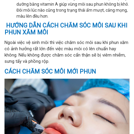
dưỡng bằng vitamin A giúp vùng môi sau phun không bị khô.
Đôi môi lúc nào cũng trong trạng thái ẩm mượt, căng mọng,
màu lên đều hơn.
HƯỚNG DẪN CÁCH CHĂM SÓC MÔI SAU KHI
PHUN XĂM MÔI
Ngoài việc vệ sinh môi thì việc chăm sóc môi sau khi phun xăm
có ảnh hưởng rất lớn đến việc màu môi có lên chuẩn hay
không. Nếu không được chăm sóc cẩn thận sẽ bị viêm nhiễm,
sưng tấy và phồng rộp.
CÁCH CHĂM SÓC MÔI MỚI PHUN