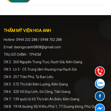
THẨM MỸ VIỆN HOA ANH
Hotline: 0944 232 288 / 0948 702 288
Email: daongocanh0808@gmail.com
TRỤ SỞ CHÍNH - TPHCM
CN 2 : 260 Nguyễn Trung Trực, Rạch Giá, Kiên Giang
CN 3 : Lô 5 - C5 Trung tâm thương mại Rạch Sỏi
CN 4 : 257 Trần Phú, Tp Bạc Liêu
CN 5 : 572 Thị trấn Kiên Lương, Kiên Giang
CN 6 : 320 Võ Duy Linh, Gò Công, Tiền Giang
CN 7 : 139 quốc lộ 63 Thị trấn An Biên, Kiên Giang
CN 8 : 191A Đường 30/4 Khu Phố 1, TT.Dương Đông, Phú Quốc