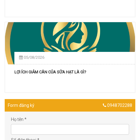
05/08/2026
LỢI ÍCH GIẢM CÂN CỦA SỮA HẠT LÀ GÌ?
Form đăng ký
0948702288
Họ tên
*