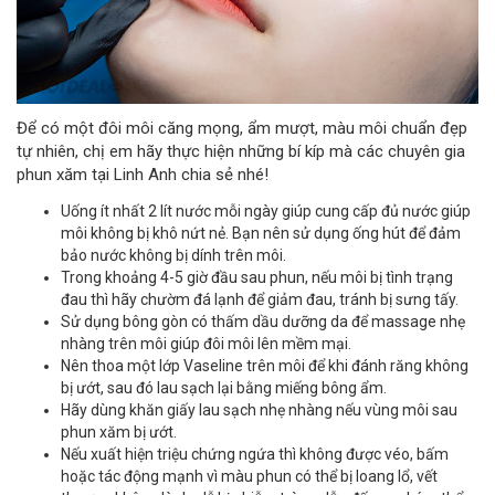
Để có một đôi môi căng mọng, ẩm mượt, màu môi chuẩn đẹp
tự nhiên, chị em hãy thực hiện những bí kíp mà các chuyên gia
phun xăm tại Linh Anh chia sẻ nhé!
Uống ít nhất 2 lít nước mỗi ngày giúp cung cấp đủ nước giúp
môi không bị khô nứt nẻ. Bạn nên sử dụng ống hút để đảm
bảo nước không bị dính trên môi.
Trong khoảng 4-5 giờ đầu sau phun, nếu môi bị tình trạng
đau thì hãy chườm đá lạnh để giảm đau, tránh bị sưng tấy.
Sử dụng bông gòn có thấm dầu dưỡng da để massage nhẹ
nhàng trên môi giúp đôi môi lên mềm mại.
Nên thoa một lớp Vaseline trên môi để khi đánh răng không
bị ướt, sau đó lau sạch lại bằng miếng bông ẩm.
Hãy dùng khăn giấy lau sạch nhẹ nhàng nếu vùng môi sau
phun xăm bị ướt.
Nếu xuất hiện triệu chứng ngứa thì không được véo, bấm
hoặc tác động mạnh vì màu phun có thể bị loang lổ, vết