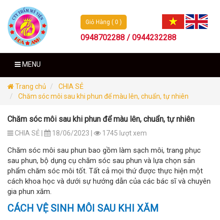
Giỏ Hàng ( 0 )
0948702288 / 0944232288
MENU
Trang chủ
CHIA SẺ
Chăm sóc môi sau khi phun để màu lên, chuẩn, tự nhiên
Chăm sóc môi sau khi phun để màu lên, chuẩn, tự nhiên
CHIA SẺ |
18/06/2023 |
1745 lượt xem
Chăm sóc môi sau phun bao gồm làm sạch môi, trang phục
sau phun, bộ dụng cụ chăm sóc sau phun và lựa chọn sản
phẩm chăm sóc môi tốt. Tất cả mọi thứ được thực hiện một
cách khoa học và dưới sự hướng dẫn của các bác sĩ và chuyên
gia phun xăm.
CÁCH VỆ SINH MÔI SAU KHI XĂM