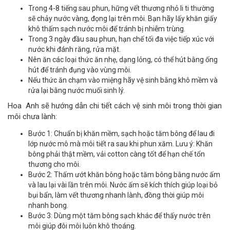
Trong 4-8 tiếng sau phun, hững vết thương nhỏ li ti thường
sẽ chảy nước vàng, đọng lại trên môi. Bạn hãy lấy khăn giấy
khô thấm sạch nước môi để tránh bị nhiễm trùng.
Trong 3 ngày đầu sau phun, hạn chế tối đa việc tiếp xúc với
nước khi đánh răng, rửa mặt.
Nên ăn các loại thức ăn nhẹ, dạng lỏng, có thể hút bằng ống
hút để tránh đụng vào vùng môi.
Nếu thức ăn chạm vào miệng hãy vệ sinh bằng khô mềm và
rửa lại bằng nước muối sinh lý.
Hoa Anh sẽ hướng dẫn chi tiết cách vệ sinh môi trong thời gian
môi chưa lành:
Bước 1: Chuẩn bị khăn mềm, sạch hoặc tăm bông để lau đi
lớp nước mô mà môi tiết ra sau khi phun xăm. Lưu ý: Khăn
bông phải thật mềm, vải cotton càng tốt để hạn chế tổn
thương cho môi.
Bước 2: Thấm ướt khăn bông hoặc tăm bông bằng nước ấm
và lau lại vài lần trên môi. Nước ấm sẽ kích thích giúp loại bỏ
bụi bẩn, làm vết thương nhanh lành, đồng thời giúp môi
nhanh bong.
Bước 3: Dùng một tăm bông sạch khác để thấy nước trên
môi giúp đôi môi luôn khô thoáng.