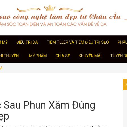
M MỸ
ĐIỀU TRỊ DA
TIÊM FILLER VÀ TIÊM ĐIỀU TRỊ SẸO
PHẪ
I THUYỀN .
MỸ PHẨM
CHIA SẺ
KHUYỄN MÃI
TUYỂN D
M
 Sau Phun Xăm Đúng
ẹp