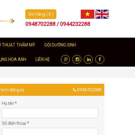
Giỏ Hàng ( 0 )
0948702288 / 0944232288
U THUẬT THẨM MỸ
GỘI DƯỠNG SINH
ỤNG HOA ANH
LIÊN HỆ
Form đăng ký
0948702288
Họ tên
*
Số điện thoại
*