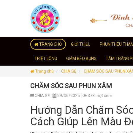
TRANG CHỦ
GIỚI THIỆU
PHUN THÊU THẨ
TRIỆT LÔNG
GIẢM BÉO BỤNG
TẮM TRẮNG PH
Trang chủ
CHIA SẺ
CHĂM SÓC SAU PHUN XÂ
CHĂM SÓC SAU PHUN XÂM
CHIA SẺ |
29/06/2025 |
378 lượt xem
Hướng Dẫn Chăm Sóc
Cách Giúp Lên Màu Đ