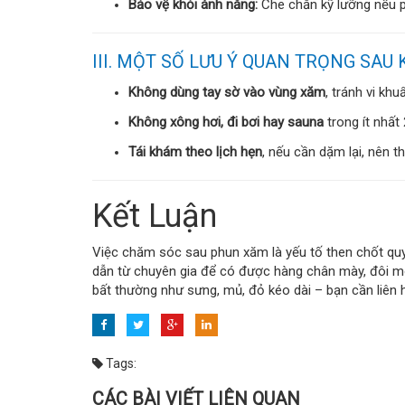
Bảo vệ khỏi ánh nắng:
Che chắn kỹ lưỡng nếu ph
III. MỘT SỐ LƯU Ý QUAN TRỌNG SAU
Không dùng tay sờ vào vùng xăm
, tránh vi kh
Không xông hơi, đi bơi hay sauna
trong ít nhất 
Tái khám theo lịch hẹn
, nếu cần dặm lại, nên t
Kết Luận
Việc chăm sóc sau phun xăm là yếu tố then chốt qu
dẫn từ chuyên gia để có được hàng chân mày, đôi mô
bất thường như sưng, mủ, đỏ kéo dài – bạn cần liên 
Tags:
CÁC BÀI VIẾT LIÊN QUAN