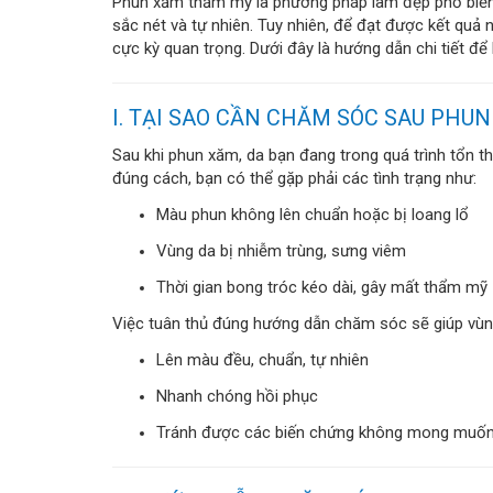
Phun xăm thẩm mỹ là phương pháp làm đẹp phổ biến h
sắc nét và tự nhiên. Tuy nhiên, để đạt được kết qu
cực kỳ quan trọng. Dưới đây là hướng dẫn chi tiết đ
I. TẠI SAO CẦN CHĂM SÓC SAU PHU
Sau khi phun xăm, da bạn đang trong quá trình tổn 
đúng cách, bạn có thể gặp phải các tình trạng như:
Màu phun không lên chuẩn hoặc bị loang lổ
Vùng da bị nhiễm trùng, sưng viêm
Thời gian bong tróc kéo dài, gây mất thẩm mỹ
Việc tuân thủ đúng hướng dẫn chăm sóc sẽ giúp vù
Lên màu đều, chuẩn, tự nhiên
Nhanh chóng hồi phục
Tránh được các biến chứng không mong muố