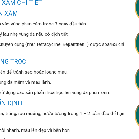
 XĂM CHI TIẾT
UN XĂM
vào vùng phun xăm trong 3 ngày đầu tiên.
 lau nhẹ vùng da nếu có dịch tiết.
huyên dụng (như Tetracycline, Bepanthen...) được spa/BS chỉ
BONG TRÓC
iên để tránh sẹo hoặc loang màu.
vùng da mềm và mau lành.
ử dụng các sản phẩm hóa học lên vùng da phun xăm.
 ỔN ĐỊNH
ản, trứng, rau muống, nước tương trong 1 – 2 tuần đầu để hạn
hồi nhanh, màu lên đẹp và bền hơn.