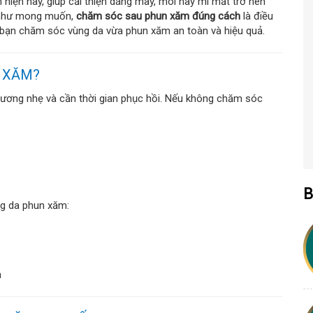
iện nay, giúp cải thiện dáng mày, môi hay mí mắt trở nên
ả như mong muốn,
chăm sóc sau phun xăm đúng cách
là điều
ể bạn chăm sóc vùng da vừa phun xăm an toàn và hiệu quả.
N XĂM?
thương nhẹ và cần thời gian phục hồi. Nếu không chăm sóc
B
ng da phun xăm:
n