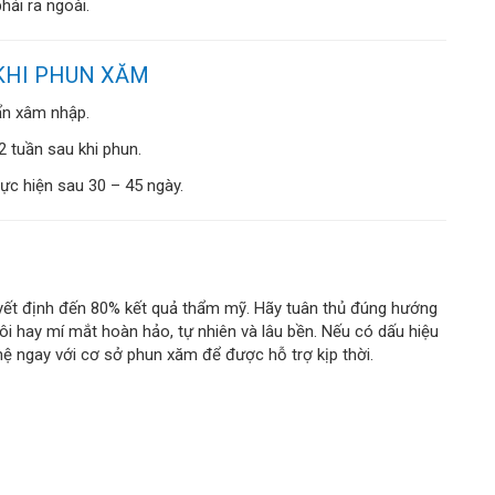
ải ra ngoài.
 KHI PHUN XĂM
uẩn xâm nhập.
2 tuần sau khi phun.
hực hiện sau 30 – 45 ngày.
yết định đến 80% kết quả thẩm mỹ. Hãy tuân thủ đúng hướng
i hay mí mắt hoàn hảo, tự nhiên và lâu bền. Nếu có dấu hiệu
hệ ngay với cơ sở phun xăm để được hỗ trợ kịp thời.