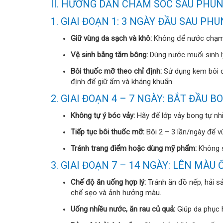
II. HƯỚNG DẪN CHĂM SÓC SAU PHUN
1. GIAI ĐOẠN 1: 3 NGÀY ĐẦU SAU PH
Giữ vùng da sạch và khô:
Không để nước chạm 
Vệ sinh bằng tăm bông:
Dùng nước muối sinh lý
Bôi thuốc mỡ theo chỉ định:
Sử dụng kem bôi c
định để giữ ẩm và kháng khuẩn.
2. GIAI ĐOẠN 4 – 7 NGÀY: BẮT ĐẦU 
Không tự ý bóc vảy:
Hãy để lớp vảy bong tự nh
Tiếp tục bôi thuốc mỡ:
Bôi 2 – 3 lần/ngày để 
Tránh trang điểm hoặc dùng mỹ phẩm:
Không s
3. GIAI ĐOẠN 7 – 14 NGÀY: LÊN MÀU
Chế độ ăn uống hợp lý:
Tránh ăn đồ nếp, hải s
chế sẹo và ảnh hưởng màu.
Uống nhiều nước, ăn rau củ quả:
Giúp da phục 