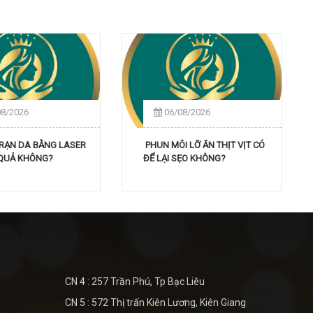
08/2026
06/08/2026
 RẠN DA BẰNG LASER
PHUN MÔI LỠ ĂN THỊT VỊT CÓ
 QUẢ KHÔNG?
ĐỂ LẠI SẸO KHÔNG?
CN 4 : 257 Trần Phú, Tp Bạc Liêu
CN 5 : 572 Thị trấn Kiên Lương, Kiên Giang