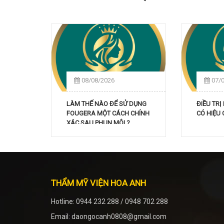
08/08/2026
07/
LÀM THẾ NÀO ĐỂ SỬ DỤNG
ĐIỀU TRỊ
FOUGERA MỘT CÁCH CHÍNH
CÓ HIỆU
XÁC SAU PHUN MÔI ?
THẨM MỸ VIỆN HOA ANH
Hotline: 0944 232 288 / 0948 702 288
Email: daongocanh0808@gmail.com