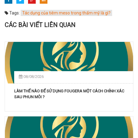
Tags:
Tác dụng của tiêm meso trong thẩm mỹ là gì?
CÁC BÀI VIẾT LIÊN QUAN
08/08/2026
LÀM THẾ NÀO ĐỂ SỬ DỤNG FOUGERA MỘT CÁCH CHÍNH XÁC
SAU PHUN MÔI ?