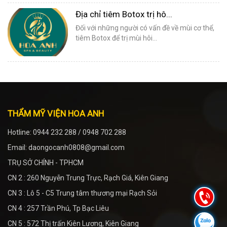
Địa chỉ tiêm Botox trị hô...
Đối với những người có vấn đề về mùi cơ thể,
tiêm Botox để trị mùi hôi...
THẨM MỸ VIỆN HOA ANH
Hotline: 0944 232 288 / 0948 702 288
Email: daongocanh0808@gmail.com
TRỤ SỞ CHÍNH - TPHCM
CN 2 : 260 Nguyễn Trung Trực, Rạch Giá, Kiên Giang
CN 3 : Lô 5 - C5 Trung tâm thương mại Rạch Sỏi
CN 4 : 257 Trần Phú, Tp Bạc Liêu
CN 5 : 572 Thị trấn Kiên Lương, Kiên Giang