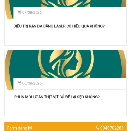
07/08/2026
ĐIỀU TRỊ RẠN DA BẰNG LASER CÓ HIỆU QUẢ KHÔNG?
06/08/2026
PHUN MÔI LỠ ĂN THỊT VỊT CÓ ĐỂ LẠI SẸO KHÔNG?
Form đăng ký
0948702288