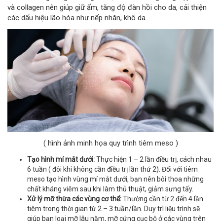
và collagen nên giúp giữ ẩm, tăng độ đàn hồi cho da, cải thiện
các dấu hiệu lão hóa như nếp nhăn, khô da.
( hình ảnh minh họa quy trình tiêm meso )
Tạo hình mí mắt dưới:
Thực hiện 1 – 2 lần điều trị, cách nhau
6 tuần ( đôi khi không cần điều trị lần thứ 2). Đối với tiêm
meso tạo hình vùng mí mắt dưới, bạn nên bôi thoa những
chất kháng viêm sau khi làm thủ thuật, giảm sưng tấy.
Xử lý mỡ thừa các vùng cơ thể:
Thường cần từ 2 đến 4 lần
tiêm trong thời gian từ 2 – 3 tuần/lần. Duy trì liệu trình sẽ
giúp bạn loại mỡ lâu năm, mỡ cứng cục bộ ở các vùng trên