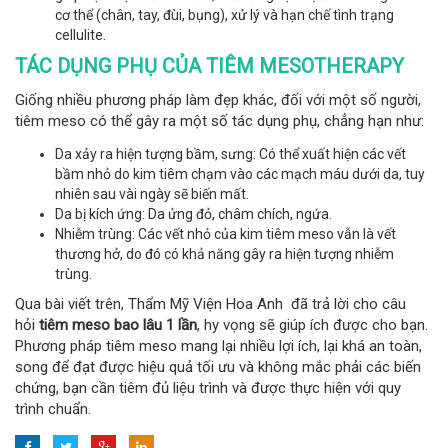
cơ thể (chân, tay, đùi, bụng), xử lý và hạn chế tình trạng
cellulite.
TÁC DỤNG PHỤ CỦA TIÊM MESOTHERAPY
Giống nhiều phương pháp làm đẹp khác, đối với một số người,
tiêm meso có thể gây ra một số tác dụng phụ, chẳng hạn như:
Da xảy ra hiện tượng bầm, sưng: Có thể xuất hiện các vết
bầm nhỏ do kim tiêm chạm vào các mạch máu dưới da, tuy
nhiên sau vài ngày sẽ biến mất.
Da bị kích ứng: Da ửng đỏ, châm chích, ngứa.
Nhiễm trùng: Các vết nhỏ của kim tiêm meso vẫn là vết
thương hở, do đó có khả năng gây ra hiện tượng nhiễm
trùng.
Qua bài viết trên, Thẩm Mỹ Viện Hoa Anh đã trả lời cho câu
hỏi
tiêm meso bao lâu 1 lần
, hy vọng sẽ giúp ích được cho bạn.
Phương pháp tiêm meso mang lại nhiều lợi ích, lại khá an toàn,
song để đạt được hiệu quả tối ưu và không mắc phải các biến
chứng, bạn cần tiêm đủ liệu trình và được thực hiện với quy
trình chuẩn.