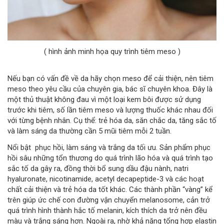
( hình ảnh minh họa quy trình tiêm meso )
Nếu bạn có vấn đề về da hãy chọn meso để cải thiện, nên tiêm
meso theo yêu cầu của chuyên gia, bác sĩ chuyên khoa. Đây là
một thủ thuật không đau vì một loại kem bôi được sử dụng
trước khi tiêm, số lần tiêm meso và lượng thuốc khác nhau đối
với từng bệnh nhân. Cụ thể: trẻ hóa da, săn chắc da, tăng sắc tố
và làm sáng da thường cần 5 mũi tiêm mỗi 2 tuần.
Nổi bật phục hồi, làm sáng và trắng da tối ưu. Sản phẩm phục
hồi sâu những tổn thương do quá trình lão hóa và quá trình tạo
sắc tố da gây ra, đồng thời bổ sung dầu đậu nành, natri
hyaluronate, nicotinamide, acetyl decapeptide-3 và các hoạt
chất cải thiện và trẻ hóa da tốt khác. Các thành phần “vàng” kể
trên giúp ức chế con đường vận chuyển melanosome, cản trở
quá trình hình thành hắc tố melanin, kích thích da trở nên đều
màu và trắng sáng hơn. Ngoài ra, nhờ khả năng tổng hợp elastin