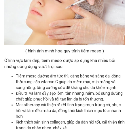
( hình ảnh minh họa quy trình tiêm meso )
Ở lĩnh vực làm đẹp, tiêm meso được áp dụng khá nhiều bởi
những công dụng vượt trội sau:
Tiêm meso dưỡng ẩm tức thì, căng bóng và sáng da, đồng
thời cung cấp vitamin C giúp da mềm mại, mịn màng và
sáng hồng, tăng cường sức đề kháng cho da khỏe mạnh.
Điều trị và làm đầy sẹo lõm, tàn nhang, nám, bổ sung dưỡng
chất giúp phục hồi và tái tạo làn da bị tổn thương.
Mesotherapy cải thiện rõ rệt tình trạng mụn trứng cá, phục
hồi và làm đều màu da, đồng thời kích thích mọc tóc nhanh
hơn.
Kích thích sản sinh collagen, giúp da đàn hồi tốt, cải thiện tình
trạng da nhăn nheo, chảy xệ.