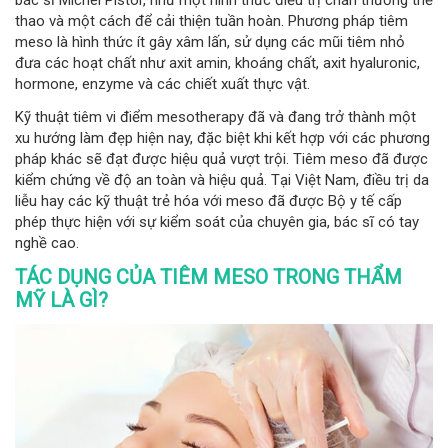
thao và một cách để cải thiện tuần hoàn. Phương pháp tiêm
meso là hình thức ít gây xâm lấn, sử dụng các mũi tiêm nhỏ
đưa các hoạt chất như axit amin, khoáng chất, axit hyaluronic,
hormone, enzyme và các chiết xuất thực vật.
Kỹ thuật tiêm vi điểm mesotherapy đã và đang trở thành một
xu hướng làm đẹp hiện nay, đặc biệt khi kết hợp với các phương
pháp khác sẽ đạt được hiệu quả vượt trội. Tiêm meso đã được
kiểm chứng về độ an toàn và hiệu quả. Tại Việt Nam, điều trị da
liễu hay các kỹ thuật trẻ hóa với meso đã được Bộ y tế cấp
phép thực hiện với sự kiểm soát của chuyên gia, bác sĩ có tay
nghề cao.
TÁC DỤNG CỦA TIÊM MESO TRONG THẨM
MỸ LÀ GÌ?