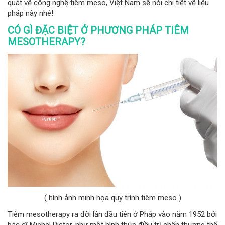
quát về công nghệ tiêm meso, Việt Nam sẽ nói chi tiết về liệu
pháp này nhé!
CÓ GÌ ĐẶC BIỆT Ở PHƯƠNG PHÁP TIÊM
MESOTHERAPY?
( hình ảnh minh họa quy trình tiêm meso )
Tiêm mesotherapy ra đời lần đầu tiên ở Pháp vào năm 1952 bởi
bác sĩ Michel Pistor, như một hình thức điều trị chấn thương thể