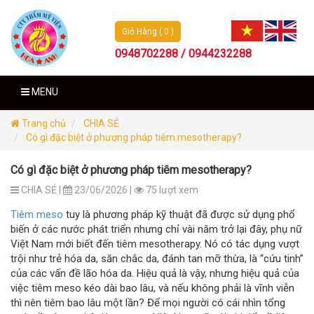
Giỏ Hàng ( 0 )
0948702288 / 0944232288
MENU
Trang chủ
CHIA SẺ
Có gì đặc biệt ở phương pháp tiêm mesotherapy?
Có gì đặc biệt ở phương pháp tiêm mesotherapy?
CHIA SẺ |
23/06/2026 |
75 lượt xem
Tiêm meso
tuy là phương pháp kỹ thuật đã được sử dụng phổ
biến ở các nước phát triển nhưng chỉ vài năm trở lại đây, phụ nữ
Việt Nam mới biết đến tiêm mesotherapy. Nó có tác dụng vượt
trội như trẻ hóa da, săn chắc da, đánh tan mỡ thừa, là “cứu tinh”
của các vấn đề lão hóa da. Hiệu quả là vậy, nhưng hiệu quả của
việc tiêm meso kéo dài bao lâu, và nếu không phải là vĩnh viễn
thì nên tiêm bao lâu một lần? Để mọi người có cái nhìn tổng