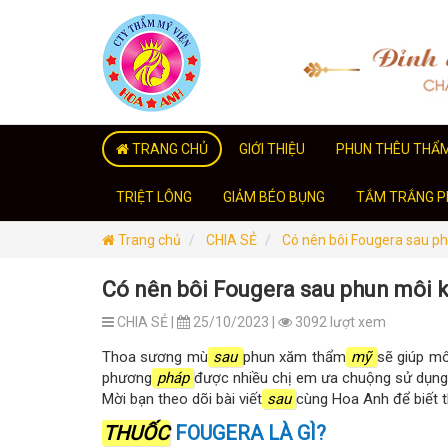
TRANG CHỦ
GIỚI THIỆU
PHUN THÊU THẨ
TRIỆT LÔNG
GIẢM BÉO BỤNG
TẮM TRẮNG PH
Trang chủ
CHIA SẺ
Có nên bôi Fougera sau p
Có nên bôi Fougera sau phun môi 
CHIA SẺ |
25/10/2023 |
3092 lượt xem
Thoa sương mù
sau
phun xăm thẩm
mỹ
sẽ giúp mô
phương
pháp
được nhiều chị em ưa chuộng sử dụng 
Mời bạn theo dõi bài viết
sau
cùng Hoa Anh để biết t
THUỐC
FOUGERA LÀ GÌ?