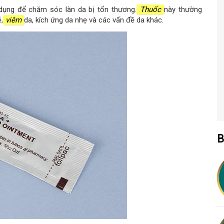
ụng để chăm sóc làn da bị tổn thương.
Thuốc
này thường
,
viêm
da, kích ứng da nhẹ và các vấn đề da khác.
B