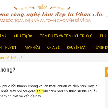
M MỸ
ĐIỀU TRỊ DA
TIÊM FILLER VÀ TIÊM ĐIỀU TRỊ SẸO
PHẪ
I THUYỀN .
MỸ PHẨM
CHIA SẺ
KHUYỄN MÃI
TUYỂN D
hun môi không?
không?
i phục hồi nhanh chóng và lên màu chuẩn và đẹp hơn. Đây là
nhất. Vậy bôi fougera
sau
khi bơm môi có thực sự hiệu quả?
hêm chi tiết về vấn đề này.