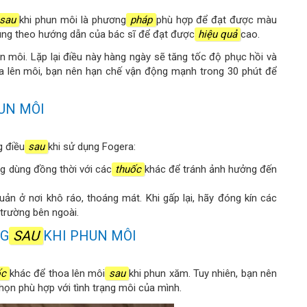
sau
khi phun môi là phương
pháp
phù hợp để đạt được màu
úng theo hướng dẫn của bác sĩ để đạt được
hiệu quả
cao.
 môi. Lặp lại điều này hàng ngày sẽ tăng tốc độ phục hồi và
ra lên môi, bạn nên hạn chế vận động mạnh trong 30 phút để
UN MÔI
g điều
sau
khi sử dụng Fogera:
g dùng đồng thời với các
thuốc
khác để tránh ảnh hưởng đến
uản ở nơi khô ráo, thoáng mát. Khi gấp lại, hãy đóng kín các
 trường bên ngoài.
NG
SAU
KHI PHUN MÔI
ốc
khác để thoa lên môi
sau
khi phun xăm. Tuy nhiên, bạn nên
chọn phù hợp với tình trạng môi của mình.