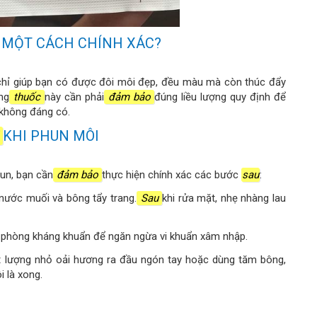
 MỘT CÁCH CHÍNH XÁC?
chỉ giúp bạn có được đôi môi đẹp, đều màu mà còn thúc đẩy
ng
thuốc
này cần phải
đảm bảo
đúng liều lượng quy định để
 không đáng có.
U
KHI PHUN MÔI
hun, bạn cần
đảm bảo
thực hiện chính xác các bước
sau
:
nước muối và bông tẩy trang.
Sau
khi rửa mặt, nhẹ nhàng lau
à phòng kháng khuẩn để ngăn ngừa vi khuẩn xâm nhập.
ột lượng nhỏ oải hương ra đầu ngón tay hoặc dùng tăm bông,
 là xong.