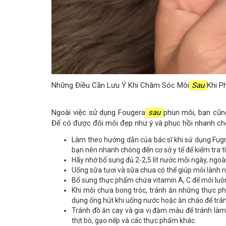
Những Điều Cần Lưu Ý Khi Chăm Sóc Môi
Sau
Khi 
Ngoài việc sử dụng Fougera
sau
phun môi, bạn cũ
Để có được đôi môi đẹp như ý và phục hồi nhanh chó
Làm theo hướng dẫn của bác sĩ khi sử dụng Fugr
bạn nên nhanh chóng đến cơ sở y tế để kiểm tra tình
Hãy nhớ bổ sung đủ 2-2,5 lít nước mỗi ngày, ngoà
Uống sữa tươi và sữa chua có thể giúp môi lành 
Bổ sung thực phẩm chứa vitamin A, C để môi luô
Khi môi chưa bong tróc, tránh ăn những thực p
dụng ống hút khi uống nước hoặc ăn cháo để trán
Tránh đồ ăn cay và gia vị đậm màu để tránh làm
thịt bò, gạo nếp và các thực phẩm khác.