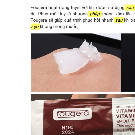
Fougera hoạt động tuyệt vời khi được sử dụng
sau
da. Phun môi tuy là phương
pháp
không xâm lấn n
Fougera sẽ giúp quá trình phục hồi nhanh
sau
khi x
sẹo
không mong muốn,…