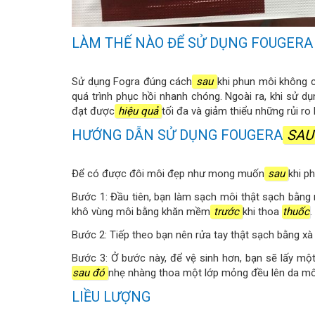
LÀM THẾ NÀO ĐỂ SỬ DỤNG FOUGERA
Sử dụng Fogra đúng cách
sau
khi phun môi không 
quá trình phục hồi nhanh chóng. Ngoài ra, khi sử dụ
đạt được
hiệu quả
tối đa và giảm thiểu những rủi ro
HƯỚNG DẪN SỬ DỤNG FOUGERA
SA
Để có được đôi môi đẹp như mong muốn
sau
khi p
Bước 1: Đầu tiên, bạn làm sạch môi thật sạch bằng 
khô vùng môi bằng khăn mềm
trước
khi thoa
thuốc
.
Bước 2: Tiếp theo bạn nên rửa tay thật sạch bằng x
Bước 3: Ở bước này, để vệ sinh hơn, bạn sẽ lấy m
sau đó
nhẹ nhàng thoa một lớp mỏng đều lên da môi
LIỀU LƯỢNG