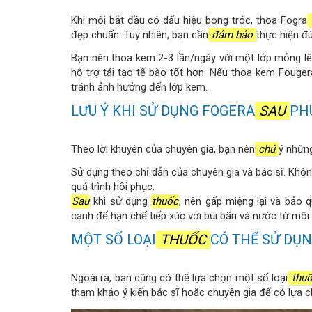
Khi môi bắt đầu có dấu hiệu bong tróc, thoa Fogra
đẹp chuẩn. Tuy nhiên, bạn cần
đảm bảo
thực hiện đ
Bạn nên thoa kem 2-3 lần/ngày với một lớp mỏng lên
hỗ trợ tái tạo tế bào tốt hơn. Nếu thoa kem Fouge
tránh ảnh hưởng đến lớp kem.
LƯU Ý KHI SỬ DỤNG FOGERA
SAU
PH
Theo lời khuyên của chuyên gia, bạn nên
chú
ý nhữn
Sử dụng theo chỉ dẫn của chuyên gia và bác sĩ. Khôn
quá trình hồi phục.
Sau
khi sử dụng
thuốc
, nên gấp miệng lại và bảo q
cạnh để hạn chế tiếp xúc với bụi bẩn và nước từ môi
MỘT SỐ LOẠI
THUỐC
CÓ THỂ SỬ DỤ
Ngoài ra, bạn cũng có thể lựa chọn một số loại
thu
tham khảo ý kiến ​​bác sĩ hoặc chuyên gia để có lựa 