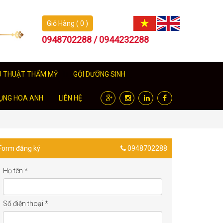
Giỏ Hàng ( 0 )
0948702288 / 0944232288
U THUẬT THẨM MỸ
GỘI DƯỠNG SINH
ỤNG HOA ANH
LIÊN HỆ
Form đăng ký
0948702288
Họ tên
*
Số điện thoại
*