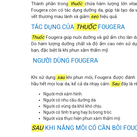
Thành phần trong
thuốc
chứa hàm lượng lớn vita
Fougera còn có tác dụng dưỡng da, giúp tái tạo da và
vết thương mau lành và giảm
sẹo
hiệu quả.
TÁC DỤNG CỦA
THUỐC
FOUGERA
Thuốc
Fougera giúp nuôi dưỡng và giữ ẩm cho làn da 
Do hàm lượng dưỡng chất và độ ẩm cao nên sử dụ
bạn, đặc biệt là khi phun xăm thẩm mỹ.
NGƯỜI DÙNG FOUGERA
Khi sử dụng
sau
khi phun môi, Fougera được đánh g
hầu hết mọi loại da, kể cả da nhạy cảm.
Sau
đây là 
Người mới xăm hình.
Người có nhu cầu dưỡng da.
Người có vùng da khô khó chịu.
Người có tình trạng hay bị bong tróc.
Người vừa thực hiện phun xăm thẩm mỹ.
SAU
KHI NÂNG MÔI CÓ CẦN BÔI FO