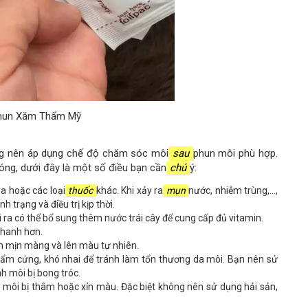
Phun Xăm Thẩm Mỹ
ng nên áp dụng chế độ chăm sóc môi
sau
phun môi phù hợp.
ng, dưới đây là một số điều bạn cần
chú
ý:
a hoặc các loại
thuốc
khác. Khi xảy ra
mụn
nước, nhiễm trùng,…,
 trạng và điều trị kịp thời.
i ra có thể bổ sung thêm nước trái cây để cung cấp đủ vitamin.
nhanh hơn.
n mịn màng và lên màu tự nhiên.
hẩm cứng, khó nhai để tránh làm tổn thương da môi. Bạn nên sử
h môi bị bong tróc.
 môi bị thâm hoặc xỉn màu. Đặc biệt không nên sử dụng hải sản,