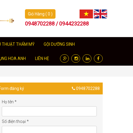
Giỏ Hàng ( 0 )
0948702288 / 0944232288
U THUẬT THẨM MỸ
GỘI DƯỠNG SINH
ỤNG HOA ANH
LIÊN HỆ
Form đăng ký
0948702288
Họ tên
*
Số điện thoại
*