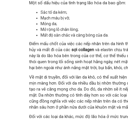
Một số dấu hiệu của tình trạng lão hóa da bao gồm:
Sắc tố da kém;
Mạch máu bị vỡ;
Mỏng da;
Mở rộng lỗ chân lông;
Mất độ săn chắc và căng bóng của da.
Điểm mấu chốt của việc các nếp nhăn trên da hình th
hủy và mất đi của các
sợi collagen
và elastin chịu tr
này là do lão hóa bên trong của cơ thể, cơ thể thiếu
thói quen trong lối sống sinh hoạt hằng ngày, nét mặt
hại bên ngoài như ánh nắng mặt trời, bụi bẩn, khói, ch
Về mặt di truyền, đối với làn da khô, có thể xuất hi
mịn màng hơn. Đối với da nhiều dầu bị nhờn thường 
tạo ra vẻ căng mọng cho da. Do đó, da nhờn sẽ ít nế
mặt. Da nhờn thường có tính dày hơn so với các loại
cũng đồng nghĩa với việc các nếp nhăn trên da có thể
nhăn sâu hơn ở phần nửa dưới của khuôn mặt và mấ
Đối với các loại da khác, mức độ lão hóa ở mức trun