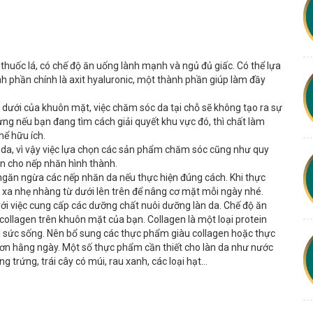
thuốc lá, có chế độ ăn uống lành mạnh và ngủ đủ giấc. Có thể lựa
 phần chính là axit hyaluronic, một thành phần giúp làm đầy
 dưới của khuôn mặt, việc chăm sóc da tại chỗ sẽ không tạo ra sự
ưng nếu bạn đang tìm cách giải quyết khu vực đó, thì chất làm
ể hữu ích.
i da, vì vậy việc lựa chọn các sản phẩm chăm sóc cũng như quy
ện cho nếp nhăn hình thành.
ngăn ngừa các nếp nhăn da nếu thực hiện đúng cách. Khi thực
a nhẹ nhàng từ dưới lên trên để nâng cơ mặt mỗi ngày nhé.
ới việc cung cấp các dưỡng chất nuôi dưỡng làn da. Chế độ ăn
 collagen trên khuôn mặt của bạn. Collagen là một loại protein
àn sức sống. Nên bổ sung các thực phẩm giàu collagen hoặc thực
ơn hằng ngày. Một số thực phẩm cần thiết cho làn da như nước
g trứng, trái cây có múi, rau xanh, các loại hạt...