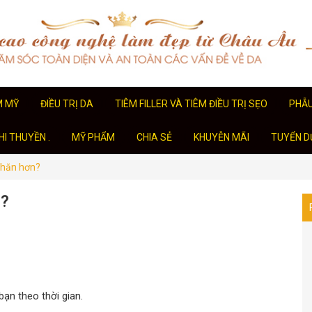
M MỸ
ĐIỀU TRỊ DA
TIÊM FILLER VÀ TIÊM ĐIỀU TRỊ SẸO
PHẪ
I THUYỀN .
MỸ PHẨM
CHIA SẺ
KHUYỄN MÃI
TUYỂN D
 nhăn hơn?
n?
ạn theo thời gian.