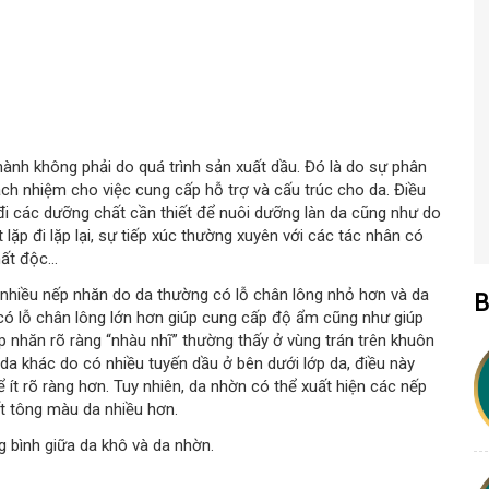
ành không phải do quá trình sản xuất dầu. Đó là do sự phân
ách nhiệm cho việc cung cấp hỗ trợ và cấu trúc cho da. Điều
 đi các dưỡng chất cần thiết để nuôi dưỡng làn da cũng như do
 lặp đi lặp lại, sự tiếp xúc thường xuyên với các tác nhân có
ất độc...
ện nhiều nếp nhăn do da thường có lỗ chân lông nhỏ hơn và da
B
có lỗ chân lông lớn hơn giúp cung cấp độ ẩm cũng như giúp
p nhăn rõ ràng “nhàu nhĩ” thường thấy ở vùng trán trên khuôn
 da khác do có nhiều tuyến dầu ở bên dưới lớp da, điều này
 ít rõ ràng hơn. Tuy nhiên, da nhờn có thể xuất hiện các nếp
t tông màu da nhiều hơn.
g bình giữa da khô và da nhờn.