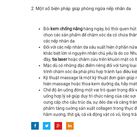
2. Một số biện pháp giúp phòng ngừa nếp nhăn da
Bôi
kem chống nắng
hàng ngày, bỏ thói quen hút 
chọn các sản phẩm để chăm sóc da có chứa thành
các nếp nhăn da.
Đối với các nếp nhăn da sâu xuất hiện ở phần nửa
khác biệt lớn vì nguyên nhân chủ yếu là do cơ. Nh
đầy,
tia laser
hoặc châm cứu trên khuôn mặt có th
Mặc dù có những đặc điểm riêng đối với từng loạ
trình chăm sóc da phải phù hợp tránh tạo điều ki
Kỹ thuật massage là một kỹ thuật đơn giản giúp 
hiện massage hoặc thoa kem dưỡng da, hãy mát x
Chế độ ăn uống đóng một vai trò quan trọng đối v
uống hợp lý sẽ giúp duy trì chức năng của các sợi
cung cấp cho cấu trúc da, sự dẻo dai và căng tr
phẩm tăng cường sản xuất collagen trong thực đ
hầm xương, thịt gà, cá và động vật có vỏ, lòng trắn