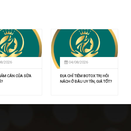
08/2026
04/08/2026
GIẢM CÂN CỦA SỮA
ĐỊA CHỈ TIÊM BOTOX TRỊ HÔI
Ì?
NÁCH Ở ĐÂU UY TÍN, GIÁ TỐT?