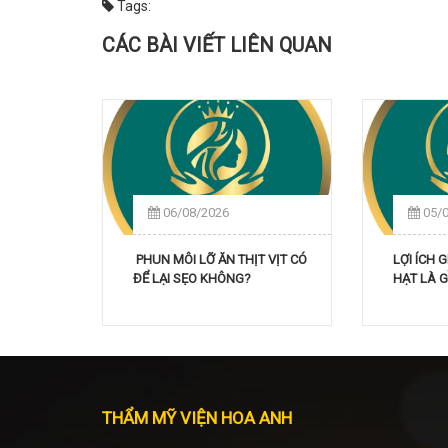
Tags:
CÁC BÀI VIẾT LIÊN QUAN
06/08/2026
05/
PHUN MÔI LỠ ĂN THỊT VỊT CÓ
LỢI ÍCH 
ĐỂ LẠI SẸO KHÔNG?
HẠT LÀ G
THẨM MỸ VIỆN HOA ANH