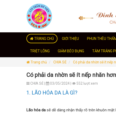
TRANG CHỦ
GIỚI THIỆU
PHUN THÊU THẨ
TRIỆT LÔNG
GIẢM BÉO BỤNG
TẮM TRẮNG PH
Trang chủ
CHIA SẺ
Có phải da nhờn sẽ ít nếp
Có phải da nhờn sẽ ít nếp nhăn hơ
CHIA SẺ |
03/05/2024 |
552 lượt xem
1. LÃO HÓA DA LÀ GÌ?
Lão hóa da
sẽ dễ dàng nhận thấy rõ trên khuôn mặt b