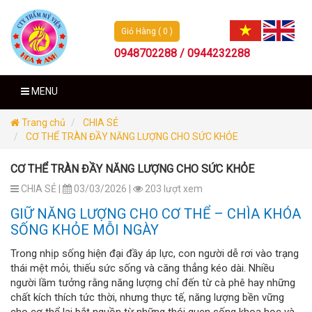
Giỏ Hàng ( 0 )
0948702288 / 0944232288
MENU
Trang chủ
CHIA SẺ
CƠ THỂ TRÀN ĐẦY NĂNG LƯỢNG CHO SỨC KHỎE
CƠ THỂ TRÀN ĐẦY NĂNG LƯỢNG CHO SỨC KHỎE
CHIA SẺ |
03/03/2026 |
203 lượt xem
GIỮ NĂNG LƯỢNG CHO CƠ THỂ – CHÌA KHÓA
SỐNG KHỎE MỖI NGÀY
Trong nhịp sống hiện đại đầy áp lực, con người dễ rơi vào trạng
thái mệt mỏi, thiếu sức sống và căng thẳng kéo dài. Nhiều
người lầm tưởng rằng năng lượng chỉ đến từ cà phê hay những
chất kích thích tức thời, nhưng thực tế, năng lượng bền vững
cho cơ thể lại bắt nguồn từ những thói quen sống khoa học và