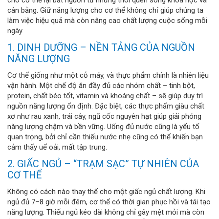
cân bằng. Giữ năng lượng cho cơ thể không chỉ giúp chúng ta
làm việc hiệu quả mà còn nâng cao chất lượng cuộc sống mỗi
ngày.
1. DINH DƯỠNG – NỀN TẢNG CỦA NGUỒN
NĂNG LƯỢNG
Cơ thể giống như một cỗ máy, và thực phẩm chính là nhiên liệu
vận hành. Một chế độ ăn đầy đủ các nhóm chất – tinh bột,
protein, chất béo tốt, vitamin và khoáng chất – sẽ giúp duy trì
nguồn năng lượng ổn định. Đặc biệt, các thực phẩm giàu chất
xơ như rau xanh, trái cây, ngũ cốc nguyên hạt giúp giải phóng
năng lượng chậm và bền vững. Uống đủ nước cũng là yếu tố
quan trọng, bởi chỉ cần thiếu nước nhẹ cũng có thể khiến bạn
cảm thấy uể oải, mất tập trung.
2. GIẤC NGỦ – “TRẠM SẠC” TỰ NHIÊN CỦA
CƠ THỂ
Không có cách nào thay thế cho một giấc ngủ chất lượng. Khi
ngủ đủ 7–8 giờ mỗi đêm, cơ thể có thời gian phục hồi và tái tạo
năng lượng. Thiếu ngủ kéo dài không chỉ gây mệt mỏi mà còn