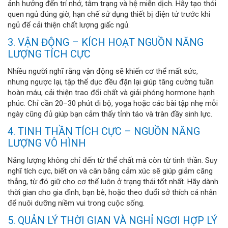
ảnh hưởng đến trí nhớ, tâm trạng và hệ miễn dịch. Hãy tạo thói
quen ngủ đúng giờ, hạn chế sử dụng thiết bị điện tử trước khi
ngủ để cải thiện chất lượng giấc ngủ.
3. VẬN ĐỘNG – KÍCH HOẠT NGUỒN NĂNG
LƯỢNG TÍCH CỰC
Nhiều người nghĩ rằng vận động sẽ khiến cơ thể mất sức,
nhưng ngược lại, tập thể dục đều đặn lại giúp tăng cường tuần
hoàn máu, cải thiện trao đổi chất và giải phóng hormone hạnh
phúc. Chỉ cần 20–30 phút đi bộ, yoga hoặc các bài tập nhẹ mỗi
ngày cũng đủ giúp bạn cảm thấy tỉnh táo và tràn đầy sinh lực.
4. TINH THẦN TÍCH CỰC – NGUỒN NĂNG
LƯỢNG VÔ HÌNH
Năng lượng không chỉ đến từ thể chất mà còn từ tinh thần. Suy
nghĩ tích cực, biết ơn và cân bằng cảm xúc sẽ giúp giảm căng
thẳng, từ đó giữ cho cơ thể luôn ở trạng thái tốt nhất. Hãy dành
thời gian cho gia đình, bạn bè, hoặc theo đuổi sở thích cá nhân
để nuôi dưỡng niềm vui trong cuộc sống.
5. QUẢN LÝ THỜI GIAN VÀ NGHỈ NGƠI HỢP LÝ