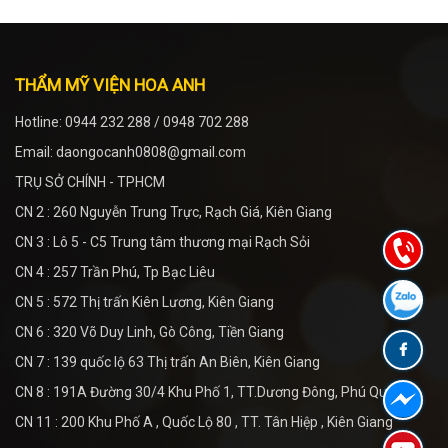
THẨM MỸ VIỆN HOA ANH
Hotline: 0944 232 288 / 0948 702 288
Email: daongocanh0808@gmail.com
TRỤ SỞ CHÍNH - TPHCM
CN 2 : 260 Nguyễn Trung Trực, Rạch Giá, Kiên Giang
CN 3 : Lô 5 - C5 Trung tâm thương mại Rạch Sỏi
CN 4 : 257 Trần Phú, Tp Bạc Liêu
CN 5 : 572 Thị trấn Kiên Lương, Kiên Giang
CN 6 : 320 Võ Duy Linh, Gò Công, Tiền Giang
CN 7 : 139 quốc lộ 63 Thị trấn An Biên, Kiên Giang
CN 8 : 191A Đường 30/4 Khu Phố 1, TT.Dương Đông, Phú Quốc
CN 11 : 200 Khu Phố A , Quốc Lộ 80 , TT. Tân Hiệp , Kiên Giang