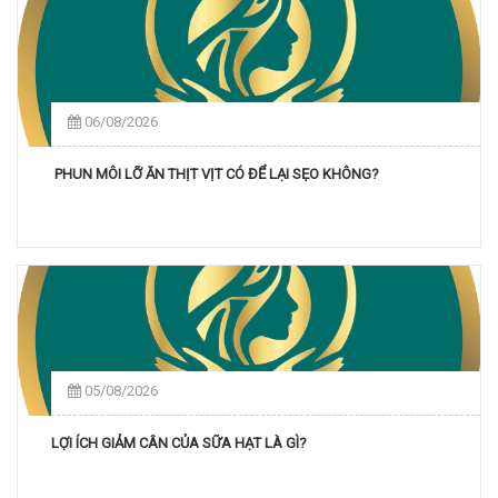
06/08/2026
PHUN MÔI LỠ ĂN THỊT VỊT CÓ ĐỂ LẠI SẸO KHÔNG?
05/08/2026
LỢI ÍCH GIẢM CÂN CỦA SỮA HẠT LÀ GÌ?