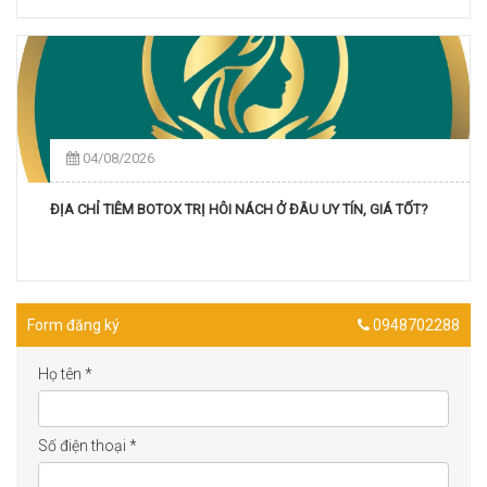
04/08/2026
ĐỊA CHỈ TIÊM BOTOX TRỊ HÔI NÁCH Ở ĐÂU UY TÍN, GIÁ TỐT?
Form đăng ký
0948702288
Họ tên
*
Số điện thoại
*