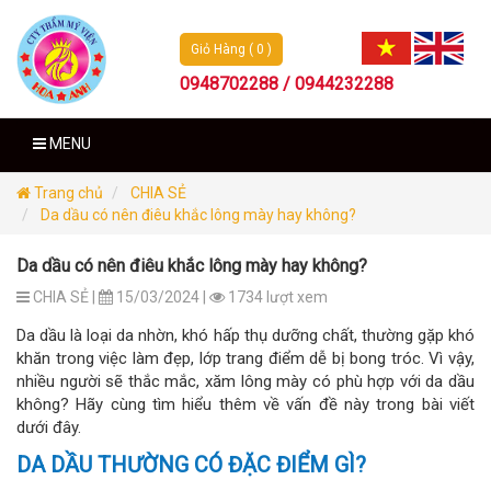
Giỏ Hàng ( 0 )
0948702288 / 0944232288
MENU
Trang chủ
CHIA SẺ
Da dầu có nên điêu khắc lông mày hay không?
Da dầu có nên điêu khắc lông mày hay không?
CHIA SẺ |
15/03/2024 |
1734 lượt xem
Da dầu là loại da nhờn, khó hấp thụ dưỡng chất, thường gặp khó
khăn trong việc làm đẹp, lớp trang điểm dễ bị bong tróc. Vì vậy,
nhiều người sẽ thắc mắc, xăm lông mày có phù hợp với da dầu
không? Hãy cùng tìm hiểu thêm về vấn đề này trong bài viết
dưới đây.
DA DẦU THƯỜNG CÓ ĐẶC ĐIỂM GÌ?