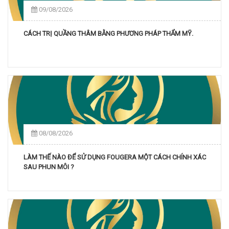
09/08/2026
CÁCH TRỊ QUẦNG THÂM BẰNG PHƯƠNG PHÁP THẨM MỸ.
08/08/2026
LÀM THẾ NÀO ĐỂ SỬ DỤNG FOUGERA MỘT CÁCH CHÍNH XÁC
SAU PHUN MÔI ?