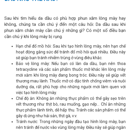
Sau khi tìm hiểu da dầu có phù hợp phun xăm lông mày hay
không, chúng ta cần chú ý đến một câu hỏi: Da dầu sau khi
phun xăm chân mày cần chú ý những gì? Có một số điều bạn
cần chú ý khi lông mày bị rụng.
Hạn chế đổ mồ hôi: Sau khi tạo hình lông mày, nên hạn chế
hoạt động gắng sức để tránh đổ mồ hôi quá nhiều. Điều này
sẽ giúp bạn tránh nhiễm trùng ở vùng điêu khắc.
Bảo vệ lông mày: Nếu bạn có làn da dầu, bạn nên thoa
tetracycline và các sản phẩm thuốc mỡ khác lên lông mày
mới xăm khi lông mày đang bong tróc. Điều này sẽ giúp vết
thương mau lành. Thuốc mỡ có đặc tính chống viêm và nuôi
dưỡng da, rất phù hợp cho những người mới làm quen với
việc tạo hình lông mày.
Chế độ ăn: Không ăn những thực phẩm có thể gây sẹo trên
vết thương như thịt bò, rau muống, gạo nếp… Chỉ ăn những
thực phẩm lành tính, dễ hấp thu. Tránh các sản phẩm có thể
gây dị ứng như hải sản, thịt gà, v.v.
Tránh nước: Trong những ngày đầu tạo hình lông mày, bạn
nên tránh để nước vào vùng lông mày. Điều này sẽ giúp ngăn