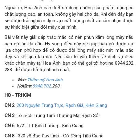
Ngoài ra, Hoa Anh cam kết sử dụng những sản phẩm, dụng cụ
chất lượng cao, an toàn, không gây hại cho da. Khi đến đây bạn
sẽ được trải nghiệm dịch vụ chất lượng nhất và cảm nhận được
sự khác biệt giữa đôi mày của mình.
Bài viết này giải đáp thắc mắc có nên phun xăm lông mày nếu
bạn có làn da dầu. Hy vọng điều này sẽ giúp bạn có được sự
lựa chọn phù hợp để có được đôi lông mày sắc nét, màu sắc
đẹp và kết quả lâu dài. Nếu cần tư vấn thêm về dịch vụ điêu
khắc chân mày tại Hoa Anh, bạn có thể gọi tới hotline 0944 232
288 để được hỗ trợ nhanh nhất.
Web:
Thẩm
mỹ
Hoa Anh
Hotline:
0948.702.
288.
HQ - TP.HCM
CN 2
:
260 Nguyễn Trung Trực, Rạch Giá, Kiên Giang
CN 3
: Lô 5-c5 Trung Tâm Thương Mại Rạch Sỏi
CN 6:
572 - TT Kiên Lương - Kiên Giang
CN 8
: 320 võ đạo Duy Linh - Gò
Cô
ng Tiền Giang