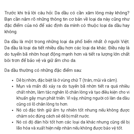
Trước khi trả lời câu hỏi: Da dầu có cần xăm lông mày không?
Bạn cần nắm rõ những thông tin cơ bản về loại da này cũng như
đặc điểm của nó để xác định da mình có thuộc loại da dầu hay
không.
Da dầu là một trong những loại da phổ biến nhất ở người Việt.
Da dầu là loại da tiết nhiều dầu hơn các loại da khác. Điều này là
do tuyến bã nhờn hoạt động mạnh hơn và tiết ra lượng lớn chất
bôi trơn để bảo vệ và giữ ẩm cho da.
Da dầu thường có những đặc điểm sau:
Dễ bị nhờn, đặc biệt là ở vùng chữ T (trán, mũi và cằm).
Mụn và mẩn đỏ xảy ra do tuyến bã nhờn tiết ra quá nhiều
chất nhờn, làm tắc nghẽn lỗ chân lông và tạo điều kiện cho vi
khuẩn gây mụn phát triển. Vì vậy, những người có làn da dầu
cũng có lỗ chân lông to hơn.
Nó có đặc tính giữ ẩm tự nhiên tốt nhưng nếu không được
chăm sóc đúng cách sẽ dễ bị mất nước.
Nó có độ đàn hồi tốt hơn các loại da khác nhưng cũng dễ bị
lão hóa và xuất hiện nếp nhăn nếu không được bảo vệ tốt.