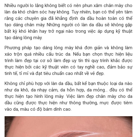
Nhiều người lo lắng không biết có nên phun xăm chân mày cho
làn da khó chăm sóc hay không. Tuy nhiên, bạn có thể yên tâm
rằng các chuyên gia đã khẳng định da dầu hoàn toàn có thể
tạo dáng chân mày. Những người có làn da dầu sẽ không gặp
bất kỳ khó khăn hay trở ngại nào trong việc áp dụng kỹ thuật
tạo dáng lông mày.
Phương pháp tạo dáng lông mày khá đơn giản và không làm
xáo trộn quá nhiều cấu trúc da. Nếu bạn chọn thực hiện liệu
trình làm đẹp tại cơ sở làm đẹp uy tín thì quy trình khắc được
thực hiện bởi các kỹ thuật viên có tay nghề cao, đảm bảo sự
tinh tế, tỉ mỉ và đạt tiêu chuẩn cao nhất về vẻ đẹp.
Không chỉ phù hợp với làn da dầu, bất kể bạn thuộc loại da nào
như da khô, da nhạy cảm, da hỗn hợp, da mỏng… đều có thể
thực hiện tạo hình lông mày. Việc làm đẹp chân mày cho da
dầu cũng được thực hiện như thông thường, mực được tiêm
vào da, màu có độ bám dính cao.