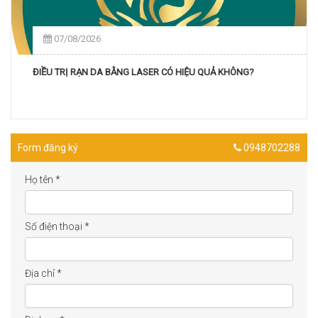
07/08/2026
ĐIỀU TRỊ RẠN DA BẰNG LASER CÓ HIỆU QUẢ KHÔNG?
Form đăng ký
0948702288
Họ tên
*
Số điện thoại
*
Địa chỉ
*