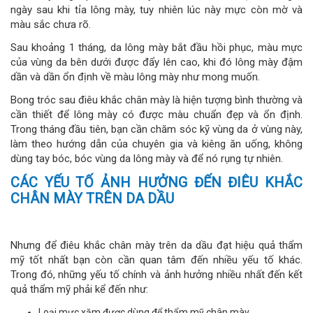
ngày sau khi tỉa lông mày, tuy nhiên lúc này mực còn mờ và
màu sắc chưa rõ.
Sau khoảng 1 tháng, da lông mày bắt đầu hồi phục, màu mực
của vùng da bên dưới được đẩy lên cao, khi đó lông mày đậm
dần và dần ổn định về màu lông mày như mong muốn.
Bong tróc sau điêu khắc chân mày là hiện tượng bình thường và
cần thiết để lông mày có được màu chuẩn đẹp và ổn định.
Trong tháng đầu tiên, bạn cần chăm sóc kỹ vùng da ở vùng này,
làm theo hướng dẫn của chuyên gia và kiêng ăn uống, không
dùng tay bóc, bóc vùng da lông mày và để nó rụng tự nhiên.
CÁC YẾU TỐ ẢNH HƯỞNG ĐẾN ĐIÊU KHẮC
CHÂN MÀY TRÊN DA DẦU
Nhưng để điêu khắc chân mày trên da dầu đạt hiệu quả thẩm
mỹ tốt nhất bạn còn cần quan tâm đến nhiều yếu tố khác.
Trong đó, những yếu tố chính và ảnh hưởng nhiều nhất đến kết
quả thẩm mỹ phải kể đến như:
Loại mực xăm được dùng để thẩm mỹ chân mày