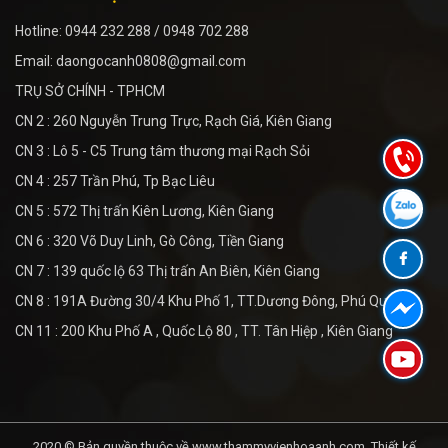
Hotline: 0944 232 288 / 0948 702 288
Email: daongocanh0808@gmail.com
TRỤ SỞ CHÍNH - TPHCM
CN 2 : 260 Nguyễn Trung Trực, Rạch Giá, Kiên Giang
CN 3 : Lô 5 - C5 Trung tâm thương mại Rạch Sỏi
CN 4 : 257 Trần Phú, Tp Bạc Liêu
CN 5 : 572 Thị trấn Kiên Lương, Kiên Giang
CN 6 : 320 Võ Duy Linh, Gò Công, Tiền Giang
CN 7 : 139 quốc lộ 63 Thị trấn An Biên, Kiên Giang
CN 8 : 191A Đường 30/4 Khu Phố 1, TT.Dương Đông, Phú Quốc
CN 11 : 200 Khu Phố A , Quốc Lộ 80 , TT. Tân Hiệp , Kiên Giang
2020 © Bản quyền thuộc về www.thammyvienhoaanh.com.
Thiết kế