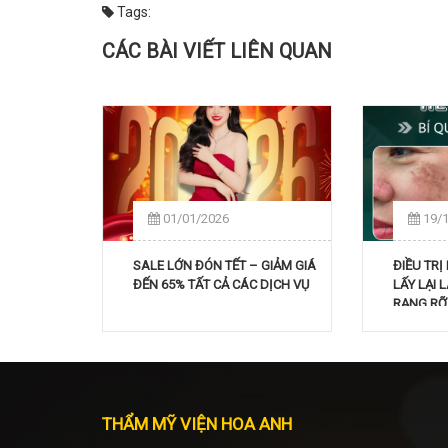
Tags:
CÁC BÀI VIẾT LIÊN QUAN
01/01/2026
19/
SALE LỚN ĐÓN TẾT – GIẢM GIÁ
ĐIỀU TR
ĐẾN 65% TẤT CẢ CÁC DỊCH VỤ
LẤY LẠI 
RẠNG RỠ
MỸ VIỆN
THẨM MỸ VIỆN HOA ANH