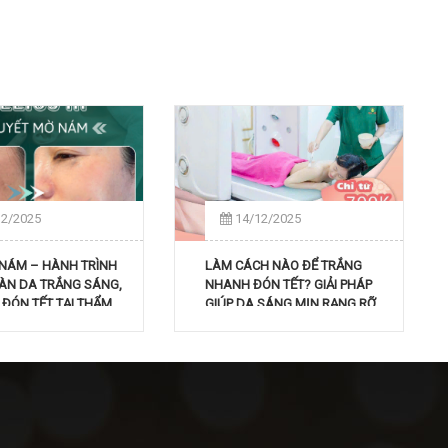
12/2025
14/12/2025
Ị NÁM – HÀNH TRÌNH
LÀM CÁCH NÀO ĐỂ TRẮNG
LÀN DA TRẮNG SÁNG,
NHANH ĐÓN TẾT? GIẢI PHÁP
 ĐÓN TẾT TẠI THẨM
GIÚP DA SÁNG MỊN RẠNG RỠ
 HOA ANH
TRONG THỜI GIAN NGẮN