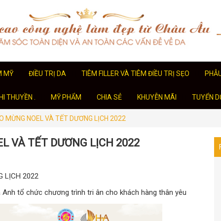
M MỸ
ĐIỀU TRỊ DA
TIÊM FILLER VÀ TIÊM ĐIỀU TRỊ SẸO
PHẪ
I THUYỀN .
MỸ PHẨM
CHIA SẺ
KHUYỄN MÃI
TUYỂN D
HÀO MỪNG NOEL VÀ TẾT DƯƠNG LỊCH 2022
EL VÀ TẾT DƯƠNG LỊCH 2022
 LỊCH 2022
nh tổ chức chương trình tri ân cho khách hàng thân yêu