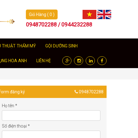
Giỏ Hàng ( 0 )
0948702288 / 0944232288
U THUẬT THẨM MỸ
GỘI DƯỠNG SINH
ỤNG HOA ANH
LIÊN HỆ
Form đăng ký
0948702288
Họ tên
*
Số điện thoại
*