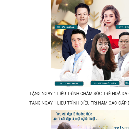
TẶNG NGAY 1 LIỆU TRÌNH CHĂM SÓC TRẺ HOÁ DA C
TẶNG NGAY 1 LIỆU TRÌNH ĐIỀU TRỊ NÁM CAO CẤP B