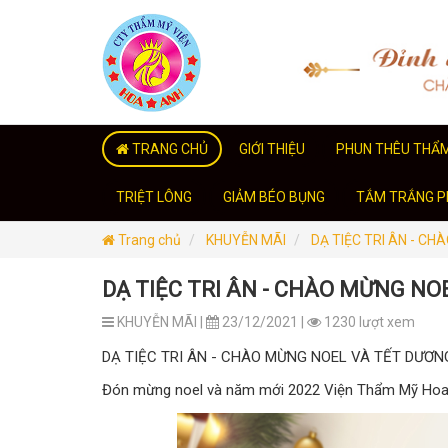
TRANG CHỦ
GIỚI THIỆU
PHUN THÊU THẨ
TRIỆT LÔNG
GIẢM BÉO BỤNG
TẮM TRẮNG PH
Trang chủ
KHUYỄN MÃI
DẠ TIỆC TRI ÂN - C
DẠ TIỆC TRI ÂN - CHÀO MỪNG NO
KHUYỄN MÃI |
23/12/2021 |
1230 lượt xem
DẠ TIỆC TRI ÂN - CHÀO MỪNG NOEL VÀ TẾT DƯƠNG
Đón mừng noel và năm mới 2022 Viện Thẩm Mỹ Hoa A