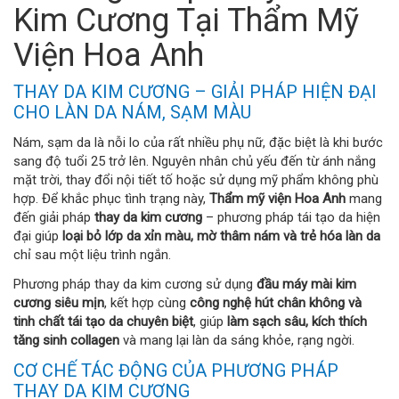
Kim Cương Tại Thẩm Mỹ
Viện Hoa Anh
THAY DA KIM CƯƠNG – GIẢI PHÁP HIỆN ĐẠI
CHO LÀN DA NÁM, SẠM MÀU
Nám, sạm da là nỗi lo của rất nhiều phụ nữ, đặc biệt là khi bước
sang độ tuổi 25 trở lên. Nguyên nhân chủ yếu đến từ ánh nắng
mặt trời, thay đổi nội tiết tố hoặc sử dụng mỹ phẩm không phù
hợp. Để khắc phục tình trạng này,
Thẩm mỹ viện Hoa Anh
mang
đến giải pháp
thay da kim cương
– phương pháp tái tạo da hiện
đại giúp
loại bỏ lớp da xỉn màu, mờ thâm nám và trẻ hóa làn da
chỉ sau một liệu trình ngắn.
Phương pháp thay da kim cương sử dụng
đầu máy mài kim
cương siêu mịn
, kết hợp cùng
công nghệ hút chân không và
tinh chất tái tạo da chuyên biệt
, giúp
làm sạch sâu, kích thích
tăng sinh collagen
và mang lại làn da sáng khỏe, rạng ngời.
CƠ CHẾ TÁC ĐỘNG CỦA PHƯƠNG PHÁP
THAY DA KIM CƯƠNG