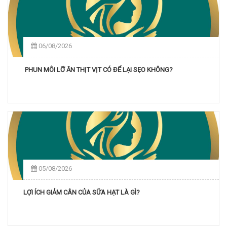
06/08/2026
PHUN MÔI LỠ ĂN THỊT VỊT CÓ ĐỂ LẠI SẸO KHÔNG?
05/08/2026
LỢI ÍCH GIẢM CÂN CỦA SỮA HẠT LÀ GÌ?