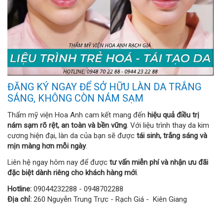
ĐĂNG KÝ NGAY ĐỂ SỞ HỮU LÀN DA TRẮNG
SÁNG, KHÔNG CÒN NÁM SẠM
Thẩm mỹ viện Hoa Anh cam kết mang đến
hiệu quả điều trị
nám sạm rõ rệt, an toàn và bền vững
. Với liệu trình thay da kim
cương hiện đại, làn da của bạn sẽ được
tái sinh, trắng sáng và
mịn màng hơn mỗi ngày
.
Liên hệ ngay hôm nay để được
tư vấn miễn phí và nhận ưu đãi
đặc biệt dành riêng cho khách hàng mới
.
Hotline:
09044232288 - 0948702288
Địa chỉ:
260 Nguyễn Trung Trực - Rạch Giá - Kiên Giang