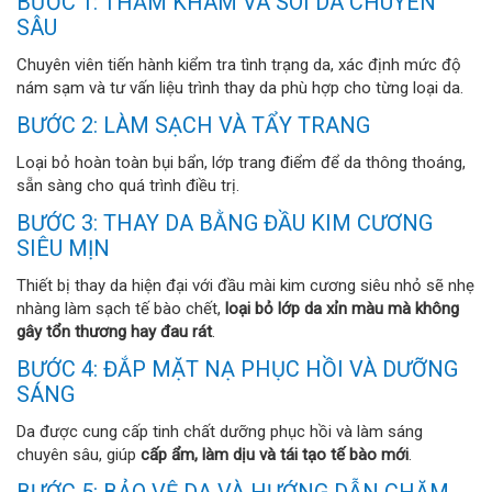
BƯỚC 1: THĂM KHÁM VÀ SOI DA CHUYÊN
SÂU
Chuyên viên tiến hành kiểm tra tình trạng da, xác định mức độ
nám sạm và tư vấn liệu trình thay da phù hợp cho từng loại da.
BƯỚC 2: LÀM SẠCH VÀ TẨY TRANG
Loại bỏ hoàn toàn bụi bẩn, lớp trang điểm để da thông thoáng,
sẵn sàng cho quá trình điều trị.
BƯỚC 3: THAY DA BẰNG ĐẦU KIM CƯƠNG
SIÊU MỊN
Thiết bị thay da hiện đại với đầu mài kim cương siêu nhỏ sẽ nhẹ
nhàng làm sạch tế bào chết,
loại bỏ lớp da xỉn màu mà không
gây tổn thương hay đau rát
.
BƯỚC 4: ĐẮP MẶT NẠ PHỤC HỒI VÀ DƯỠNG
SÁNG
Da được cung cấp tinh chất dưỡng phục hồi và làm sáng
chuyên sâu, giúp
cấp ẩm, làm dịu và tái tạo tế bào mới
.