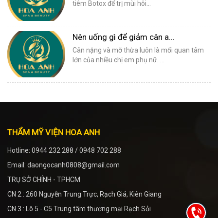
tiêm Botox để trị mùi hôi...
Nên uống gì để giảm cân a...
Cân nặng và mỡ thừa luôn là mối quan tâm
lớn của nhiều chị em phụ nữ. ...
THẨM MỸ VIỆN HOA ANH
Hotline: 0944 232 288 / 0948 702 288
Email: daongocanh0808@gmail.com
TRỤ SỞ CHÍNH - TPHCM
CN 2 : 260 Nguyễn Trung Trực, Rạch Giá, Kiên Giang
CN 3 : Lô 5 - C5 Trung tâm thương mại Rạch Sỏi