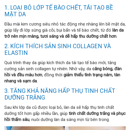
1. LOẠI BỎ LỚP TẾ BÀO CHẾT, TÁI TẠO BỀ
MẶT DA
Đầu mài kim cương siêu nhỏ tác động nhẹ nhàng lên bề mặt da,
giúp lấy đi lớp sừng già cỗi, bụi bẩn và tế bào chết, từ đó
làn da
trở nên mịn màng, tươi sáng và dễ hấp thu dưỡng chất hơn
.
2. KÍCH THÍCH SẢN SINH COLLAGEN VÀ
ELASTIN
Quá trình thay da giúp kích thích da tái tạo tế bào mới, tăng
cường sản sinh collagen tự nhiên. Nhờ vậy, da
căng bóng, đàn
hồi và đều màu hơn
, đồng thời
giảm thiểu tình trạng nám, tàn
nhang và sạm da
.
3. TĂNG KHẢ NĂNG HẤP THỤ TINH CHẤT
DƯỠNG TRẮNG
Sau khi lớp da cũ được loại bỏ, làn da sẽ hấp thụ tinh chất
dưỡng tốt hơn gấp nhiều lần, giúp
tinh chất dưỡng trắng và phục
hồi thấm sâu
, nuôi dưỡng làn da sáng mịn từ bên trong.