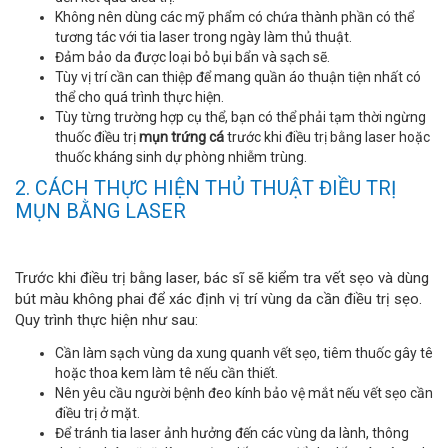
Không nên dùng các mỹ phẩm có chứa thành phần có thể
tương tác với tia laser trong ngày làm thủ thuật.
Đảm bảo da được loại bỏ bụi bẩn và sạch sẽ.
Tùy vị trí cần can thiệp để mang quần áo thuận tiện nhất có
thể cho quá trình thực hiện.
Tùy từng trường hợp cụ thể, bạn có thể phải tạm thời ngừng
thuốc điều trị
mụn trứng cá
trước khi điều trị bằng laser hoặc
thuốc kháng sinh dự phòng nhiễm trùng.
2. CÁCH THỰC HIỆN THỦ THUẬT ĐIỀU TRỊ
MỤN BẰNG LASER
Trước khi điều trị bằng laser, bác sĩ sẽ kiểm tra vết sẹo và dùng
bút màu không phai để xác định vị trí vùng da cần điều trị sẹo.
Quy trình thực hiện như sau:
Cần làm sạch vùng da xung quanh vết sẹo, tiêm thuốc gây tê
hoặc thoa kem làm tê nếu cần thiết.
Nên yêu cầu người bệnh đeo kính bảo vệ mắt nếu vết sẹo cần
điều trị ở mặt.
Để tránh tia laser ảnh hưởng đến các vùng da lành, thông