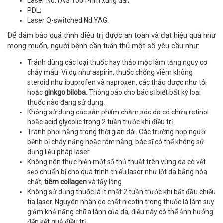
Laser Nd:YAG 1064-nm xung dài;
PDL;
Laser Q-switched Nd:YAG.
Để đảm bảo quá trình điều trị được an toàn và đạt hiệu quả như
mong muốn, người bệnh cần tuân thủ một số yêu cầu như:
Tránh dùng các loại thuốc hay thảo mộc làm tăng nguy cơ
chảy máu. Ví dụ như aspirin, thuốc chống viêm không
steroid như ibuprofen và naproxen, các thảo dược như tỏi
hoặc
ginkgo biloba
. Thông báo cho bác sĩ biết bất kỳ loại
thuốc nào đang sử dụng.
Không sử dụng các sản phẩm chăm sóc da có chứa retinol
hoặc acid glycolic trong 2 tuần trước khi điều trị.
Tránh phơi nắng trong thời gian dài. Các trường hợp người
bệnh bị cháy nắng hoặc rám nắng, bác sĩ có thể không sử
dụng liệu pháp laser.
Không nên thực hiện một số thủ thuật trên vùng da có vết
sẹo chuẩn bị cho quá trình chiếu laser như lột da bằng hóa
chất,
tiêm collagen
và tẩy lông.
Không sử dụng thuốc lá ít nhất 2 tuần trước khi bắt đầu chiếu
tia laser. Nguyên nhân do chất nicotin trong thuốc lá làm suy
giảm khả năng chữa lành của da, điều này có thể ảnh hưởng
đến kết quả điều trị.