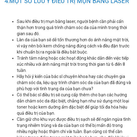
4.MỘT SỐ LƯU Ý ĐIỀU TRỊ MỤN BẰNG LASER
Sau khi điều trị mụn bằng laser, người bệnh cần phải cẩn
thận hơn trong quá trình chăm sóc da của mình trong thời
gian sau đó.
Làn da của bạn sẽ dễ tổn thương hơn do ánh nắng mặt trời,
vì vậy nên bôi kem chống nắng đúng cách và đều đặn trước
khi chuẩn bị ra ngoài là điều bắt buộc.
Tránh tắm nắng hoặc các hoạt động khác dẫn đến việc tiếp
xúc nhiều với ánh nắng mặt trời trong thời gian từ 6 đến 8
tuần.
Hãy hỏi ý kiến của bác sĩ chuyên khoa hay các chuyên gia
chăm sóc da, liệu quy trình chăm sóc da của bạn đã đúng và
phù hợp với tình trạng da của bạn chưa?
Có thể bác sĩ điều trị sẽ cung cấp thêm cho bạn các hướng
dẫn chăm sóc da đặc biệt, chẳng hạn như sử dụng một loại
toner hoặc kem dưỡng ẩm đặc biệt để giúp tối đa hóa hiệu
quả điều trị của bạn.
Cần giữ cho khu vực được điều trị sạch sẽ để ngăn ngừa tình
trạng nhiễm trùng và da của bạn có thể bị mẩn đỏ trong
nhiều ngày hoặc thậm chí vài tuần. Bạn cũng có thể cần