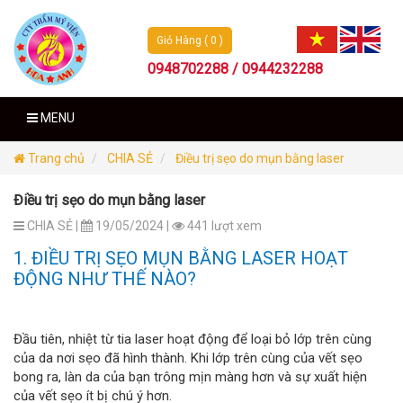
Giỏ Hàng ( 0 )
0948702288 / 0944232288
MENU
Trang chủ
CHIA SẺ
Điều trị sẹo do mụn bằng laser
Điều trị sẹo do mụn bằng laser
CHIA SẺ |
19/05/2024 |
441 lượt xem
1. ĐIỀU TRỊ SẸO MỤN BẰNG LASER HOẠT
ĐỘNG NHƯ THẾ NÀO?
Đầu tiên, nhiệt từ tia laser hoạt động để loại bỏ lớp trên cùng
của da nơi sẹo đã hình thành. Khi lớp trên cùng của vết sẹo
bong ra, làn da của bạn trông mịn màng hơn và sự xuất hiện
của vết sẹo ít bị chú ý hơn.