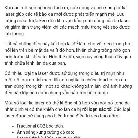
Khi các mô sẹo bị bong tách ra, sức nóng và ánh sáng từ tia
laser giúp các tế bào da mới được phát triển mạnh mẽ. Lưu
lượng máu được kéo đến khu vực bằng sức nóng của tia laser
và giảm tình trạng viêm khi các mạch máu trong vết sẹo được
lưu thông.
Tất cả những điều này kết hợp lại để làm cho vết sẹo trông bớt
nổi lên trên bề mặt da và ít đỏ hơn, khiến chúng trông nhỏ gọn
hơn trước khi điều trị. Hơn thế nữa, việc này cũng thúc đẩy quá
trình chữa lành làn da của bạn.
Có nhiều loại tia laser được sử dụng trong điều trị mụn như
một số loại có tính xâm lấn, có nghĩa là chúng loại bỏ lớp da
trên cùng, trong khi một số khác không xâm lấn, chỉ ảnh hưởng
đến các lớp bên dưới nhưng vẫn bảo tồn bề mặt da.
Một số loại tia laser có thể không phù hợp với một số tone da
nhất định vì có thể khiến cho làn da bị
rối loạn sắc tố.
Các loại
laser được sử dụng phổ biến trong điều trị sẹo bao gồm:
Fractional CO2 bóc tách;
Ánh sáng xung cường độ cao;