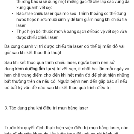
thường bác sĩ sẽ dùng một miếng gạc để che lấp các vùng da
xung quanh vết sẹo.
Bác sĩ sẽ chiếu laser qua mô sẹo. Thỉnh thoảng có thể dùng
nước hoặc nước muối sinh lý để làm giảm nóng khi chiếu tia
laser.
Thực hiện bôi thuốc mỡ và băng sạch để bảo vệ vết sẹo vừa
được chiếu chiếu laser.
Da xung quanh vị trí được chiếu tia laser có thể bị mẩn đỏ vài
giờ sau khi kết thúc thủ thuật.
Sau khi kết thúc quá trình chiếu laser, người bệnh nên sử
dụng
kem dưỡng ẩm
tại vị trí vết sẹo, ít nhất hai lần mỗi ngày và
hạn chế trang điểm cho đến khi hết mẩn đỏ để phát hiện những
bất thường trên da nếu có. Người bệnh nên đến gặp bác sĩ nếu
có bất kỳ vấn đề nào sau khi kết thúc quá trình điều trị.
3. Tác dụng phụ khi điều trị mụn bằng laser
Trước khi quyết định thực hiện việc điều trị mụn bằng laser, các
bác sĩ chuyên khoa da liễu luôn trao đổi với người bệnh về