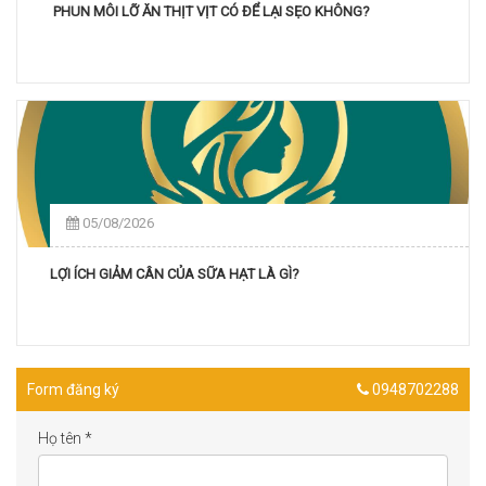
PHUN MÔI LỠ ĂN THỊT VỊT CÓ ĐỂ LẠI SẸO KHÔNG?
05/08/2026
LỢI ÍCH GIẢM CÂN CỦA SỮA HẠT LÀ GÌ?
Form đăng ký
0948702288
Họ tên
*