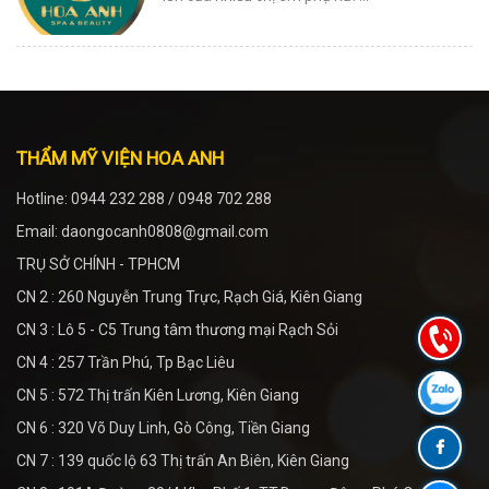
THẨM MỸ VIỆN HOA ANH
Hotline: 0944 232 288 / 0948 702 288
Email: daongocanh0808@gmail.com
TRỤ SỞ CHÍNH - TPHCM
CN 2 : 260 Nguyễn Trung Trực, Rạch Giá, Kiên Giang
CN 3 : Lô 5 - C5 Trung tâm thương mại Rạch Sỏi
CN 4 : 257 Trần Phú, Tp Bạc Liêu
CN 5 : 572 Thị trấn Kiên Lương, Kiên Giang
CN 6 : 320 Võ Duy Linh, Gò Công, Tiền Giang
CN 7 : 139 quốc lộ 63 Thị trấn An Biên, Kiên Giang