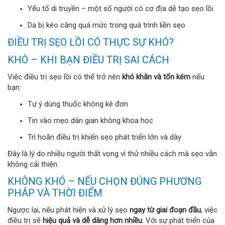
Yếu tố di truyền – một số người có cơ địa dễ tạo sẹo lồi
Da bị kéo căng quá mức trong quá trình liền sẹo
ĐIỀU TRỊ SẸO LỒI CÓ THỰC SỰ KHÓ?
KHÓ – KHI BẠN ĐIỀU TRỊ SAI CÁCH
Việc điều trị sẹo lồi có thể trở nên
khó khăn và tốn kém
nếu
bạn:
Tự ý dùng thuốc không kê đơn
Tin vào mẹo dân gian không khoa học
Trì hoãn điều trị khiến sẹo phát triển lớn và dày
Đây là lý do nhiều người thất vọng vì thử nhiều cách mà sẹo vẫn
không cải thiện.
KHÔNG KHÓ – NẾU CHỌN ĐÚNG PHƯƠNG
PHÁP VÀ THỜI ĐIỂM
Ngược lại, nếu phát hiện và xử lý sẹo
ngay từ giai đoạn đầu
, việc
điều trị sẽ
hiệu quả và dễ dàng hơn nhiều
. Với sự phát triển của