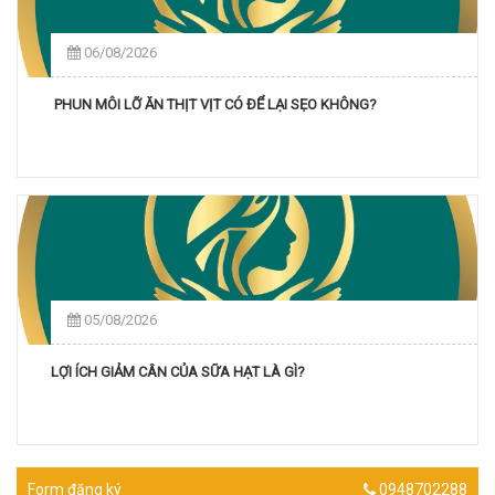
06/08/2026
PHUN MÔI LỠ ĂN THỊT VỊT CÓ ĐỂ LẠI SẸO KHÔNG?
05/08/2026
LỢI ÍCH GIẢM CÂN CỦA SỮA HẠT LÀ GÌ?
Form đăng ký
0948702288