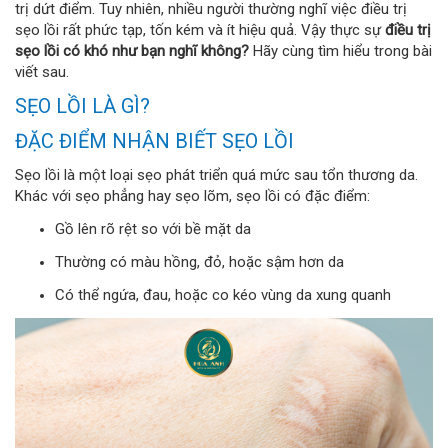
trị dứt điểm. Tuy nhiên, nhiều người thường nghĩ việc điều trị
sẹo lồi rất phức tạp, tốn kém và ít hiệu quả. Vậy thực sự
điều trị
sẹo lồi có khó như bạn nghĩ không?
Hãy cùng tìm hiểu trong bài
viết sau.
SẸO LỒI LÀ GÌ?
ĐẶC ĐIỂM NHẬN BIẾT SẸO LỒI
Sẹo lồi là một loại sẹo phát triển quá mức sau tổn thương da.
Khác với sẹo phẳng hay sẹo lõm, sẹo lồi có đặc điểm:
Gồ lên rõ rệt so với bề mặt da
Thường có màu hồng, đỏ, hoặc sậm hơn da
Có thể ngứa, đau, hoặc co kéo vùng da xung quanh