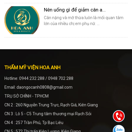
Nên uống gì để giảm cân a...
Cân nặng và mỡ thừa luôn là mối quan tâm
lớn của nhiều chị em phụ nữ. ...
THẨM MỸ VIỆN HOA ANH
Hotline: 0944 232 288 / 0948 702 288
Email: daongocanh0808@gmail.com
TRỤ SỞ CHÍNH - TPHCM
CN 2 : 260 Nguyễn Trung Trực, Rạch Giá, Kiên Giang
CN 3 : Lô 5 - C5 Trung tâm thương mại Rạch Sỏi
CN 4 : 257 Trần Phú, Tp Bạc Liêu
CN 5 : 572 Thị trấn Kiên Lương, Kiên Giang