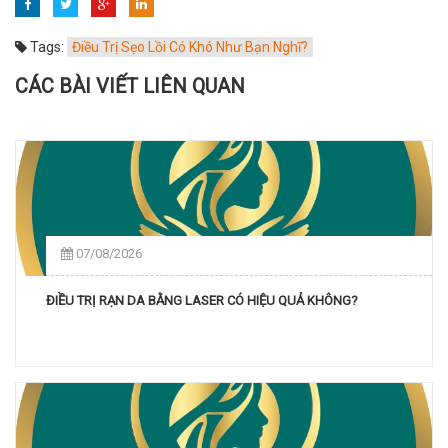
Tags:
Điều Trị Sẹo Lồi Có Khó Như Bạn Nghĩ?
CÁC BÀI VIẾT LIÊN QUAN
07/08/2026
ĐIỀU TRỊ RẠN DA BẰNG LASER CÓ HIỆU QUẢ KHÔNG?