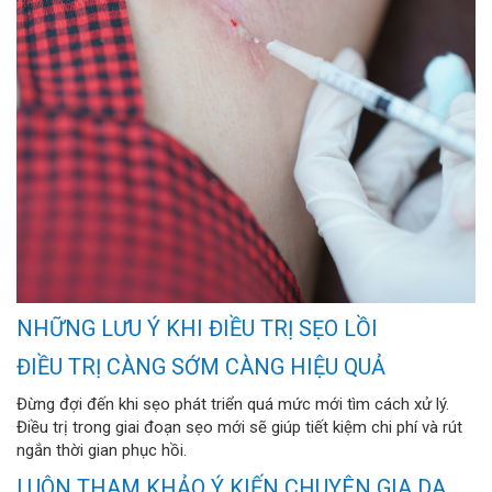
NHỮNG LƯU Ý KHI ĐIỀU TRỊ SẸO LỒI
ĐIỀU TRỊ CÀNG SỚM CÀNG HIỆU QUẢ
Đừng đợi đến khi sẹo phát triển quá mức mới tìm cách xử lý.
Điều trị trong giai đoạn sẹo mới sẽ giúp tiết kiệm chi phí và rút
ngắn thời gian phục hồi.
LUÔN THAM KHẢO Ý KIẾN CHUYÊN GIA DA