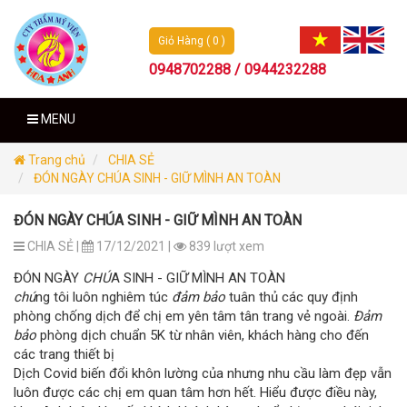
Giỏ Hàng ( 0 )
0948702288 / 0944232288
MENU
Trang chủ
CHIA SẺ
ĐÓN NGÀY CHÚA SINH - GIỮ MÌNH AN TOÀN
ĐÓN NGÀY CHÚA SINH - GIỮ MÌNH AN TOÀN
CHIA SẺ |
17/12/2021 |
839 lượt xem
ĐÓN NGÀY
CHÚ
A SINH - GIỮ MÌNH AN TOÀN
chú
ng tôi luôn nghiêm túc
đảm bảo
tuân thủ các quy định
phòng chống dịch để chị em yên tâm tân trang vẻ ngoài.
Đảm
bảo
phòng dịch chuẩn 5K từ nhân viên, khách hàng cho đến
các trang thiết bị
Dịch Covid biến đổi khôn lường của nhưng nhu cầu làm đẹp vẫn
luôn được các chị em quan tâm hơn hết. Hiểu được điều này,