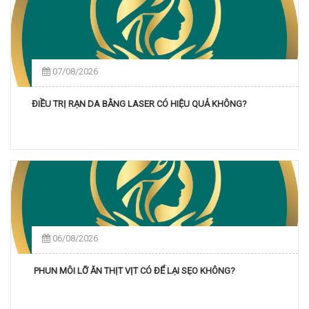
07/08/2026
ĐIỀU TRỊ RẠN DA BẰNG LASER CÓ HIỆU QUẢ KHÔNG?
06/08/2026
PHUN MÔI LỠ ĂN THỊT VỊT CÓ ĐỂ LẠI SẸO KHÔNG?