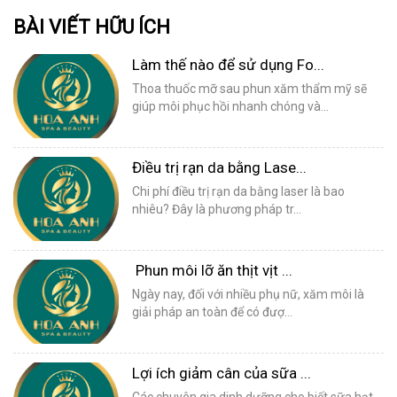
BÀI VIẾT HỮU ÍCH
Làm thế nào để sử dụng Fo...
Thoa thuốc mỡ sau phun xăm thẩm mỹ sẽ
giúp môi phục hồi nhanh chóng và...
Điều trị rạn da bằng Lase...
Chi phí điều trị rạn da bằng laser là bao
nhiêu? Đây là phương pháp tr...
Phun môi lỡ ăn thịt vịt ...
Ngày nay, đối với nhiều phụ nữ, xăm môi là
giải pháp an toàn để có đượ...
Lợi ích giảm cân của sữa ...
Các chuyên gia dinh dưỡng cho biết sữa hạt