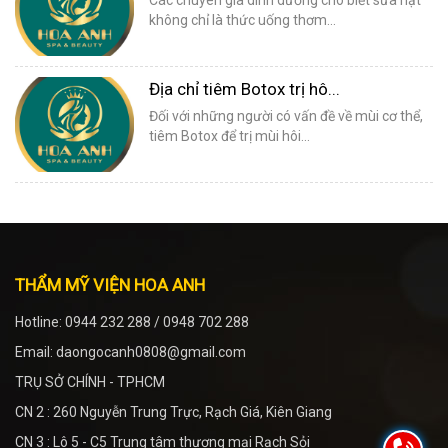
không chỉ là thức uống thơm...
Địa chỉ tiêm Botox trị hô...
Đối với những người có vấn đề về mùi cơ thể,
tiêm Botox để trị mùi hôi...
THẨM MỸ VIỆN HOA ANH
Hotline: 0944 232 288 / 0948 702 288
Email: daongocanh0808@gmail.com
TRỤ SỞ CHÍNH - TPHCM
CN 2 : 260 Nguyễn Trung Trực, Rạch Giá, Kiên Giang
CN 3 : Lô 5 - C5 Trung tâm thương mại Rạch Sỏi