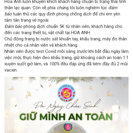
Hoa Anh luôn khuyến khích khách hàng chuẩn bị trạng thái tinh
thần lạc quan. Còn về phía
chú
ng tôi luôn nghiêm túc
đảm
bảo
tuân thủ các quy định phòng chống dịch để chị em yên
tâm tân trang vẻ ngoài.
Đảm bảo
phòng dịch chuẩn 5K từ nhân viên, khách hàng cho
đến các trang thiết bị, vật chất tại HOA ANH
Chủ động trang bị nước sát khuẩn tay, khẩu trang, máy đo thân
nhiệt cho cả nhân viên và khách hàng.
Nhân viên được test Covid mỗi sáng
trước
khi bắt đầu ngày làm
việc mới, thực hiện đeo khẩu trang, giữ khoảng cách an toàn 1:1
xuyên suốt giờ làm, và
100%
đều đáp ứng đã tiêm đầy đủ 2 mũi
vacxin.