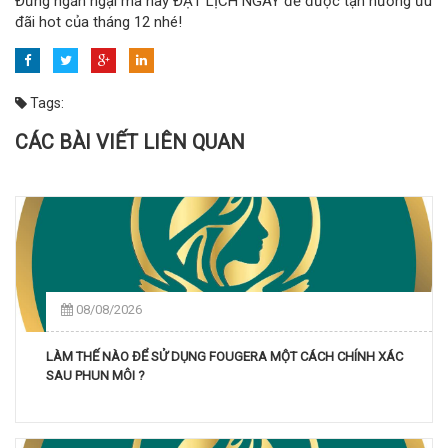
Đừng ngần ngại mà hãy ĐẶT LỊCH NGAY để được tận hưởng ưu
đãi hot của tháng 12 nhé!
Tags:
CÁC BÀI VIẾT LIÊN QUAN
08/08/2026
LÀM THẾ NÀO ĐỂ SỬ DỤNG FOUGERA MỘT CÁCH CHÍNH XÁC
SAU PHUN MÔI ?