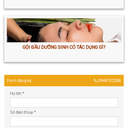
GỘI ĐẦU DƯỠNG SINH CÓ TÁC DỤNG GÌ?
Form đăng ký
0948702288
Họ tên
*
Số điện thoại
*