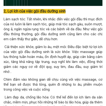
2, Lợi ích của việc gội đầu dưỡng sinh
Làm sạch tóc: Tất nhiên, khi nhắc đến việc gội đầu thì mục đích
của nó luôn là làm sạch tóc, giúp mái tóc sạch gàu, suôn mượt,
óng ả, ngăn ngừa rụng tóc và các bệnh về da đầu. Như việc gội
đầu thông thường, gội đầu dưỡng sinh cũng làm cho các chị
em cảm thấy thư giãn, dễ chịu hơn.
Cải thiện sức khỏe, giảm lo âu, mệt mỏi: Điều đặc biệt từ lợi ích
của việc gội đầu dưỡng sinh là sức khỏe. Việc massage giúp
lưu thông tuần hoàn máu, ổn định huyết áp, giúp cân bằng cảm
xúc, tăng khả năng tập trung, suy nghĩ khi làm việc, đồng thời
giảm các nguy cơ về đột quỵ, suy tim, đau đầu, suy giảm trí
nhớ…
Chìm đắm vào không gian dễ chịu cùng với việc massage, cơ
thể bạn sẽ được thả lỏng, quên đi những lo âu, phiền muộn
trong công việc và cuộc sống
Làm đẹp da, chống lão hóa: Có thể kể đến lợi ích làm da săn
chắc, mềm mịn, phục hồi những tế bào bị lão hóa, giúp da thêm