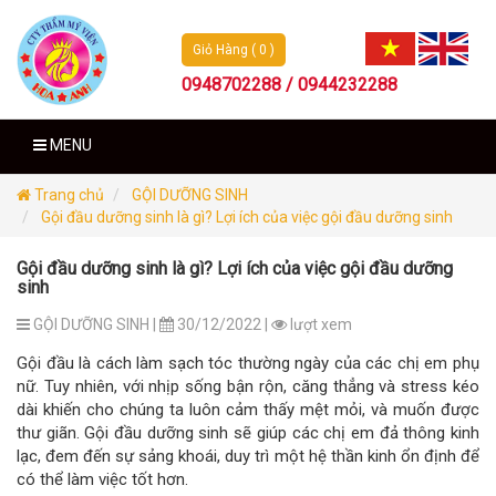
Giỏ Hàng ( 0 )
0948702288 / 0944232288
MENU
Trang chủ
GỘI DƯỠNG SINH
Gội đầu dưỡng sinh là gì? Lợi ích của việc gội đầu dưỡng sinh
Gội đầu dưỡng sinh là gì? Lợi ích của việc gội đầu dưỡng
sinh
GỘI DƯỠNG SINH |
30/12/2022 |
lượt xem
Gội đầu là cách làm sạch tóc thường ngày của các chị em phụ
nữ. Tuy nhiên, với nhịp sống bận rộn, căng thẳng và stress kéo
dài khiến cho chúng ta luôn cảm thấy mệt mỏi, và muốn được
thư giãn. Gội đầu dưỡng sinh sẽ giúp các chị em đả thông kinh
lạc, đem đến sự sảng khoái, duy trì một hệ thần kinh ổn định để
có thể làm việc tốt hơn.