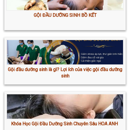
GỘI ĐẦU DƯỠNG SINH BỒ KẾT
Gội đầu dưỡng sinh là gì? Lợi ích của việc gội đầu dưỡng
sinh
Khóa Học Gội Đầu Dưỡng Sinh Chuyên Sâu HOA ANH