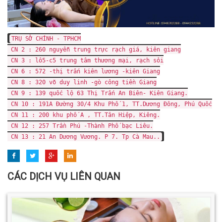
TRỤ SỞ CHÍNH - TPHCM
CN 2 : 260 nguyễn trung trực rạch giá, kiên giang
CN 3 : lô5-c5 trung tâm thương mại, rạch sỏi
CN 6 : 572 -thị trấn kiên lương -kiên Giang
CN 8 : 320 võ duy linh -gò công tiền Giang
CN 9 : 139 quốc lộ 63 Thị Trấn An Biên- Kiên Giang.
CN 10 : 191A Đường 30/4 Khu Phố 1, TT.Dương Đông, Phú Quốc
CN 11 : 200 khu phố A , TT.Tân Hiệp, Kiêng.
CN 12 : 257 Trần Phú -Thành Phố bạc Liêu.
CN 13 : 21 An Dương Vương. P 7. Tp Cà Mau..
CÁC DỊCH VỤ LIÊN QUAN