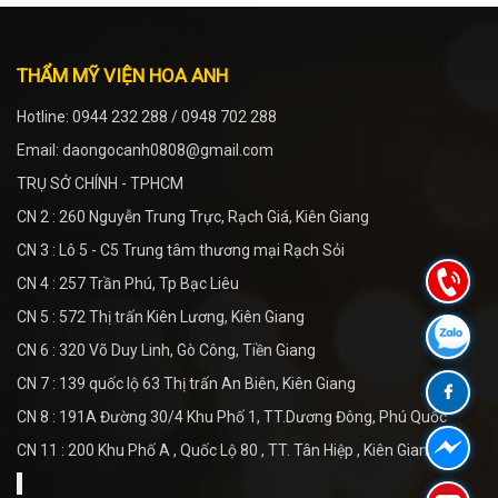
THẨM MỸ VIỆN HOA ANH
Hotline: 0944 232 288 / 0948 702 288
Email: daongocanh0808@gmail.com
TRỤ SỞ CHÍNH - TPHCM
CN 2 : 260 Nguyễn Trung Trực, Rạch Giá, Kiên Giang
CN 3 : Lô 5 - C5 Trung tâm thương mại Rạch Sỏi
CN 4 : 257 Trần Phú, Tp Bạc Liêu
CN 5 : 572 Thị trấn Kiên Lương, Kiên Giang
CN 6 : 320 Võ Duy Linh, Gò Công, Tiền Giang
CN 7 : 139 quốc lộ 63 Thị trấn An Biên, Kiên Giang
CN 8 : 191A Đường 30/4 Khu Phố 1, TT.Dương Đông, Phú Quốc
CN 11 : 200 Khu Phố A , Quốc Lộ 80 , TT. Tân Hiệp , Kiên Giang