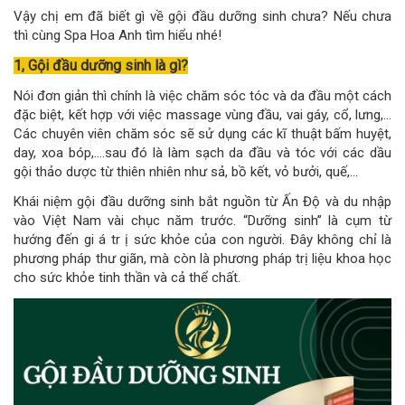
Vậy chị em đã biết gì về gội đầu dưỡng sinh chưa? Nếu chưa
thì cùng Spa Hoa Anh tìm hiểu nhé!
1, Gội đầu dưỡng sinh là gì?
Nói đơn giản thì chính là việc chăm sóc tóc và da đầu một cách
đặc biệt, kết hợp với việc massage vùng đầu, vai gáy, cổ, lưng,…
Các chuyên viên chăm sóc sẽ sử dụng các kĩ thuật bấm huyệt,
day, xoa bóp,….sau đó là làm sạch da đầu và tóc với các dầu
gội thảo dược từ thiên nhiên như sả, bồ kết, vỏ bưởi, quế,…
Khái niệm gội đầu dưỡng sinh bắt nguồn từ Ấn Độ và du nhập
vào Việt Nam vài chục năm trước. “Dưỡng sinh” là cụm từ
hướng đến gi á tr ị sức khỏe của con người. Đây không chỉ là
phương pháp thư giãn, mà còn là phương pháp trị liệu khoa học
cho sức khỏe tinh thần và cả thể chất.