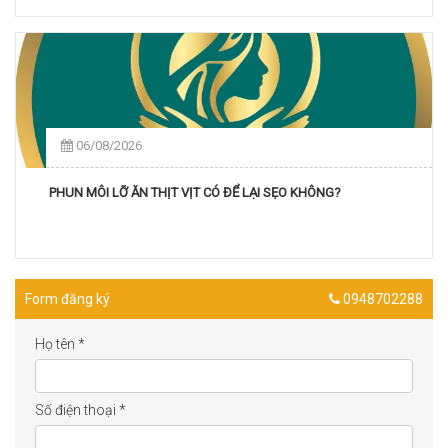
06/08/2026
PHUN MÔI LỠ ĂN THỊT VỊT CÓ ĐỂ LẠI SẸO KHÔNG?
Form đăng ký
0948702288
Họ tên
*
Số điện thoại
*