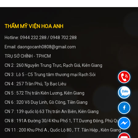
THẨM MỸ VIỆN HOA ANH
Hotline: 0944 232 288 / 0948 702 288
Email: daongocanh0808@gmail.com
TRỤ SỞ CHÍNH - TPHCM
CN 2 : 260 Nguyễn Trung Trực, Rạch Giá, Kiên Giang
CN 3 : Lô 5 - C5 Trung tâm thương mại Rạch Sỏi
CN 4 : 257 Trần Phú, Tp Bạc Liêu
CN 5 : 572 Thị trấn Kiên Lương, Kiên Giang
CN 6 : 320 Võ Duy Linh, Gò Công, Tiền Giang
CN 7 : 139 quốc lộ 63 Thị trấn An Biên, Kiên Giang
CN 8 : 191A Đường 30/4 Khu Phố 1, TT.Dương Đông, Phú Quốc
CN 11 : 200 Khu Phố A , Quốc Lộ 80 , TT. Tân Hiệp , Kiên Giang