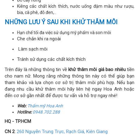
Đồ cay nóng
Kiêng các chất kích thích, nước uống đậm màu như rượu,
bia, cà phê, đỗ đen,..
NHỮNG LƯU Ý SAU KHI KHỬ THÂM MÔI
Hạn chế tối đa việc sử dụng mỹ phẩm và son môi
Che chắn khi ra ngoài
Làm sạch môi
Tránh sử dụng các chất kích thích
Trên đây là những thông tin về
khử thâm môi giá bao nhiêu
tiền
cho nam nữ. Mong rằng những thông tin này có thể giúp bạn
tham khảo và lựa chọn cơ sở trị thâm môi phù hợp. Nếu bạn
đang nhu cầu khử thâm môi hãy liên hệ ngay Hoa Anh hoặc
đến cơ sở gần nhất để được tư vấn và hỗ trợ ngay nhé!
Web:
Thẩm mỹ Hoa Anh
Hotline:
0948.702.288
HQ - TP.HCM
CN 2
:
260 Nguyễn Trung Trực, Rạch Giá, Kiên Giang