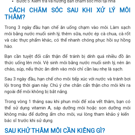
Bước 5: Kiểm tra và hướng dẫn chăm sóc môi tại nhà
CÁCH CHĂM SÓC SAU KHI XỬ LÝ MÔI
THÂM?
Trong 3 ngày đầu hạn chế ăn uống chạm vào môi. Làm sạch
môi bằng nước muối sinh lý, thêm sữa, nước ép cà chua, cà rốt
và các thực phẩm khác, có thể nhanh chóng phục hồi sự hồng
hào.
Bạn cần tuyệt đối cẩn thận để tránh bị dính quá nhiều đồ ăn
thức uống lên môi. Vệ sinh môi bằng nước muối sinh lý, nên ăn
cháo, súp, nếu thức ăn dính vào môi chỉ cần lau nhẹ là sạch.
Sau 3 ngày đầu, hạn chế cho môi tiếp xúc với nước và tránh bơi
lội trong thời gian này. Chú ý che chắn cẩn thận cho môi khi ra
ngoài để môi không bị bắt nắng.
Trong vòng 1 tháng sau khi phun môi để xóa vết thâm, bạn có
thể sử dụng vitamin A, sáp dưỡng môi hoặc son dưỡng môi
không màu để dưỡng ẩm cho môi, vui lòng tham khảo ý kiến ​​
bác sĩ trước khi sử dụng.
SAU KHỬ THÂM MÔI CẦN KIÊNG GÌ?