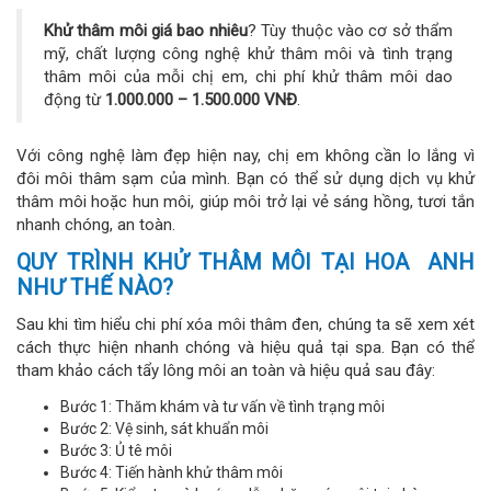
Khử thâm môi giá bao nhiêu
? Tùy thuộc vào cơ sở thẩm
mỹ, chất lượng công nghệ khử thâm môi và tình trạng
thâm môi của mỗi chị em, chi phí khử thâm môi dao
động từ
1.000.000 – 1.500.000 VNĐ
.
Với công nghệ làm đẹp hiện nay, chị em không cần lo lắng vì
đôi môi thâm sạm của mình. Bạn có thể sử dụng dịch vụ khử
thâm môi hoặc hun môi, giúp môi trở lại vẻ sáng hồng, tươi tắn
nhanh chóng, an toàn.
QUY TRÌNH KHỬ THÂM MÔI TẠI HOA ANH
NHƯ THẾ NÀO?
Sau khi tìm hiểu chi phí xóa môi thâm đen, chúng ta sẽ xem xét
cách thực hiện nhanh chóng và hiệu quả tại spa. Bạn có thể
tham khảo cách tẩy lông môi an toàn và hiệu quả sau đây:
Bước 1: Thăm khám và tư vấn về tình trạng môi
Bước 2: Vệ sinh, sát khuẩn môi
Bước 3: Ủ tê môi
Bước 4: Tiến hành khử thâm môi