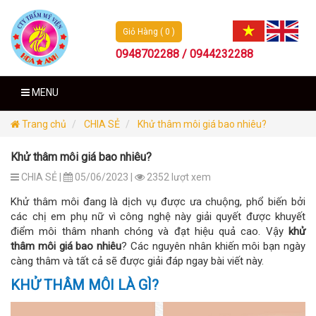
Giỏ Hàng ( 0 )
0948702288 / 0944232288
MENU
Trang chủ
CHIA SẺ
Khử thâm môi giá bao nhiêu?
Khử thâm môi giá bao nhiêu?
CHIA SẺ |
05/06/2023 |
2352 lượt xem
Khử thâm môi đang là dịch vụ được ưa chuộng, phổ biến bởi
các chị em phụ nữ vì công nghệ này giải quyết được khuyết
điểm môi thâm nhanh chóng và đạt hiệu quả cao. Vậy
khử
thâm môi giá bao nhiêu
? Các nguyên nhân khiến môi bạn ngày
càng thâm và tất cả sẽ được giải đáp ngay bài viết này.
KHỬ THÂM MÔI LÀ GÌ?