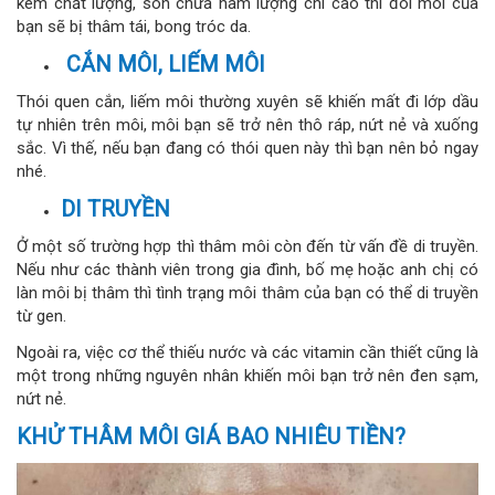
kém chất lượng, son chứa hàm lượng chì cao thì đôi môi của
bạn sẽ bị thâm tái, bong tróc da.
CẮN MÔI, LIẾM MÔI
Thói quen cắn, liếm môi thường xuyên sẽ khiến mất đi lớp dầu
tự nhiên trên môi, môi bạn sẽ trở nên thô ráp, nứt nẻ và xuống
sắc. Vì thế, nếu bạn đang có thói quen này thì bạn nên bỏ ngay
nhé.
DI TRUYỀN
Ở một số trường hợp thì thâm môi còn đến từ vấn đề di truyền.
Nếu như các thành viên trong gia đình, bố mẹ hoặc anh chị có
làn môi bị thâm thì tình trạng môi thâm của bạn có thể di truyền
từ gen.
Ngoài ra, việc cơ thể thiếu nước và các vitamin cần thiết cũng là
một trong những nguyên nhân khiến môi bạn trở nên đen sạm,
nứt nẻ.
KHỬ THÂM MÔI GIÁ BAO NHIÊU TIỀN?