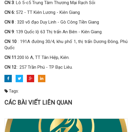
CN 3
: Lô 5-c5 Trung Tâm Thương Mại Rạch Sỏi
CN 6:
572 - TT Kiên Lương - Kiên Giang
CN 8
: 320 võ đạo Duy Linh - Gò Công Tiền Giang
CN 9
: 139 Quốc lộ 63 Thị trấn An Biên - Kiên Giang.
CN 10
: 191A đường 30/4, khu phố 1, thị trấn Dương Đông, Phú
Quốc
CN 11
:200 lô A, TT Tân Hiệp, Kiên.
CN 12
: 257 Trần Phú - TP Bạc Liêu.
Tags:
CÁC BÀI VIẾT LIÊN QUAN