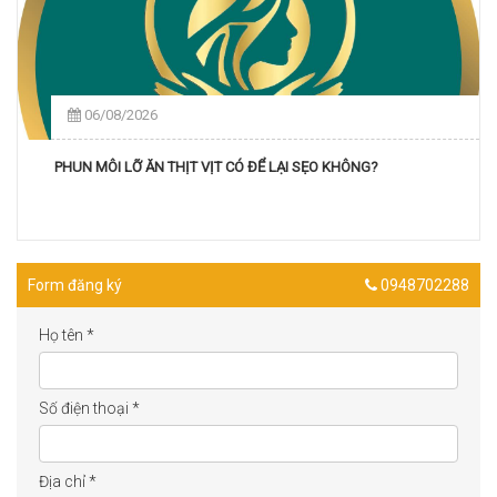
06/08/2026
PHUN MÔI LỠ ĂN THỊT VỊT CÓ ĐỂ LẠI SẸO KHÔNG?
Form đăng ký
0948702288
Họ tên
*
Số điện thoại
*
Địa chỉ
*