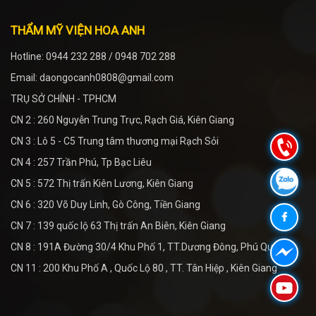
THẨM MỸ VIỆN HOA ANH
Hotline: 0944 232 288 / 0948 702 288
Email: daongocanh0808@gmail.com
TRỤ SỞ CHÍNH - TPHCM
CN 2 : 260 Nguyễn Trung Trực, Rạch Giá, Kiên Giang
CN 3 : Lô 5 - C5 Trung tâm thương mại Rạch Sỏi
CN 4 : 257 Trần Phú, Tp Bạc Liêu
CN 5 : 572 Thị trấn Kiên Lương, Kiên Giang
CN 6 : 320 Võ Duy Linh, Gò Công, Tiền Giang
CN 7 : 139 quốc lộ 63 Thị trấn An Biên, Kiên Giang
CN 8 : 191A Đường 30/4 Khu Phố 1, TT.Dương Đông, Phú Quốc
CN 11 : 200 Khu Phố A , Quốc Lộ 80 , TT. Tân Hiệp , Kiên Giang