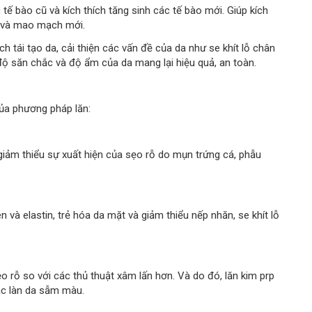
tế bào cũ và kích thích tăng sinh các tế bào mới. Giúp kích
in và mao mạch mới.
ch tái tạo da, cải thiện các vấn đề của da như se khít lỗ chân
, độ săn chắc và độ ẩm của da mang lại hiệu quả, an toàn.
của phương pháp lăn:
giảm thiểu sự xuất hiện của sẹo rỗ do mụn trứng cá, phẫu
và elastin, trẻ hóa da mặt và giảm thiểu nếp nhăn, se khít lỗ
o rỗ so với các thủ thuật xâm lấn hơn. Và do đó, lăn kim prp
các làn da sẫm màu.