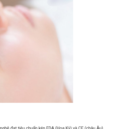
nghệ đạt tiêu chuẩn kép FDA (Hoa Kỳ) và CE (châu Âu).