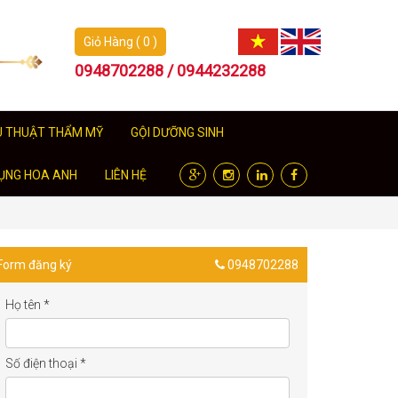
Giỏ Hàng ( 0 )
0948702288 / 0944232288
U THUẬT THẨM MỸ
GỘI DƯỠNG SINH
ỤNG HOA ANH
LIÊN HỆ
Form đăng ký
0948702288
Họ tên
*
Số điện thoại
*