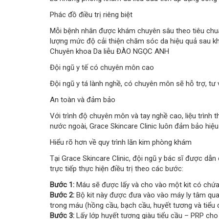
Phác đồ điều trị riêng biệt
Mỗi bệnh nhân được khám chuyên sâu theo tiêu chuẩn
lượng mức độ cải thiện chăm sóc da hiệu quả sau khi 
Chuyên khoa Da liễu ĐÀO NGỌC ANH
Đội ngũ y tế có chuyên môn cao
Đội ngũ y tá lành nghề, có chuyên môn sẽ hỗ trợ, tư v
An toàn và đảm bảo
Với trình độ chuyên môn và tay nghề cao, liệu trình the
nước ngoài, Grace Skincare Clinic luôn đảm bảo hiệu 
Hiểu rõ hơn về quy trình lăn kim phòng khám
Tại Grace Skincare Clinic, đội ngũ y bác sĩ được dẫn
trực tiếp thực hiện điều trị theo các bước:
Bước 1:
Máu sẽ được lấy và cho vào một kit có chứ
Bước 2:
Bộ kit này được đưa vào vào máy ly tâm quay
trong máu (hồng cầu, bạch cầu, huyết tương và tiểu 
Bước 3:
Lấy lớp huyết tương giàu tiểu cầu – PRP cho 