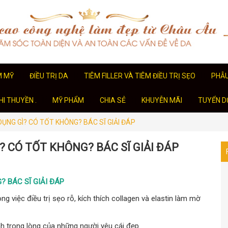
M MỸ
ĐIỀU TRỊ DA
TIÊM FILLER VÀ TIÊM ĐIỀU TRỊ SẸO
PHẪ
I THUYỀN .
MỸ PHẨM
CHIA SẺ
KHUYỄN MÃI
TUYỂN D
ỤNG GÌ? CÓ TỐT KHÔNG? BÁC SĨ GIẢI ĐÁP
? CÓ TỐT KHÔNG? BÁC SĨ GIẢI ĐÁP
? BÁC SĨ GIẢI ĐÁP
g việc điều trị sẹo rỗ, kích thích collagen và elastin làm mờ
 trong lòng của những người yêu cái đẹp.