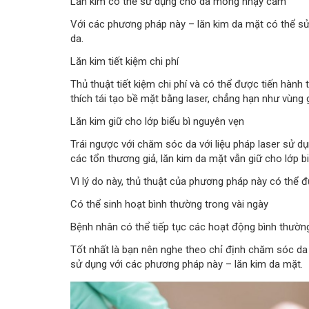
Lăn kim có thể sử dụng cho da mỏng nhạy cảm
Với các phương pháp này – lăn kim da mặt có thể sử
da.
Lăn kim tiết kiệm chi phí
Thủ thuật tiết kiệm chi phí và có thể được tiến hành
thích tái tạo bề mặt bằng laser, chẳng hạn như vùng 
Lăn kim giữ cho lớp biểu bì nguyên vẹn
Trái ngược với chăm sóc da với liệu pháp laser sử d
các tổn thương giả, lăn kim da mặt vẫn giữ cho lớp b
Vì lý do này, thủ thuật của phương pháp này có thể đ
Có thể sinh hoạt bình thường trong vài ngày
Bệnh nhân có thể tiếp tục các hoạt động bình thường
Tốt nhất là bạn nên nghe theo chỉ định chăm sóc da 
sử dụng với các phương pháp này – lăn kim da mặt.