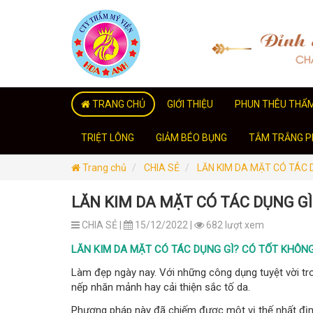
TRANG CHỦ
GIỚI THIỆU
PHUN THÊU THẨ
TRIỆT LÔNG
GIẢM BÉO BỤNG
TẮM TRẮNG PH
Trang chủ
CHIA SẺ
LĂN KIM DA MẶT CÓ TÁC D
LĂN KIM DA MẶT CÓ TÁC DỤNG GÌ
CHIA SẺ |
15/12/2022 |
682 lượt xem
LĂN KIM DA MẶT CÓ TÁC DỤNG GÌ? CÓ TỐT KHÔNG
Làm đẹp ngày nay. Với những công dụng tuyệt vời tron
nếp nhăn mảnh hay cải thiện sắc tố da.
Phương pháp này đã chiếm được một vị thế nhất định