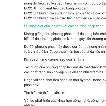
nồng độ tiểu cầu lên gấp nhiều lần so với mức độ th
Bước 4:
Trích xuất tiểu cầu bằng ống tiêm.
Bước 5
: Chuyên gia sử dụng kim lăn để tạo ra các vi 
Bước 6:
Chuyên gia sẽ trực tiếp tiêm tiểu cầu vào các
Sự khác biệt của lăn kim với các phương pháp khác
Không giống như phương pháp peel da bằng hóa chất,
biểu bì da, phương pháp lăn kim chỉ gây tổn thương tố
Do đó, phương pháp này được coi là một trong những 
toàn, nhất là khi được thực hiện bởi bác sĩ da liễu nh
Kích thích tăng cường hiệu quả lăn kim
Tác dụng của phương pháp lăn kim da mặt được kích t
các chất tăng sinh collagen và elastin như vitamin C
Hoặc với các chất làm sáng da như hydroquinone, axi
pháp này.
Tìm hiểu về thiết bị lăn kim
Với sự phát triển của khoa học công nghệ, công ngh
phổ biến.