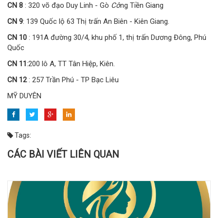
CN 8
: 320 võ đạo Duy Linh - Gò
Cô
ng Tiền Giang
CN 9
: 139 Quốc lộ 63 Thị trấn An Biên - Kiên Giang.
CN 10
: 191A đường 30/4, khu phố 1, thị trấn Dương Đông, Phú
Quốc
CN 11
:200 lô A, TT Tân Hiệp, Kiên.
CN 12
: 257 Trần Phú - TP Bạc Liêu
MỸ DUYÊN
Tags:
CÁC BÀI VIẾT LIÊN QUAN