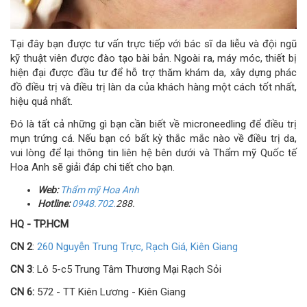
Tại đây bạn được tư vấn trực tiếp với bác sĩ da liễu và đội ngũ
kỹ thuật viên được đào tạo bài bản. Ngoài ra, máy móc, thiết bị
hiện đại được đầu tư để hỗ trợ thăm khám da, xây dựng phác
đồ điều trị và điều trị làn da của khách hàng một cách tốt nhất,
hiệu quả nhất.
Đó là tất cả những gì bạn cần biết về microneedling để điều trị
mụn trứng cá. Nếu bạn có bất kỳ thắc mắc nào về điều trị da,
vui lòng để lại thông tin liên hệ bên dưới và Thẩm mỹ Quốc tế
Hoa Anh sẽ giải đáp chi tiết cho bạn.
Web:
Thẩm
mỹ
Hoa Anh
Hotline:
0948.702.
288.
HQ - TP.HCM
CN 2
:
260 Nguyễn Trung Trực, Rạch Giá, Kiên Giang
CN 3
: Lô 5-c5 Trung Tâm Thương Mại Rạch Sỏi
CN 6:
572 - TT Kiên Lương - Kiên Giang