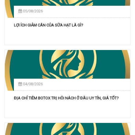
05/08/2026
LỢI ÍCH GIẢM CÂN CỦA SỮA HẠT LÀ GÌ?
04/08/2026
ĐỊA CHỈ TIÊM BOTOX TRỊ HÔI NÁCH Ở ĐÂU UY TÍN, GIÁ TỐT?