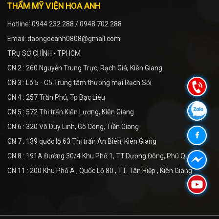
THẨM MỸ VIỆN HOA ANH
Hotline: 0944 232 288 / 0948 702 288
Email: daongocanh0808@gmail.com
TRỤ SỞ CHÍNH - TPHCM
CN 2 : 260 Nguyễn Trung Trực, Rạch Giá, Kiên Giang
CN 3 : Lô 5 - C5 Trung tâm thương mại Rạch Sỏi
CN 4 : 257 Trần Phú, Tp Bạc Liêu
CN 5 : 572 Thị trấn Kiên Lương, Kiên Giang
CN 6 : 320 Võ Duy Linh, Gò Công, Tiền Giang
CN 7 : 139 quốc lộ 63 Thị trấn An Biên, Kiên Giang
CN 8 : 191A Đường 30/4 Khu Phố 1, TT.Dương Đông, Phú Quốc
CN 11 : 200 Khu Phố A , Quốc Lộ 80 , TT. Tân Hiệp , Kiên Giang