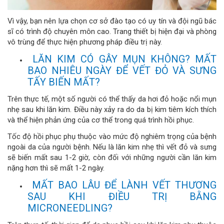
Vì vậy, bạn nên lựa chọn cơ sở đào tạo có uy tín và đội ngũ bác
sĩ có trình độ chuyên môn cao. Trang thiết bị hiện đại và phòng
vô trùng để thực hiện phương pháp điều trị này.
LĂN KIM CÓ GÂY MỤN KHÔNG? MẤT
BAO NHIÊU NGÀY ĐỂ VẾT ĐỎ VÀ SƯNG
TẤY BIẾN MẤT?
Trên thực tế, một số người có thể thấy da hơi đỏ hoặc nổi mụn
nhẹ sau khi lăn kim. Điều này xảy ra do da bị kim tiêm kích thích
và thể hiện phản ứng của cơ thể trong quá trình hồi phục.
Tốc độ hồi phục phụ thuộc vào mức độ nghiêm trọng của bệnh
ngoài da của người bệnh. Nếu là lăn kim nhẹ thì vết đỏ và sưng
sẽ biến mất sau 1-2 giờ, còn đối với những người cần lăn kim
nặng hơn thì sẽ mất 1-2 ngày.
MẤT BAO LÂU ĐỂ LÀNH VẾT THƯƠNG
SAU KHI ĐIỀU TRỊ BẰNG
MICRONEEDLING?