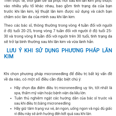
Trên thực tế, thời gian để da phục hồi sau khi lăn kim phụ thuộc
vào nhiều yếu tố khác nhau, bao gồm tình trạng da của bạn
trước khi lăn kim, kỹ thuật lăn kim được sử dụng và cách bạn
chăm sóc làn da của mình sau khi lăn kim.
Theo các bác sĩ, thông thường trong vòng 4 tuần đối với người
ở độ tuổi 20-25, trong vòng 7 tuần đối với người ở độ tuổi 25-
30 và trong vòng 8 tuần đối với người trên 30 tuổi, tình trạng da
sẽ trở lại bình thường sau khi lăn kim và vừa lành hẳn.
LƯU Ý KHI SỬ DỤNG PHƯƠNG PHÁP LĂN
KIM
Khi chọn phương pháp microneedling để điều trị bất kỳ vấn đề
về da nào, có một số điều cần đặc biệt chú ý:
Hãy chọn địa điểm điều trị microneedling uy tín, tốt nhất là
spa, thẩm mỹ viện hoặc bệnh viện da liễu lớn.
Tuân thủ nghiêm ngặt các hướng dẫn của bác sĩ trước và
sau khi điều trị bằng microneedling
Hãy giữ tâm trạng vui vẻ, ăn ngon, uống ngon và ngủ đủ giấc
vì điều này sẽ ảnh hưởng đến kết quả sau khi lăn.