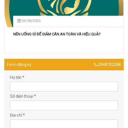
03/08/2026
NÊN UỐNG GÌ ĐỂ GIẢM CÂN AN TOÀN VÀ HIỆU QUẢ?
Form đăng ký
0948702288
Họ tên
*
Số điện thoại
*
Địa chỉ
*