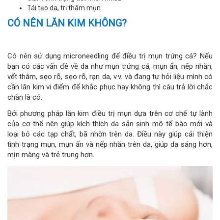
Tái tạo da, trị thâm mụn
CÓ NÊN LĂN KIM KHÔNG?
Có nên sử dụng microneedling để điều trị mụn trứng cá? Nếu
bạn có các vấn đề về da như mụn trứng cá, mụn ẩn, nếp nhăn,
vết thâm, sẹo rỗ, sẹo rỗ, rạn da, v.v. và đang tự hỏi liệu mình có
cần lăn kim vi điểm để khắc phục hay không thì câu trả lời chắc
chắn là có.
Bởi phương pháp lăn kim điều trị mụn dựa trên cơ chế tự lành
của cơ thể nên giúp kích thích da sản sinh mô tế bào mới và
loại bỏ các tạp chất, bã nhờn trên da. Điều này giúp cải thiện
tình trạng mụn, mụn ẩn và nếp nhăn trên da, giúp da sáng hơn,
mịn màng và trẻ trung hơn.