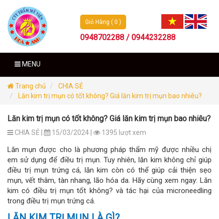
Giỏ Hàng ( 0 )
0948702288 / 0944232288
MENU
Trang chủ
CHIA SẺ
Lăn kim trị mụn có tốt không? Giá lăn kim trị mụn bao nhiêu?
Lăn kim trị mụn có tốt không? Giá lăn kim trị mụn bao nhiêu?
CHIA SẺ |
15/03/2024 |
1395 lượt xem
Lăn mụn được cho là phương pháp thẩm mỹ được nhiều chị
em sử dụng để điều trị mụn. Tuy nhiên, lăn kim không chỉ giúp
điều trị mụn trứng cá, lăn kim còn có thể giúp cải thiện sẹo
mụn, vết thâm, tàn nhang, lão hóa da. Hãy cùng xem ngay: Lăn
kim có điều trị mụn tốt không? và tác hại của microneedling
trong điều trị mụn trứng cá.
LĂN KIM TRỊ MỤN LÀ GÌ?