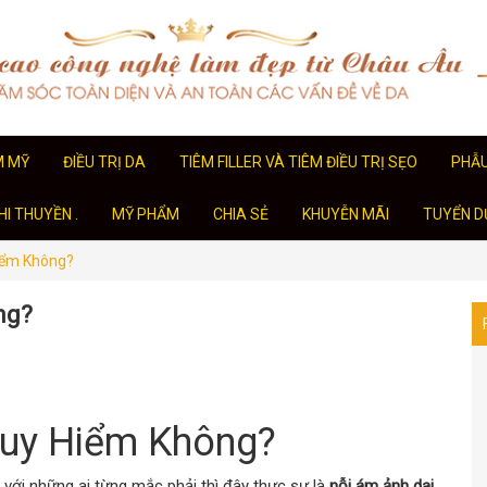
M MỸ
ĐIỀU TRỊ DA
TIÊM FILLER VÀ TIÊM ĐIỀU TRỊ SẸO
PHẪ
I THUYỀN .
MỸ PHẨM
CHIA SẺ
KHUYỄN MÃI
TUYỂN D
iểm Không?
ng?
guy Hiểm Không?
 với những ai từng mắc phải thì đây thực sự là
nỗi ám ảnh dai