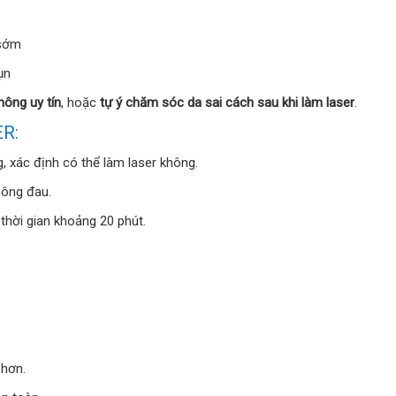
 sớm
ụn
hông uy tín
, hoặc
tự ý chăm sóc da sai cách sau khi làm laser
.
R:
ng, xác định có thể làm laser không.
hông đau.
 thời gian khoảng 20 phút.
 hơn.