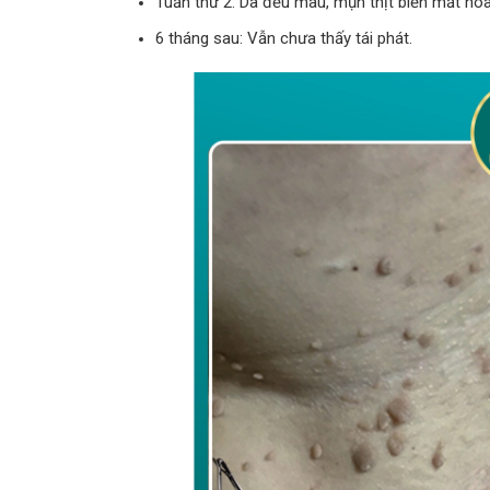
Tuần thứ 2: Da đều màu, mụn thịt biến mất hoà
6 tháng sau: Vẫn chưa thấy tái phát.