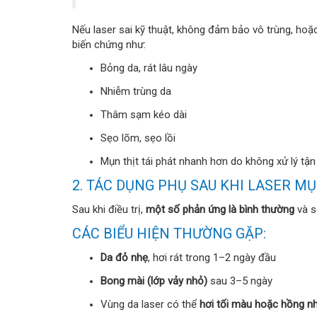
Nếu laser sai kỹ thuật, không đảm bảo vô trùng, ho
biến chứng như:
Bỏng da, rát lâu ngày
Nhiễm trùng da
Thâm sạm kéo dài
Sẹo lõm, sẹo lồi
Mụn thịt tái phát nhanh hơn do không xử lý tậ
2. TÁC DỤNG PHỤ SAU KHI LASER MỤ
Sau khi điều trị,
một số phản ứng là bình thường
và s
CÁC BIỂU HIỆN THƯỜNG GẶP:
Da đỏ nhẹ
, hơi rát trong 1–2 ngày đầu
Bong mài (lớp vảy nhỏ)
sau 3–5 ngày
Vùng da laser có thể
hơi tối màu hoặc hồng n