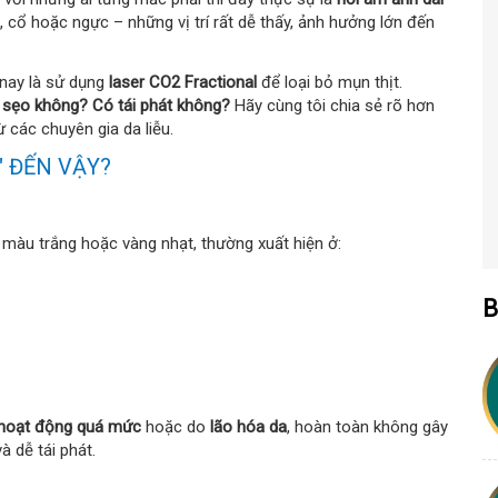
, cổ hoặc ngực – những vị trí rất dễ thấy, ảnh hưởng lớn đến
 nay là sử dụng
laser CO2 Fractional
để loại bỏ mụn thịt.
i sẹo không? Có tái phát không?
Hãy cùng tôi chia sẻ rõ hơn
ừ các chuyên gia da liễu.
" ĐẾN VẬY?
ó màu trắng hoặc vàng nhạt, thường xuất hiện ở:
B
 hoạt động quá mức
hoặc do
lão hóa da
, hoàn toàn không gây
à dễ tái phát.