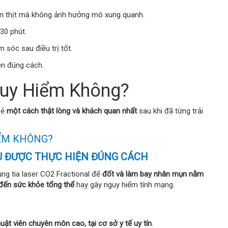
mụn thịt mà không ảnh hưởng mô xung quanh.
–30 phút.
 sóc sau điều trị tốt.
ện đúng cách.
guy Hiểm Không?
sẻ
một cách thật lòng và khách quan nhất
sau khi đã từng trải
IỂM KHÔNG?
U ĐƯỢC THỰC HIỆN ĐÚNG CÁCH
ụng tia laser CO2 Fractional để
đốt và làm bay nhân mụn nằm
đến sức khỏe tổng thể
hay gây nguy hiểm tính mạng.
huật viên chuyên môn cao, tại cơ sở y tế uy tín
.