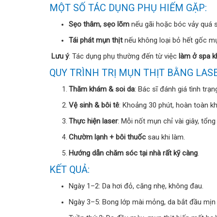
MỘT SỐ TÁC DỤNG PHỤ HIẾM GẶP:
Sẹo thâm, sẹo lõm
nếu gãi hoặc bóc vảy quá
Tái phát mụn thịt
nếu không loại bỏ hết gốc m
Lưu ý
: Tác dụng phụ thường đến từ việc
làm ở spa k
QUY TRÌNH TRỊ MỤN THỊT BẰNG LASE
Thăm khám & soi da
: Bác sĩ đánh giá tình trạ
Vệ sinh & bôi tê
: Khoảng 30 phút, hoàn toàn k
Thực hiện laser
: Mỗi nốt mụn chỉ vài giây, tổng
Chườm lạnh + bôi thuốc
sau khi làm.
Hướng dẫn chăm sóc tại nhà rất kỹ càng
.
KẾT QUẢ:
Ngày 1–2: Da hơi đỏ, căng nhẹ, không đau.
Ngày 3–5: Bong lớp mài mỏng, da bắt đầu mịn