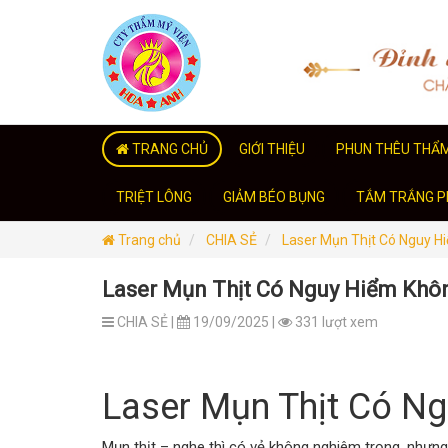
TRANG CHỦ
GIỚI THIỆU
PHUN THÊU THẨ
TRIỆT LÔNG
GIẢM BÉO BỤNG
TẮM TRẮNG PH
Trang chủ
CHIA SẺ
Laser Mụn Thịt Có Nguy H
Laser Mụn Thịt Có Nguy Hiểm Khô
CHIA SẺ |
19/09/2025 |
331 lượt xem
Laser Mụn Thịt Có N
Mụn thịt – nghe thì có vẻ không nghiêm trọng, nhưng