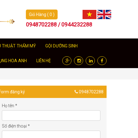
Giỏ Hàng ( 0 )
0948702288 / 0944232288
U THUẬT THẨM MỸ
GỘI DƯỠNG SINH
ỤNG HOA ANH
LIÊN HỆ
Form đăng ký
0948702288
Họ tên
*
Số điện thoại
*