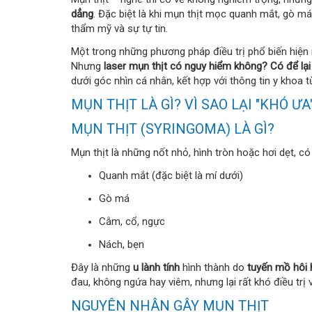
dẳng
. Đặc biệt là khi mụn thịt mọc quanh mắt, gò má
thẩm mỹ và sự tự tin.
Một trong những phương pháp điều trị phổ biến hiện
Nhưng
laser mụn thịt có nguy hiểm không? Có để lạ
dưới góc nhìn cá nhân, kết hợp với thông tin y khoa t
MỤN THỊT LÀ GÌ? VÌ SAO LẠI "KHÓ ƯA
MỤN THỊT (SYRINGOMA) LÀ GÌ?
Mụn thịt là những nốt nhỏ, hình tròn hoặc hơi dẹt, c
Quanh mắt (đặc biệt là mí dưới)
Gò má
Cằm, cổ, ngực
Nách, bẹn
Đây là những
u lành tính
hình thành do
tuyến mồ hôi
đau, không ngứa hay viêm, nhưng lại rất khó điều trị v
NGUYÊN NHÂN GÂY MỤN THỊT