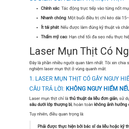
Chính xác
: Tác động trực tiếp vào từng nốt 
Nhanh chóng
: Một buổi điều trị chỉ kéo dài 15
Ít tái phát
: Nếu được làm đúng kỹ thuật và chăm
Thẩm mỹ cao
: Hạn chế tối đa sẹo nếu thực hi
Laser Mụn Thịt Có N
Đây là phần nhiều người quan tâm nhất. Tôi xin chia 
nghiệm laser mụn thịt ở vùng quanh mắt.
1. LASER MỤN THỊT CÓ GÂY NGUY H
CÂU TRẢ LỜI:
KHÔNG NGUY HIỂM NẾ
Laser mụn thịt chỉ là
thủ thuật da liễu đơn giản
, sử d
sâu dưới lớp thượng bì
, hoàn toàn
không ảnh hưởng 
Tuy nhiên, điều quan trọng là:
Phải được thực hiện bởi bác sĩ da liễu hoặc kỹ t