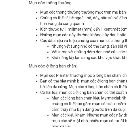
Mụn cóc thông thường:
Mụn cóc thông thường thường mọc trên mu bàn tay
Chúng có thể có bề ngoài thô, dày, sần sùi và đỉ
hơn vùng da xung quanh.
Kích thước từ 1 milimet (mm) đến 1 xentimét (cm
Những mụn cóc này thường không gây đau hoặc n
Các dấu hiệu và triệu chứng của mụn cóc thông 
Những vết sưng nhỏ có thể cứng, sần sùi v
Vết sưng với những đốm đen nhỏ của các 
Khả năng lây lan sang các khu vực khác khi 
Mụn cóc ở lòng bàn chân:
Mụn cóc Plantar thường mọc ở lòng bàn chân, c
Bạn có thể biết mình bị mụn cóc ở lòng bàn chân
bởi lớp da cứng. Mụn cóc ở lòng bàn chân có thể k
Có hai loại mụn cóc ở lòng bàn chân có thể xuất h
Mụn cóc lòng bàn chân kiểu Myrmecial: N
chứng có thể bao gồm:mụn cóc sâu, mềm mọc
cảm thấy như bạn đang bước trên đá cuội, 
Mụn cóc kiểu khảm: Những mụn cóc này do H
mụn cóc bề mặt nhỏ, nhiều mụn cóc xuất hi
myrmecial