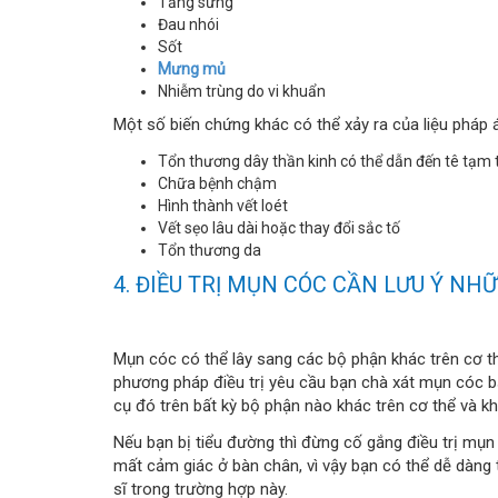
Tăng sưng
Đau nhói
Sốt
Mưng mủ
Nhiễm trùng do vi khuẩn
Một số biến chứng khác có thể xảy ra của liệu pháp 
Tổn thương dây thần kinh có thể dẫn đến tê tạm 
Chữa bệnh chậm
Hình thành vết loét
Vết sẹo lâu dài hoặc thay đổi sắc tố
Tổn thương da
4. ĐIỀU TRỊ MỤN CÓC CẦN LƯU Ý NHỮ
Mụn cóc có thể lây sang các bộ phận khác trên cơ thể
phương pháp điều trị yêu cầu bạn chà xát mụn cóc 
cụ đó trên bất kỳ bộ phận nào khác trên cơ thể và k
Nếu bạn bị tiểu đường thì đừng cố gắng điều trị mụn
mất cảm giác ở bàn chân, vì vậy bạn có thể dễ dàng 
sĩ trong trường hợp này.