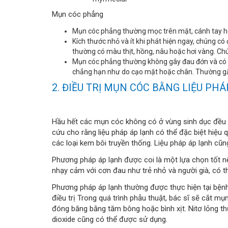
Mụn cóc phẳng
Mụn cóc phẳng thường mọc trên mặt, cánh tay hoặ
Kích thước nhỏ và ít khi phát hiện ngay, chúng c
thường có màu thịt, hồng, nâu hoặc hơi vàng. Ch
Mụn cóc phẳng thường không gây đau đớn và có xu
chẳng hạn như do cạo mặt hoặc chân. Thường gặp p
2. ĐIỀU TRỊ MỤN CÓC BẰNG LIỆU PH
Hầu hết các mụn cóc không có ở vùng sinh dục đều c
cứu cho rằng liệu pháp áp lạnh có thể đặc biệt hiệu q
các loại kem bôi truyền thống. Liệu pháp áp lạnh cũn
Phương pháp áp lạnh được coi là một lựa chọn tốt 
nhạy cảm với cơn đau như trẻ nhỏ và người già, có th
Phương pháp áp lạnh thường được thực hiện tại bệnh 
điều trị Trong quá trình phẫu thuật, bác sĩ sẽ cắt 
đóng băng bằng tăm bông hoặc bình xịt. Nitơ lỏng 
dioxide cũng có thể được sử dụng.