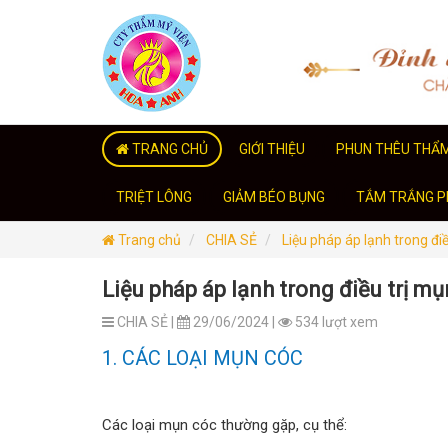
TRANG CHỦ
GIỚI THIỆU
PHUN THÊU THẨ
TRIỆT LÔNG
GIẢM BÉO BỤNG
TẮM TRẮNG PH
Trang chủ
CHIA SẺ
Liệu pháp áp lạnh trong đi
Liệu pháp áp lạnh trong điều trị m
CHIA SẺ |
29/06/2024 |
534 lượt xem
1. CÁC LOẠI MỤN CÓC
Các loại mụn cóc thường gặp, cụ thể: