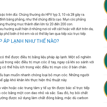
c trên đùi. Chúng thường do HPV typ 3, 10 và 28 gây ra.
ó đỉnh bằng phẳng, như thể chúng đã bị cạo. Mụn cóc phẳng
úng thường mọc thành đàn lớn từ 20 đến 200 con.
 hướng xuất hiện ở những nơi có vết cắt hoặc vết đứt trên da,
hổ biến ở trẻ em và có thể lây lan qua tiếp xúc trực tiếp.
ÁP ÁP LẠNH NHƯ THẾ NÀO?
ó thể được điều trị bằng liệu pháp áp lạnh. Một số nghiên
uả trong việc điều trị mụn cóc ở tay, ngay cả khi so sánh với
g có thể hữu ích trong việc điều trị mụn cóc ở bàn chân.
nếu bạn muốn nhanh chóng loại bỏ mụn cóc. Những người
ể gặp khó khăn khi thực hiện thủ thuật này.
viện hoặc các trung tâm y tế uy tín được bác sĩ trực tiếp
mụn cóc bằng một con dao nhỏ và sắc. Sau đó, họ bôi chất
thường được sử dụng làm chất đóng băng, mặc dù carbon