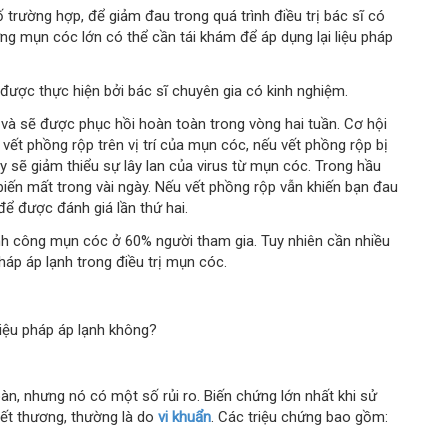
 trường hợp, để giảm đau trong quá trình điều trị bác sĩ có
ững mụn cóc lớn có thể cần tái khám để áp dụng lại liệu pháp
 được thực hiện bởi bác sĩ chuyên gia có kinh nghiệm.
t và sẽ được phục hồi hoàn toàn trong vòng hai tuần. Cơ hội
h vết phồng rộp trên vị trí của mụn cóc, nếu vết phồng rộp bị
ày sẽ giảm thiểu sự lây lan của virus từ mụn cóc. Trong hầu
iến mất trong vài ngày. Nếu vết phồng rộp vẫn khiến bạn đau
để được đánh giá lần thứ hai.
hành công mụn cóc ở 60% người tham gia. Tuy nhiên cần nhiều
háp áp lạnh trong điều trị mụn cóc.
 liệu pháp áp lạnh không?
oàn, nhưng nó có một số rủi ro. Biến chứng lớn nhất khi sử
vết thương, thường là do
vi khuẩn
. Các triệu chứng bao gồm: