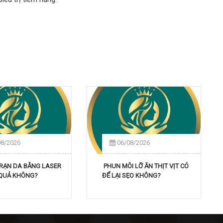
08/2026
06/08/2026
 RẠN DA BẰNG LASER
PHUN MÔI LỠ ĂN THỊT VỊT CÓ
 QUẢ KHÔNG?
ĐỂ LẠI SẸO KHÔNG?