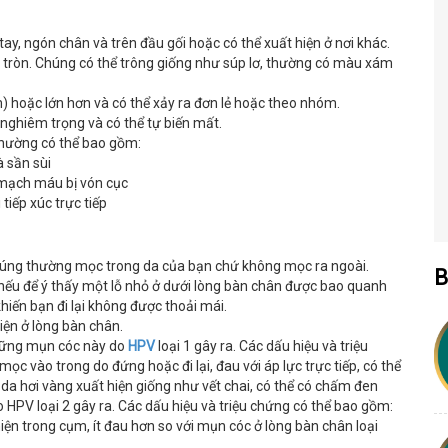
, ngón chân và trên đầu gối hoặc có thể xuất hiện ở nơi khác.
nh tròn. Chúng có thể trông giống như súp lơ, thường có màu xám
) hoặc lớn hơn và có thể xảy ra đơn lẻ hoặc theo nhóm.
ghiêm trọng và có thể tự biến mất.
thường có thể bao gồm:
à sần sùi
mạch máu bị vón cục
tiếp xúc trực tiếp
húng thường mọc trong da của bạn chứ không mọc ra ngoài.
B
 nếu để ý thấy một lỗ nhỏ ở dưới lòng bàn chân được bao quanh
hiến bạn đi lại không được thoải mái.
iện ở lòng bàn chân.
hững mụn cóc này do
HPV
loại 1 gây ra. Các dấu hiệu và triệu
 vào trong do đứng hoặc đi lại, đau với áp lực trực tiếp, có thể
da hơi vàng xuất hiện giống như vết chai, có thể có chấm đen
PV loại 2 gây ra. Các dấu hiệu và triệu chứng có thể bao gồm:
ện trong cụm, ít đau hơn so với mụn cóc ở lòng bàn chân loại