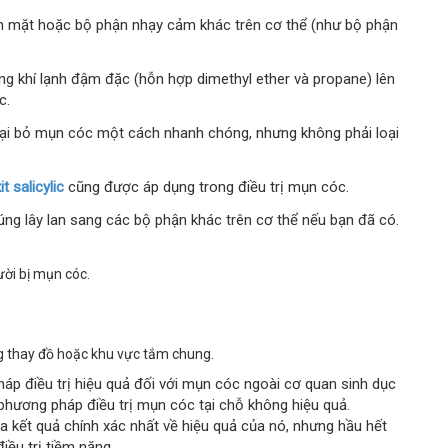
rên mặt hoặc bộ phận nhạy cảm khác trên cơ thể (như bộ phận
g khí lạnh đậm đặc (hỗn hợp dimethyl ether và propane) lên
c.
oại bỏ mụn cóc một cách nhanh chóng, nhưng không phải loại
it salicylic
cũng được áp dụng trong điều trị mụn cóc.
g lây lan sang các bộ phận khác trên cơ thể nếu bạn đã có.
ười bị mụn cóc.
g thay đồ hoặc khu vực tắm chung.
áp điều trị hiệu quả đối với mụn cóc ngoài cơ quan sinh dục
hương pháp điều trị mụn cóc tại chỗ không hiệu quả.
 kết quả chính xác nhất về hiệu quả của nó, nhưng hầu hết
iều trị tiềm năng.