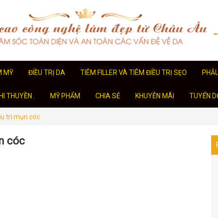
M MỸ
ĐIỀU TRỊ DA
TIÊM FILLER VÀ TIÊM ĐIỀU TRỊ SẸO
PHẪ
I THUYỀN .
MỸ PHẨM
CHIA SẺ
KHUYỄN MÃI
TUYỂN D
ều trị mụn cóc
ụn cóc