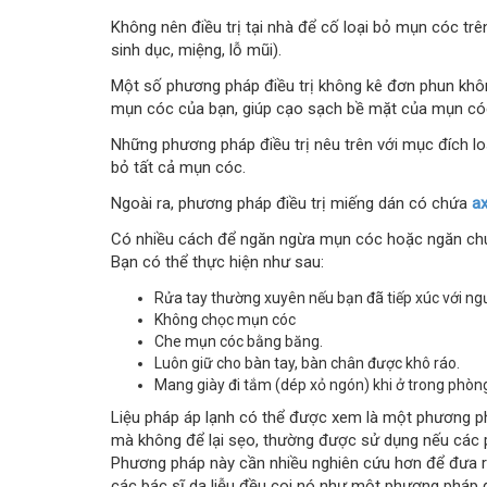
Không nên điều trị tại nhà để cố loại bỏ mụn cóc t
sinh dục, miệng, lỗ mũi).
Một số phương pháp điều trị không kê đơn phun khôn
mụn cóc của bạn, giúp cạo sạch bề mặt của mụn có
Những phương pháp điều trị nêu trên với mục đích l
bỏ tất cả mụn cóc.
Ngoài ra, phương pháp điều trị miếng dán có chứa
ax
Có nhiều cách để ngăn ngừa mụn cóc hoặc ngăn chún
Bạn có thể thực hiện như sau:
Rửa tay thường xuyên nếu bạn đã tiếp xúc với ng
Không chọc mụn cóc
Che mụn cóc bằng băng.
Luôn giữ cho bàn tay, bàn chân được khô ráo.
Mang giày đi tắm (dép xỏ ngón) khi ở trong phòn
Liệu pháp áp lạnh có thể được xem là một phương ph
mà không để lại sẹo, thường được sử dụng nếu các p
Phương pháp này cần nhiều nghiên cứu hơn để đưa ra
các bác sĩ da liễu đều coi nó như một phương pháp đ