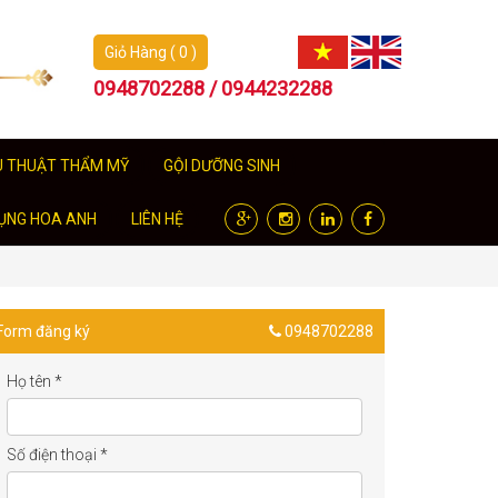
Giỏ Hàng ( 0 )
0948702288 / 0944232288
U THUẬT THẨM MỸ
GỘI DƯỠNG SINH
ỤNG HOA ANH
LIÊN HỆ
Form đăng ký
0948702288
Họ tên
*
Số điện thoại
*