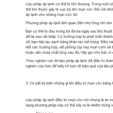
Liệu pháp áp lạnh có thể bị tổn thương. Trong một số
thể bôi thuốc gây tê cục bộ lên mụn cóc. Đối với nh
áp lạnh cho những mụn cóc đó.
Phương pháp áp lạnh liên quan đến nitơ lỏng chỉ nên
Bạn có thể bị đau trong tối đa ba ngày sau thủ thuậ
để lại sẹo rất thấp. Có trường hợp bị phát triển thàn
vỡ, bạn hãy lau sạch bằng khăn lau sát trùng. Điều n
hết các trường hợp, vết phồng rộp hay mụn cơm sẽ b
hoặc vẫn chứa chất lỏng sau đó, hãy gọi cho bác sĩ 
Theo nghiên cứu thì liệu pháp áp lạnh đã điều trị t
nghiên cứu hơn để hiểu rõ hơn về hiệu quả của liệu p
3. Có bất kỳ biến chứng gì khi điều trị mụn cóc bằng
Liệu pháp áp lạnh điều trị mụn cóc nói chung là an t
dụng phương pháp này có thể xảy ra là nhiễm trùng 