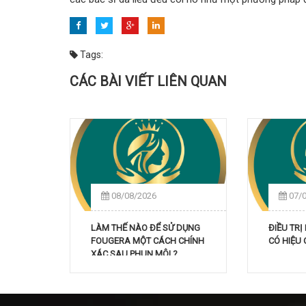
Tags:
CÁC BÀI VIẾT LIÊN QUAN
08/08/2026
07/
LÀM THẾ NÀO ĐỂ SỬ DỤNG
ĐIỀU TRỊ
FOUGERA MỘT CÁCH CHÍNH
CÓ HIỆU
XÁC SAU PHUN MÔI ?