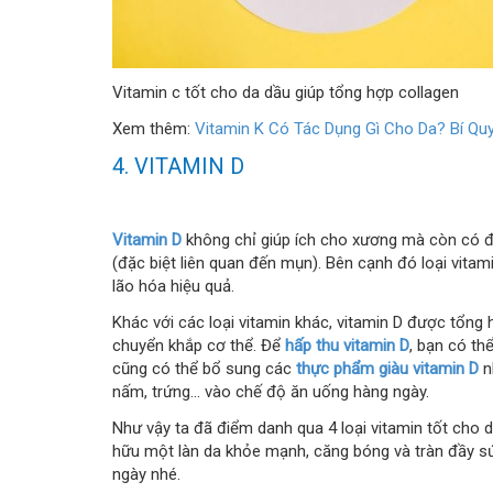
Vitamin c tốt cho da dầu giúp tổng hợp collagen
Xem thêm:
Vitamin K Có Tác Dụng Gì Cho Da? Bí Qu
4. VITAMIN D
Vitamin D
không chỉ giúp ích cho xương mà còn có đặ
(đặc biệt liên quan đến mụn). Bên cạnh đó loại vitam
lão hóa hiệu quả.
Khác với các loại vitamin khác, vitamin D được tổng 
chuyển khắp cơ thể. Để
hấp thu vitamin D
, bạn có th
cũng có thể bổ sung các
thực phẩm giàu vitamin D
n
nấm, trứng... vào chế độ ăn uống hàng ngày.
Như vậy ta đã điểm danh qua 4 loại vitamin tốt cho d
hữu một làn da khỏe mạnh, căng bóng và tràn đầy sứ
ngày nhé.