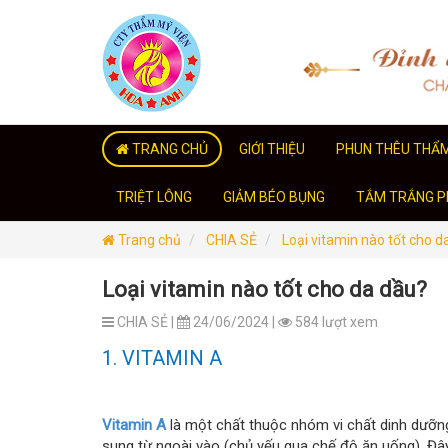
TRANG CHỦ
GIỚI THIỆU
PHUN THÊU THẨ
TRIỆT LÔNG
GIẢM BÉO BỤNG
TẮM TRẮNG PH
Trang chủ
CHIA SẺ
Loại vitamin nào tốt cho d
Loại vitamin nào tốt cho da dầu?
CHIA SẺ |
24/06/2024 |
584 lượt xem
1. VITAMIN A
Vitamin A
là một chất thuộc nhóm vi chất dinh dưỡn
sung từ ngoài vào (chủ yếu qua chế độ ăn uống). Đ