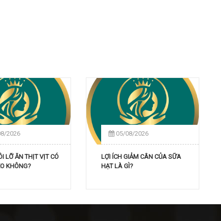
08/2026
05/08/2026
 LỠ ĂN THỊT VỊT CÓ
LỢI ÍCH GIẢM CÂN CỦA SỮA
SẸO KHÔNG?
HẠT LÀ GÌ?