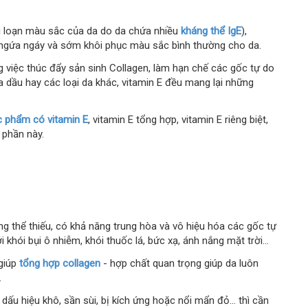
ối loạn màu sắc của da do da chứa nhiều
kháng thể IgE
),
 ngứa ngáy và sớm khôi phục màu sắc bình thường cho da.
ng việc thúc đẩy sản sinh Collagen, làm hạn chế các gốc tự do
da dầu hay các loại da khác, vitamin E đều mang lại những
c phẩm có vitamin E
, vitamin E tổng hợp, vitamin E riêng biệt,
 phần này.
 thể thiếu, có khả năng trung hòa và vô hiệu hóa các gốc tự
 khói bụi ô nhiễm, khói thuốc lá, bức xạ, ánh nắng mặt trời...
 giúp
tổng hợp collagen
- hợp chất quan trọng giúp da luôn
.
ấu hiệu khô, sần sùi, bị kích ứng hoặc nổi mẩn đỏ... thì cần