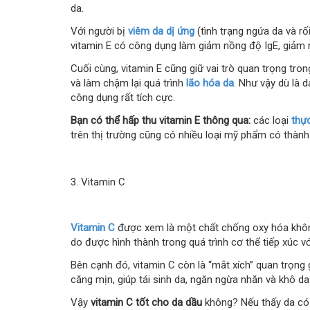
da.
Với người bị
viêm da dị ứng
(tình trạng ngứa da và r
vitamin E có công dụng làm giảm nồng độ IgE, giảm
Cuối cùng, vitamin E cũng giữ vai trò quan trọng tro
và làm chậm lại quá trình
lão hóa da
. Như vậy dù là 
công dụng rất tích cực.
Bạn có thể hấp thu vitamin E thông qua:
các loại
thự
trên thị trường cũng có nhiều loại mỹ phẩm có thành
3. Vitamin C
Vitamin C
được xem là một chất chống oxy hóa không
do được hình thành trong quá trình cơ thể tiếp xúc với
Bên cạnh đó, vitamin C còn là “mắt xích” quan trọng
căng mịn, giúp tái sinh da, ngăn ngừa nhăn và khô da
Vậy
vitamin C tốt cho da dầu
không? Nếu thấy da có d