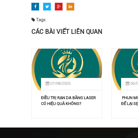
Tags:
CÁC BÀI VIẾT LIÊN QUAN
07/08/2026
06/
ĐIỀU TRỊ RẠN DA BẰNG LASER
PHUN MÔI
CÓ HIỆU QUẢ KHÔNG?
ĐỂ LẠI 