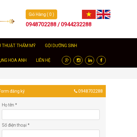
Giỏ Hàng ( 0 )
0948702288 / 0944232288
U THUẬT THẨM MỸ
GỘI DƯỠNG SINH
ỤNG HOA ANH
LIÊN HỆ
Form đăng ký
0948702288
Họ tên
*
Số điện thoại
*