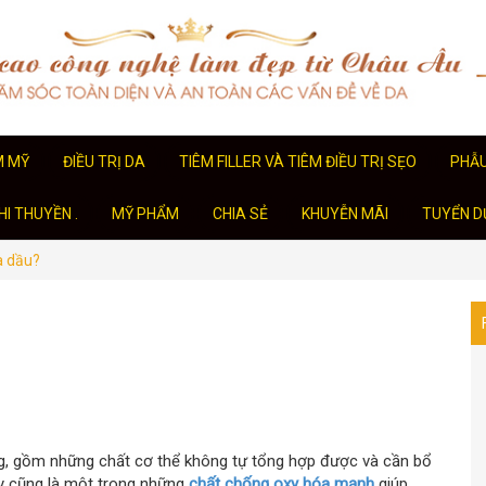
M MỸ
ĐIỀU TRỊ DA
TIÊM FILLER VÀ TIÊM ĐIỀU TRỊ SẸO
PHẪ
I THUYỀN .
MỸ PHẨM
CHIA SẺ
KHUYỄN MÃI
TUYỂN D
a dầu?
g, gồm những chất cơ thể không tự tổng hợp được và cần bổ
ây cũng là một trong những
chất chống oxy hóa mạnh
giúp