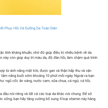
yết Phục Hồi Và Dưỡng Da Toàn Diện
c tính kháng khuẩn, nhờ đó giúp điều trị nhiều bệnh về da
in này còn giúp duy trì màu da, độ đàn hồi, làm chậm quá trình
hợp từ ánh nắng mặt trời, được gan và thận hấp thu và vận
ể tắm nắng buổi sớm khoảng 10 phút mỗi ngày. Ngoài ra bạn
hư: ngũ cốc ăn sáng, nước cam, sữa chua, cá ngừ, cá hồi,
a dầu nói riêng và tất cả các loại da khác nói chung. Để sở
c sống, bạn hãy tăng cường bổ sung 4 loại vitamin này hàng