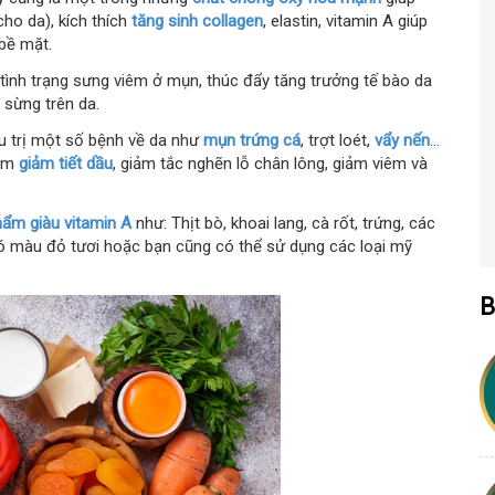
cho da), kích thích
tăng sinh collagen
, elastin, vitamin A giúp
 bề mặt.
 tình trạng sưng viêm ở mụn, thúc đẩy tăng trưởng tế bào da
 sừng trên da.
ều trị một số bệnh về da như
mụn trứng cá
, trợt loét,
vẩy nến
...
làm
giảm tiết dầu
, giảm tắc nghẽn lỗ chân lông, giảm viêm và
hẩm giàu vitamin A
như: Thịt bò, khoai lang, cà rốt, trứng, các
có màu đỏ tươi hoặc bạn cũng có thể sử dụng các loại mỹ
B