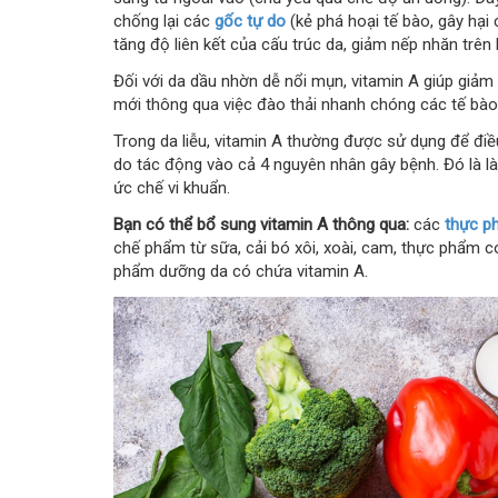
chống lại các
gốc tự do
(kẻ phá hoại tế bào, gây hại 
tăng độ liên kết của cấu trúc da, giảm nếp nhăn trên
Đối với da dầu nhờn dễ nổi mụn, vitamin A giúp giảm
mới thông qua việc đào thải nhanh chóng các tế bào
Trong da liễu, vitamin A thường được sử dụng để đi
do tác động vào cả 4 nguyên nhân gây bệnh. Đó là 
ức chế vi khuẩn.
Bạn có thể bổ sung vitamin A thông qua:
các
thực p
chế phẩm từ sữa, cải bó xôi, xoài, cam, thực phẩm 
phẩm dưỡng da có chứa vitamin A.