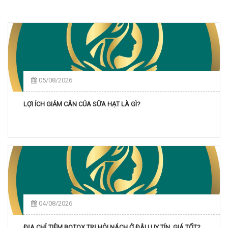
05/08/2026
LỢI ÍCH GIẢM CÂN CỦA SỮA HẠT LÀ GÌ?
04/08/2026
ĐỊA CHỈ TIÊM BOTOX TRỊ HÔI NÁCH Ở ĐÂU UY TÍN, GIÁ TỐT?