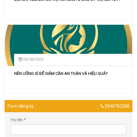
03/08/2026
NÊN UỐNG GÌ ĐỂ GIẢM CÂN AN TOÀN VÀ HIỆU QUẢ?
Form đăng ký
0948702288
Họ tên
*