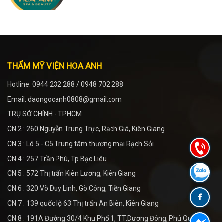
THẨM MỸ VIỆN HOA ANH
Hotline: 0944 232 288 / 0948 702 288
Email: daongocanh0808@gmail.com
TRỤ SỞ CHÍNH - TPHCM
CN 2 : 260 Nguyễn Trung Trực, Rạch Giá, Kiên Giang
CN 3 : Lô 5 - C5 Trung tâm thương mại Rạch Sỏi
CN 4 : 257 Trần Phú, Tp Bạc Liêu
CN 5 : 572 Thị trấn Kiên Lương, Kiên Giang
CN 6 : 320 Võ Duy Linh, Gò Công, Tiền Giang
CN 7 : 139 quốc lộ 63 Thị trấn An Biên, Kiên Giang
CN 8 : 191A Đường 30/4 Khu Phố 1, TT.Dương Đông, Phú Quốc