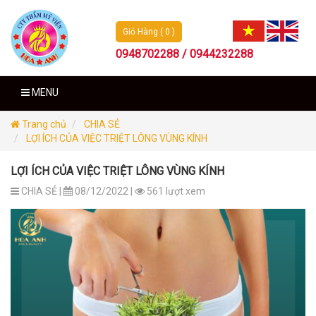
Giỏ Hàng ( 0 )
0948702288 / 0944232288
MENU
Trang chủ
CHIA SẺ
LỢI ÍCH CỦA VIỆC TRIỆT LÔNG VÙNG KÍNH
LỢI ÍCH CỦA VIỆC TRIỆT LÔNG VÙNG KÍNH
CHIA SẺ |
08/12/2022 |
561 lượt xem