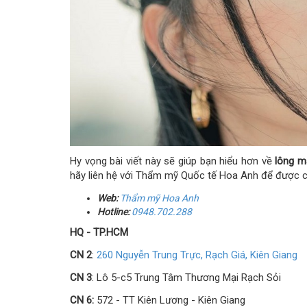
Hy vọng bài viết này sẽ giúp bạn hiểu hơn về
lông m
hãy liên hệ với Thẩm mỹ Quốc tế Hoa Anh để được cá
Web:
Thẩm
mỹ
Hoa Anh
Hotline:
0948.702.288
HQ - TP.HCM
CN 2
:
260 Nguyễn Trung Trực, Rạch Giá, Kiên Giang
CN 3
: Lô 5-c5 Trung Tâm Thương Mại Rạch Sỏi
CN 6:
572 - TT Kiên Lương - Kiên Giang