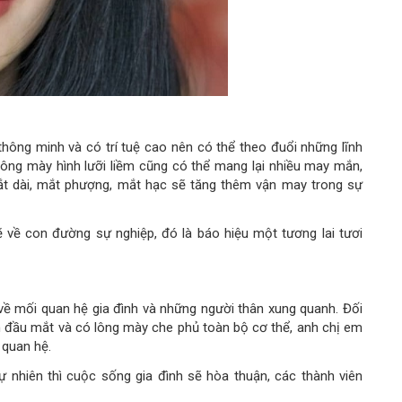
thông minh và có trí tuệ cao nên có thể theo đuổi những lĩnh
lông mày hình lưỡi liềm cũng có thể mang lại nhiều may mắn,
mắt dài, mắt phượng, mắt hạc sẽ tăng thêm vận may trong sự
 về con đường sự nghiệp, đó là báo hiệu một tương lai tươi
 về mối quan hệ gia đình và những người thân xung quanh. Đối
n đầu mắt và có lông mày che phủ toàn bộ cơ thể, anh chị em
 quan hệ.
ự nhiên thì cuộc sống gia đình sẽ hòa thuận, các thành viên