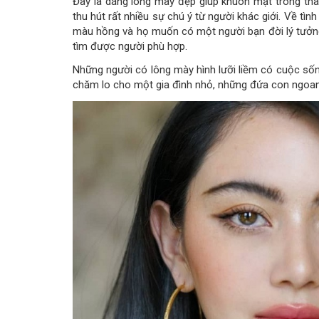
Đây là dáng lông mày đẹp giúp khuôn mặt trông tha
thu hút rất nhiều sự chú ý từ người khác giới. Về tìn
màu hồng và họ muốn có một người bạn đời lý tưởng 
tìm được người phù hợp.
Những người có lông mày hình lưỡi liềm có cuộc sốn
chăm lo cho một gia đình nhỏ, những đứa con ngoa