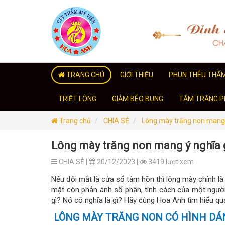
TRANG CHỦ
GIỚI THIỆU
PHUN THÊU THẨ
TRIỆT LÔNG
GIẢM BÉO BỤNG
TẮM TRẮNG PH
Trang chủ
CHIA SẺ
Lông mày trăng non mang 
Lông mày trăng non mang ý nghĩa 
CHIA SẺ |
20/12/2023 |
3419 lượt xem
Nếu đôi mắt là cửa sổ tâm hồn thì lông mày chính là
mặt còn phản ánh số phận, tính cách của một người 
gì? Nó có nghĩa là gì? Hãy cùng Hoa Anh tìm hiểu qua
LÔNG MÀY TRĂNG NON CÓ HÌNH DÁ