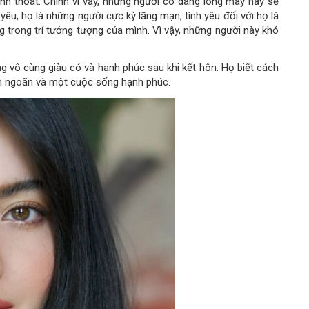
nh thoát. Chính vì vậy, những người có dáng lông mày này sẽ
h yêu, họ là những người cực kỳ lãng mạn, tình yêu đối với họ là
trong trí tưởng tượng của mình. Vì vậy, những người này khó
g vô cùng giàu có và hạnh phúc sau khi kết hôn. Họ biết cách
n ngoãn và một cuộc sống hạnh phúc.