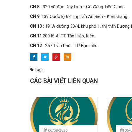
CN 8
: 320 võ đạo Duy Linh - Gò
Cô
ng Tiền Giang
CN 9
: 139 Quốc lộ 63 Thị trấn An Biên - Kiên Giang.
CN 10
: 191A đường 30/4, khu phố 1, thị trấn Dương
CN 11
:200 lô A, TT Tân Hiệp, Kiên.
CN 12
: 257 Trần Phú - TP Bạc Liêu
Tags:
CÁC BÀI VIẾT LIÊN QUAN
06/08/2026
05/