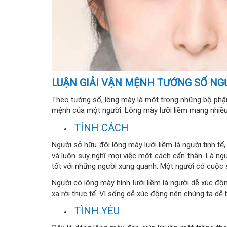
LUẬN GIẢI VẬN MỆNH TƯỚNG SỐ NG
Theo tướng số, lông mày là một trong những bộ phận
mệnh của một người. Lông mày lưỡi liềm mang nhiều
TÍNH CÁCH
Người sở hữu đôi lông mày lưỡi liềm là người tinh tế
và luôn suy nghĩ mọi việc một cách cẩn thận. Là ng
tốt với những người xung quanh. Một người có cuộc 
Người có lông mày hình lưỡi liềm là người dễ xúc độn
xa rời thực tế. Vì sống dễ xúc động nên chúng ta dễ bị
TÌNH YÊU