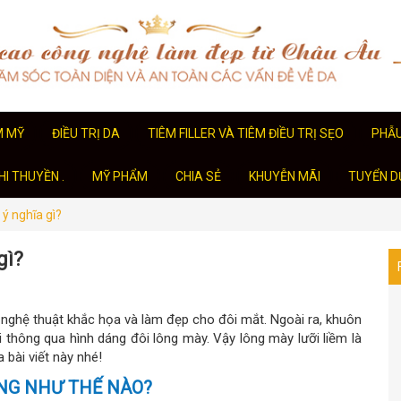
M MỸ
ĐIỀU TRỊ DA
TIÊM FILLER VÀ TIÊM ĐIỀU TRỊ SẸO
PHẪ
I THUYỀN .
MỸ PHẨM
CHIA SẺ
KHUYỄN MÃI
TUYỂN D
ý nghĩa gì?
gì?
 nghệ thuật khắc họa và làm đẹp cho đôi mắt. Ngoài ra, khuôn
thông qua hình dáng đôi lông mày. Vậy lông mày lưỡi liềm là
 bài viết này nhé!
NG NHƯ THẾ NÀO?