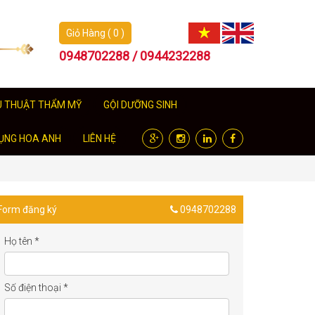
Giỏ Hàng ( 0 )
0948702288 / 0944232288
U THUẬT THẨM MỸ
GỘI DƯỠNG SINH
ỤNG HOA ANH
LIÊN HỆ
Form đăng ký
0948702288
Họ tên
*
Số điện thoại
*