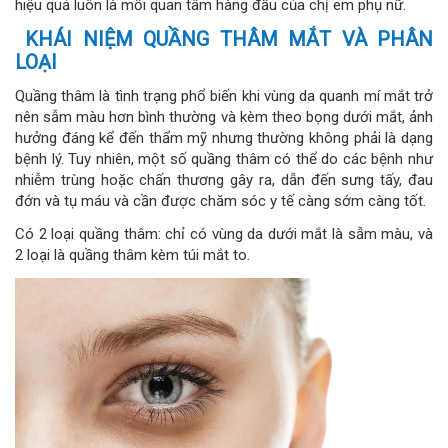
hiệu quả luôn là mối quan tâm hàng đầu của chị em phụ nữ.
KHÁI NIỆM QUẦNG THÂM MẮT VÀ PHÂN
LOẠI
Quầng thâm là tình trạng phổ biến khi vùng da quanh mí mắt trở
nên sẫm màu hơn bình thường và kèm theo bọng dưới mắt, ảnh
hưởng đáng kể đến thẩm mỹ nhưng thường không phải là dạng
bệnh lý. Tuy nhiên, một số quầng thâm có thể do các bệnh như
nhiễm trùng hoặc chấn thương gây ra, dẫn đến sưng tấy, đau
đớn và tụ máu và cần được chăm sóc y tế càng sớm càng tốt.
Có 2 loại quầng thâm: chỉ có vùng da dưới mắt là sẫm màu, và
2 loại là quầng thâm kèm túi mắt to.