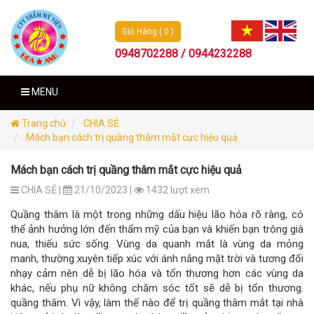
Giỏ Hàng ( 0 )
0948702288 / 0944232288
MENU
Trang chủ
CHIA SẺ
Mách bạn cách trị quầng thâm mắt cực hiệu quả
Mách bạn cách trị quầng thâm mắt cực hiệu quả
CHIA SẺ |
21/10/2023 |
1432 lượt xem
Quầng thâm là một trong những dấu hiệu lão hóa rõ ràng, có
thể ảnh hưởng lớn đến thẩm mỹ của bạn và khiến bạn trông già
nua, thiếu sức sống. Vùng da quanh mắt là vùng da mỏng
manh, thường xuyên tiếp xúc với ánh nắng mặt trời và tương đối
nhạy cảm nên dễ bị lão hóa và tổn thương hơn các vùng da
khác, nếu phụ nữ không chăm sóc tốt sẽ dễ bị tổn thương.
quầng thâm. Vì vậy, làm thế nào để trị quầng thâm mắt tại nhà