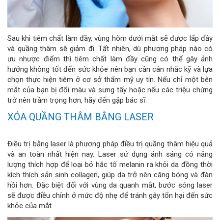
Sau khi tiêm chất làm đầy, vùng hõm dưới mắt sẽ được lấp đầy
và quầng thâm sẽ giảm đi. Tất nhiên, dù phương pháp nào có
ưu nhược điểm thì tiêm chất làm đầy cũng có thể gây ảnh
hưởng không tốt đến sức khỏe nên bạn cần cân nhắc kỹ và lựa
chọn thực hiện tiêm ở cơ sở thẩm mỹ uy tín. Nếu chỉ một bên
mắt của bạn bị đổi màu và sưng tấy hoặc nếu các triệu chứng
trở nên trầm trọng hơn, hãy đến gặp bác sĩ.
XÓA QUẦNG THÂM BẰNG LASER
Điều trị bằng laser là phương pháp điều trị quầng thâm hiệu quả
và an toàn nhất hiện nay. Laser sử dụng ánh sáng có năng
lượng thích hợp để loại bỏ hắc tố melanin ra khỏi da đồng thời
kích thích sản sinh collagen, giúp da trở nên căng bóng và đàn
hồi hơn. Đặc biệt đối với vùng da quanh mắt, bước sóng laser
sẽ được điều chỉnh ở mức độ nhẹ để tránh gây tổn hại đến sức
khỏe của mắt.