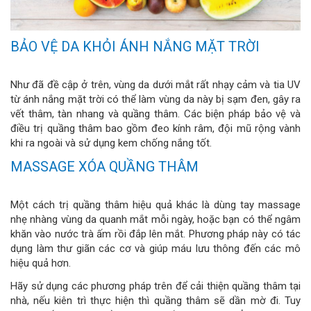
BẢO VỆ DA KHỎI ÁNH NẮNG MẶT TRỜI
Như đã đề cập ở trên, vùng da dưới mắt rất nhạy cảm và tia UV
từ ánh nắng mặt trời có thể làm vùng da này bị sạm đen, gây ra
vết thâm, tàn nhang và quầng thâm. Các biện pháp bảo vệ và
điều trị quầng thâm bao gồm đeo kính râm, đội mũ rộng vành
khi ra ngoài và sử dụng kem chống nắng tốt.
MASSAGE XÓA QUẦNG THÂM
Một cách trị quầng thâm hiệu quả khác là dùng tay massage
nhẹ nhàng vùng da quanh mắt mỗi ngày, hoặc bạn có thể ngâm
khăn vào nước trà ấm rồi đắp lên mắt. Phương pháp này có tác
dụng làm thư giãn các cơ và giúp máu lưu thông đến các mô
hiệu quả hơn.
Hãy sử dụng các phương pháp trên để cải thiện quầng thâm tại
nhà, nếu kiên trì thực hiện thì quầng thâm sẽ dần mờ đi. Tuy