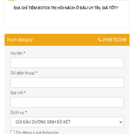
ĐỊA CHỈ TIÊM BOTOX TRỊ HÔI NÁCH Ở ĐÂU UY TÍN, GIÁ TỐT?
Form đăng ký
0948702288
Họ tên
*
Số điện thoại
*
Địa chỉ
*
Dịch vụ
*
Tôi đồng ý gửi thông tin