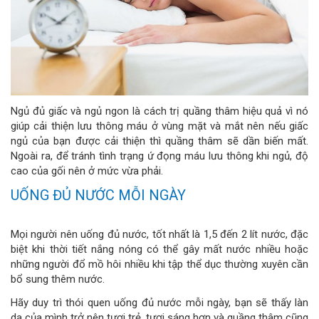
Ngủ đủ giấc và ngủ ngon là cách trị quầng thâm hiệu quả vì nó
giúp cải thiện lưu thông máu ở vùng mặt và mắt nên nếu giấc
ngủ của bạn được cải thiện thì quầng thâm sẽ dần biến mất.
Ngoài ra, để tránh tình trạng ứ đọng máu lưu thông khi ngủ, độ
cao của gối nên ở mức vừa phải.
UỐNG ĐỦ NƯỚC MỖI NGÀY
Mọi người nên uống đủ nước, tốt nhất là 1,5 đến 2 lít nước, đặc
biệt khi thời tiết nắng nóng có thể gây mất nước nhiều hoặc
những người đổ mồ hôi nhiều khi tập thể dục thường xuyên cần
bổ sung thêm nước.
Hãy duy trì thói quen uống đủ nước mỗi ngày, bạn sẽ thấy làn
da của mình trở nên tươi trẻ, tươi sáng hơn và quầng thâm cũng