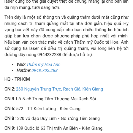
laser cũng có thể giải quyết triệt để chúng, mang lại cho bạn làn
da mịn màng, tươi sáng hơn.
Trên đây là một số thông tin về quầng thâm dưới mắt cũng như
những cách trị thâm quầng mắt tại nhà đơn giản, hiệu quả. Hy
vọng bài viết này đã cung cấp cho bạn nhiều thông tin hữu ích
giúp bạn lựa chọn được phương pháp phù hợp nhất với mình.
Nếu bạn vẫn còn thắc mắc về cách Thẩm mỹ Quốc tế Hoa Anh
sử dụng tia laser để điều trị quầng thâm, vui lòng liên hệ tới
đường dây nóng 0944232288 để được hỗ trợ.
Web:
Thẩm
mỹ
Hoa Anh
Hotline:
0948.702.288
HQ - TP.HCM
CN 2
:
260 Nguyễn Trung Trực, Rạch Giá, Kiên Giang
CN 3
: Lô 5-c5 Trung Tâm Thương Mại Rạch Sỏi
CN 6:
572 - TT Kiên Lương - Kiên Giang
CN 8
: 320 võ đạo Duy Linh - Gò
Cô
ng Tiền Giang
CN 9
: 139 Quốc lộ 63 Thị trấn An Biên - Kiên Giang.