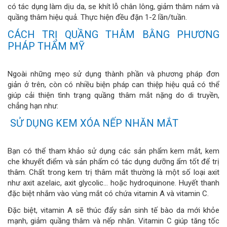
có tác dụng làm dịu da, se khít lỗ chân lông, giảm thâm nám và
quầng thâm hiệu quả. Thực hiện đều đặn 1-2 lần/tuần.
CÁCH TRỊ QUẦNG THÂM BẰNG PHƯƠNG
PHÁP THẨM MỸ
Ngoài những mẹo sử dụng thành phần và phương pháp đơn
giản ở trên, còn có nhiều biện pháp can thiệp hiệu quả có thể
giúp cải thiện tình trạng quầng thâm mắt nặng do di truyền,
chẳng hạn như:
SỬ DỤNG KEM XÓA NẾP NHĂN MẮT
Bạn có thể tham khảo sử dụng các sản phẩm kem mắt, kem
che khuyết điểm và sản phẩm có tác dụng dưỡng ẩm tốt để trị
thâm. Chất trong kem trị thâm mắt thường là một số loại axit
như axit azelaic, axit glycolic… hoặc hydroquinone. Huyết thanh
đặc biệt nhắm vào vùng mắt có chứa vitamin A và vitamin C.
Đặc biệt, vitamin A sẽ thúc đẩy sản sinh tế bào da mới khỏe
mạnh, giảm quầng thâm và nếp nhăn. Vitamin C giúp tăng tốc