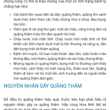
chúng cũng có thể là triệu chứng của một số tình trạng bệnh lý,
chẳng hạn như:
Các bệnh liên quan đến dạ dày: quầng thâm, quầng tím xanh
dưới mắt, kèm theo các triệu chứng như ợ chua, đau bụng,
táo bón.
Viêm gan B và ung thư gan: mắt xỉn màu, vàng tròng đen và
quầng thâm màu tím đen quanh túi mắt.
Chảy nước mũi mãn tính: Chảy nước mũi mãn tính có thể
khiến các tĩnh mạch dưới mắt bị tổn thương và căng ra, dẫn
đến bọng mắt và thâm quầng.
Bệnh tim mạch, rối loạn tuần hoàn: đau tim, tuần hoàn máu
không đều, môi thâm, quầng thâm và các triệu chứng khác.
Những người có quầng thâm, bọng mắt to thường cảm thấy
mỏi mắt, cảm thấy mí mắt nặng trĩu, thiếu tươi tắn. Quầng
thâm đi kèm với túi mắt lớn, ảnh hưởng đến vẻ ngoài nhiều
hơn quầng thâm đơn giản.
NGUYÊN NHÂN GÂY QUẦNG THÂM
Để điều trị quầng thâm hiệu quả, trước tiên bạn phải hiểu rõ
nguyên nhân gây ra quầng thâm. Hãy cùng Hoa Anh liệt kê
những lý do dưới đây và xem điều này có áp dụng được với bạn