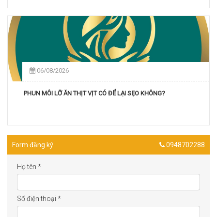
06/08/2026
PHUN MÔI LỠ ĂN THỊT VỊT CÓ ĐỂ LẠI SẸO KHÔNG?
Form đăng ký
0948702288
Họ tên
*
Số điện thoại
*