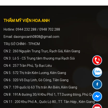
THẨM MỸ VIỆN HOA ANH
Hotline: 0944 232 288 / 0948 702 288
Email: daongocanh0808@gmail.com
TRỤ SỞ CHÍNH - TPHCM
CN 2 : 260 Nguyễn Trung Trực, Rạch Giá, Kiên Giang
CN 3 : Lô 5 - C5 Trung tâm thương mại Rạch Sỏi
CN 4 : 257 Trần Phú, Tp Bạc Liêu
CN 5 : 572 Thị trấn Kiên Lương, Kiên Giang
CN 6 : 320 Võ Duy Linh, Gò Công, Tiền Giang
CN 7 : 139 quốc lộ 63 Thị trấn An Biên, Kiên Giang
CN 8 : 191A Đường 30/4 Khu Phố 1, TT.Dương Đông, Phú Quốc
CN 11 : 200 Khu Phố A , Quốc Lộ 80 , TT. Tân Hiệp , Kiên Giang