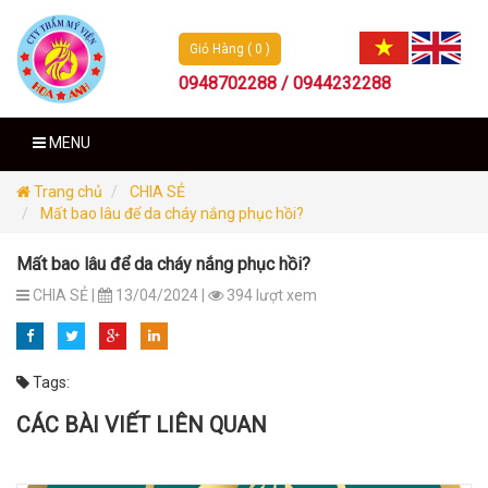
Giỏ Hàng ( 0 )
0948702288 / 0944232288
MENU
Trang chủ
CHIA SẺ
Mất bao lâu để da cháy nắng phục hồi?
Mất bao lâu để da cháy nắng phục hồi?
CHIA SẺ |
13/04/2024 |
394 lượt xem
Tags:
CÁC BÀI VIẾT LIÊN QUAN