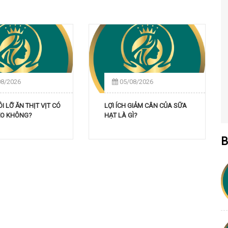
08/2026
05/08/2026
 LỠ ĂN THỊT VỊT CÓ
LỢI ÍCH GIẢM CÂN CỦA SỮA
SẸO KHÔNG?
HẠT LÀ GÌ?
B