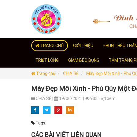
TRANG CHỦ
GIỚI THIỆU
PHUN THÊU THẨ
TRIỆT LÔNG
GIẢM BÉO BỤNG
TẮM TRẮNG PH
Trang chủ
CHIA SẺ
Mày Đẹp Môi Xinh - Phú Q
Mày Đẹp Môi Xinh - Phú Qúy Một Đ
CHIA SẺ |
19/06/2021 |
935 lượt xem
Tags:
CÁC BÀI VIẾT LIÊN QUAN