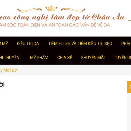
M MỸ
ĐIỀU TRỊ DA
TIÊM FILLER VÀ TIÊM ĐIỀU TRỊ SẸO
PHẪ
I THUYỀN .
MỸ PHẨM
CHIA SẺ
KHUYỄN MÃI
TUYỂN D
úy Một Đời
ời