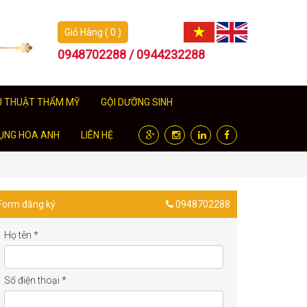
Giỏ Hàng ( 0 )
0948702288 / 0944232288
U THUẬT THẨM MỸ
GỘI DƯỠNG SINH
ỤNG HOA ANH
LIÊN HỆ
Form đăng ký
0948702288
Họ tên
*
Số điện thoại
*